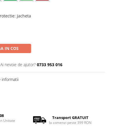
rotectie
:
Jacheta
A IN COS
Ai nevoie de ajutor?
0733 953 016
informatii
08
Transport GRATUIT
rin Unitate
la comenzi peste 399 RON