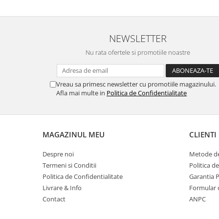
Suporturi si huse telefoane &
tablete
Periferice PC si accesorii
NEWSLETTER
Ergnonomice
Nu rata ofertele si promotiile noastre
Audio
Boxe portabile
Casti
Vreau sa primesc newsletter cu promotiile magazinului.
Afla mai multe in
Politica de Confidentialitate
Tehnica si mobilier pentru birou
Laminatoare
Folii laminare
MAGAZINUL MEU
CLIENTI
Accesorii mobilier
Ghilotine și Trimmere
Despre noi
Metode de
Termeni si Conditii
Politica d
Calculatoare de birou
Politica de Confidentialitate
Garantia 
Distrugatoare documente
Livrare & Info
Formular 
Cosuri de gunoi pentru birou
Contact
ANPC
Scaune, birouri si produse