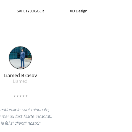
Horion
Kensington
Leitz
Farmacom Brasov
Farmacom
⭐⭐⭐⭐⭐
ram pentru reluarea colaborarii si
m multumiti pentru produsele plasate
 finalizate cu succes la timp."