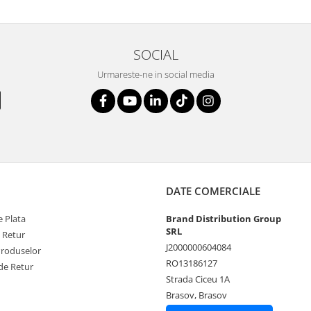
SOCIAL
Urmareste-ne in social media
DATE COMERCIALE
 Plata
Brand Distribution Group
SRL
e Retur
J2000000604084
Produselor
RO13186127
de Retur
Strada Ciceu 1A
Brasov, Brasov