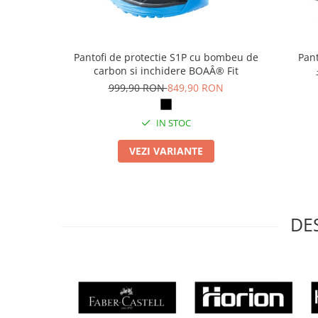
Masti de protectie respiratorie
Sepci, caciuli si esarfe
Pachete promotionale
Pantofi de protectie S1P cu bombeu de
Pant
carbon si inchidere BOAÂ® Fit
Accesorii pentru protectia muncii
999,90 RON
849,90 RON
Sosete de lucru
Branturi
IN STOC
Diverse accesorii
Articole de unica folosinta
VEZI VARIANTE
Copii - tricouri si hanorace
Comunicare si prezentare
Flipchart-uri
DE
Ecrane Interactive
Sisteme de afisare
Ecrane de proiectie
Accesorii prezentare