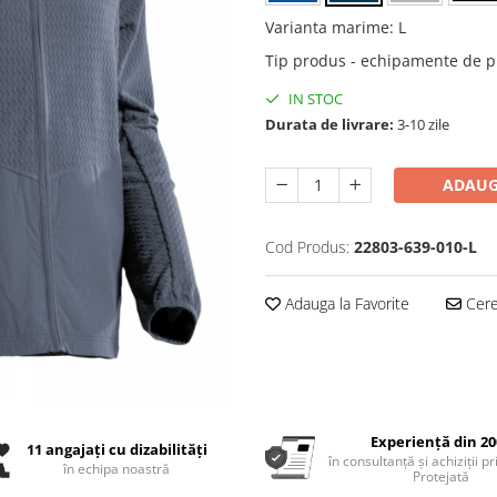
Varianta marime
:
L
Tip produs - echipamente de p
IN STOC
Durata de livrare:
3-10 zile
ADAUG
Cod Produs:
22803-639-010-L
Adauga la Favorite
Cere 
Experiență din 20
11 angajați cu dizabilități
în consultanță și achiziții p
în echipa noastră
Protejată