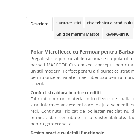
Rollere
Finelinere
Textmarkere
Caracteristici
Fisa tehnica a produsului
Descriere
Markere diverse
Carioci si creioane colorate
Ghid de marimi Mascot
Review-uri
(0)
Rezerve instrumente scris
Tavite documente si suporturi
Polar Microfleece cu Fermoar pentru Bar
Ascutitori, radiere, agrafe
Pregateste-te pentru zilele racoroase cu polarul 
barbati MASCOT® Customized, conceput pentru a of
Foarfece pentru birou
un stil modern. Perfect pentru a fi purtat ca strat m
Curatenie si igiena
pentru orice activitate in aer liber sau pentru mun
scazuta.
Produse Antibacteriene
Confort si caldura in orice conditii
Articole pentru baie
Fabricat dintr-un material microfleece de inalta 
Articole pentru bucatarie
strat intermediar excelent care te ajuta sa mentii c
reci. Continutul ridicat de poliester reciclat nu
Maturi, mopuri si galeti
termica, dar contribuie si la sustenabilitate, f
Hartie igienica, prosoape hartie si
pentru garderoba ta.
dispensere
Design practic cu detalii functionale