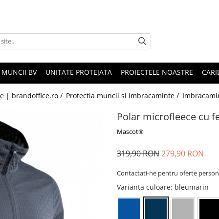
 MUNCII BV
UNITATE PROTEJATA
PROIECTELE NOASTRE
CARI
le | brandoffice.ro /
Protectia muncii si Imbracaminte /
Imbracami
Polar microfleece cu 
Mascot®
319,90 RON
279,90 RON
Contactati-ne pentru oferte person
Varianta culoare
: bleumarin