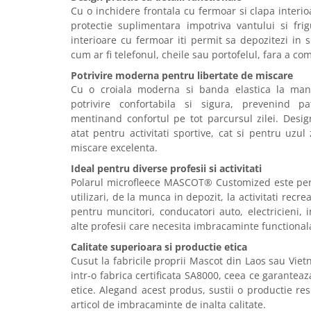
Articole pentru rufe, casa,
Cu o inchidere frontala cu fermoar si clapa interio
geamuri, mobila
protectie suplimentara impotriva vantului si frig
interioare cu fermoar iti permit sa depozitezi in s
Articole pentru birou, suprafete,
cum ar fi telefonul, cheile sau portofelul, fara a co
pardoseli
Potrivire moderna pentru libertate de miscare
Intretinere si odorizante masina
Cu o croiala moderna si banda elastica la mans
Saci de gunoi
potrivire confortabila si sigura, prevenind p
mentinand confortul pe tot parcursul zilei. Design
Accesorii pentru curatenie
atat pentru activitati sportive, cat si pentru uzul 
Tipografie si stampile
miscare excelenta.
Formulare tipizate
Ideal pentru diverse profesii si activitati
Caiete si blocnotesuri
Polarul microfleece MASCOT® Customized este per
personalizate
utilizari, de la munca in depozit, la activitati recrea
pentru muncitori, conducatori auto, electricieni, i
Stampile, tusiere si tus
alte profesii care necesita imbracaminte functionala
Protectia muncii si Imbracaminte
Calitate superioara si productie etica
Imbracaminte
Cusut la fabricile proprii Mascot din Laos sau Viet
intr-o fabrica certificata SA8000, ceea ce garantea
Tricouri
etice. Alegand acest produs, sustii o productie re
Bluze & Pulovere
articol de imbracaminte de inalta calitate.