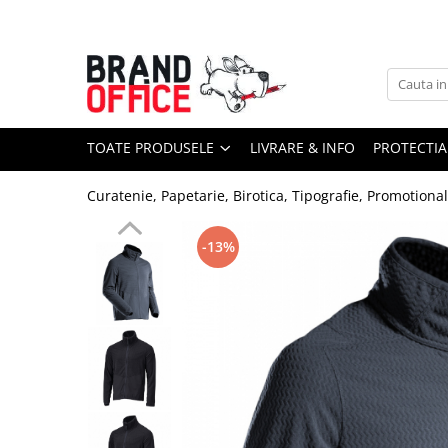
Toate Produsele
Unitate Protejata - PRODUCTIE
Hartie copiator si produse
TOATE PRODUSELE
LIVRARE & INFO
PROTECTIA
tipografice
Produse consumabile din hartie
Curatenie, Papetarie, Birotica, Tipografie, Promotiona
Detergenti si dezinfectanti
Formulare tipizate
-13%
Saci menajeri (Unitate Protejata)
Agende, calendare si organizatoare
Agende personalizabile
Organizatoare business
Birotica si papetarie
Hartie si articole din hartie