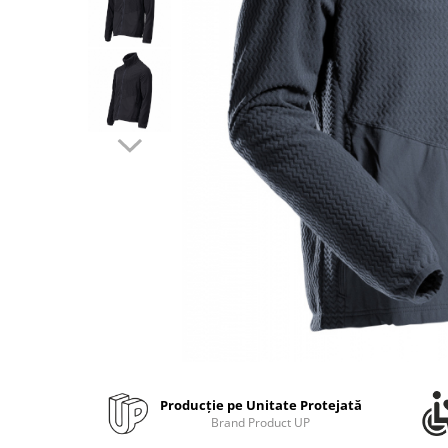
Bibliorafturi, caiete mecanice,
separatoare
Capsatoare, capse si perforatoare
Caiete si blocnotesuri
Dosare, folii protectie si mape
Accesorii diverse pentru birou
Etichetare si ambalare
Arhivare si depozitare
Instrumente de scris
Pixuri de plastic
Pixuri metalice
Pixuri cu gel
Stilouri
Seturi de scris Premium
Instrumente de scris eco
Producție pe Unitate Protejată
Brand Product UP
Creioane mecanice si grafit