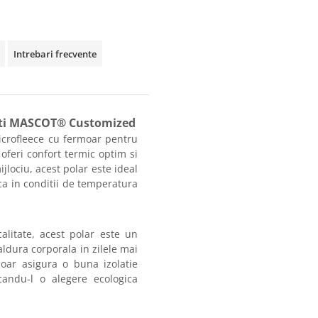
Intrebari frecvente
bati MASCOT® Customized
microfleece cu fermoar pentru
eri confort termic optim si
ijlociu, acest polar este ideal
ca in conditii de temperatura
calitate, acest polar este un
aldura corporala in zilele mai
 doar asigura o buna izolatie
acandu-l o alegere ecologica