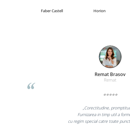
Table magnetice (whiteboard-uri)
Electronice si accesorii tech
Brand Product UP
Colorissimo
E
Gadgeturi mobile
Securitate digitala
Adaptoare de calatorie
Baterii si acumulatori
Cabluri si conectivitate
Incarcatoare wireless
Incarcatoare cu fir si auto
Liamed Braso
Liamed
Ceasuri smart - Smartwatch
Baterii externe - Powerbanks
⭐⭐⭐⭐⭐
Accesorii localizare (FindMy)
„Promotionalele sunt mi
Cartuse, tonere, consumabile PC
colegii mei au fost foarte i
Standuri PC si suporturi
la fel si clientii nostr
ergonomice