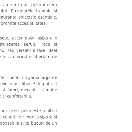
ara de furtuna, polarul ofera
ului. Buzunarele frontale si
iguranta obiectele esentiale,
mpromite accesibilitatea.
ete, acest polar asigura o
atrunderea aerului rece si
ul sau versatil il face ideal
zilnic, oferind o libertate de
fect pentru o gama larga de
tive in aer liber. Este potrivit
nstalatori, mecanici si multe
 si confortabila.
nam, acest polar este realizat
za conditii de munca sigure si
sponsabila si te bucuri de un