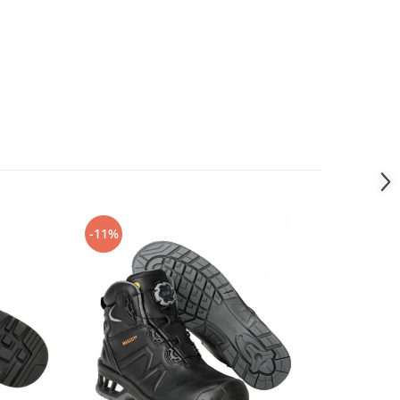
-11%
-14%