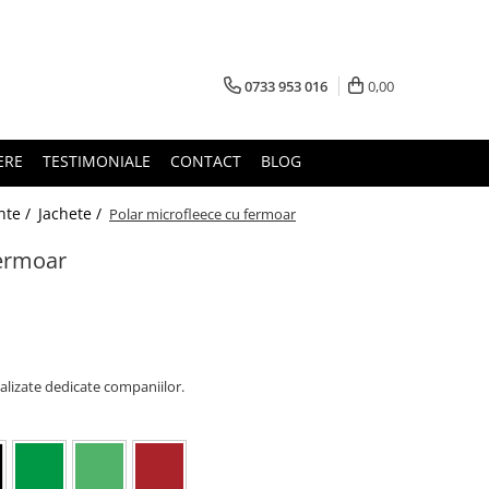
0733 953 016
0,00
ERE
TESTIMONIALE
CONTACT
BLOG
nte /
Jachete /
Polar microfleece cu fermoar
fermoar
alizate dedicate companiilor.