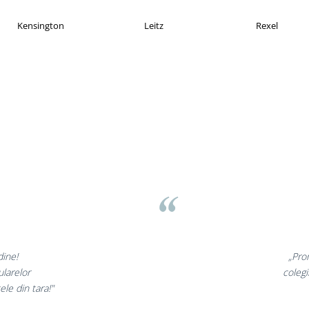
KOMAX
Esselte
Faber Castell
v
nunate,
„Ne bucu
ncantati,
ne declara
i!”
si