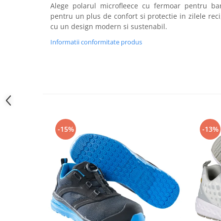
Camasi
Alege polarul microfleece cu fermoar pentru 
Pantaloni
pentru un plus de confort si protectie in zilele re
cu un design modern si sustenabil.
Pantaloni cu pieptar
Hanorace
Informatii conformitate produs
Jachete
Impermeabile
Veste
Reflectorizante
Incaltaminte
Incaltaminte de lucru si protectie
-15%
-13%
Incaltaminte de oras si munte
Echipamente medicale
Manusi de protectie
Accesorii pentru protectia capului
Casti de protectie
Antifoane
Ochelari de protectie si viziere