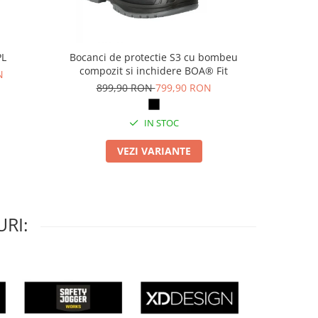
PL
Bocanci de protectie S3 cu bombeu
Pa
compozit si inchidere BOA® Fit
N
69
899,90 RON
799,90 RON
IN STOC
VEZI VARIANTE
RI: