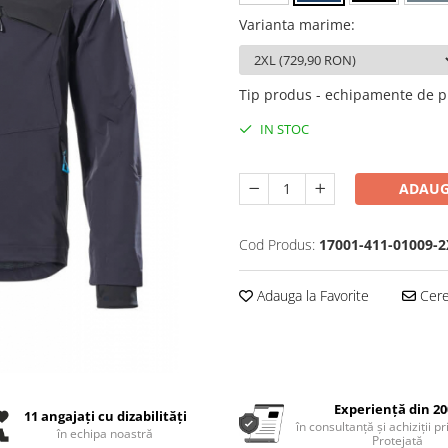
Varianta marime
:
Tip produs - echipamente de p
IN STOC
ADAUG
Cod Produs:
17001-411-01009-2
Adauga la Favorite
Cere 
Experiență din 20
11 angajați cu dizabilități
în consultanță și achiziții p
în echipa noastră
Protejată