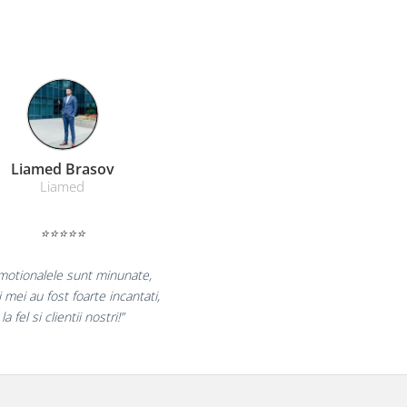
Farmacom Brasov
Farmacom
⭐⭐⭐⭐⭐
„Ne bucuram pentru reluarea colaborarii si
ne declaram multumiti pentru produsele plasate
si finalizate cu succes la timp."