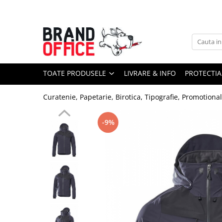
Toate Produsele
Unitate Protejata - PRODUCTIE
Hartie copiator si produse
TOATE PRODUSELE
LIVRARE & INFO
PROTECTIA
tipografice
Produse consumabile din hartie
Curatenie, Papetarie, Birotica, Tipografie, Promotiona
Detergenti si dezinfectanti
Formulare tipizate
-9%
Saci menajeri (Unitate Protejata)
Agende, calendare si organizatoare
Agende personalizabile
Organizatoare business
Birotica si papetarie
Hartie si articole din hartie