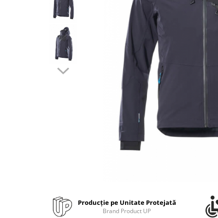
Bibliorafturi, caiete mecanice,
separatoare
Capsatoare, capse si perforatoare
Caiete si blocnotesuri
Dosare, folii protectie si mape
Accesorii diverse pentru birou
Etichetare si ambalare
Arhivare si depozitare
Instrumente de scris
Pixuri de plastic
Pixuri metalice
Pixuri cu gel
Stilouri
Seturi de scris Premium
Instrumente de scris eco
Producție pe Unitate Protejată
Creioane mecanice si grafit
Brand Product UP