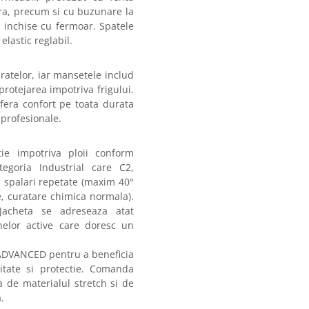
ara, precum si cu buzunare la
e inchise cu fermoar. Spatele
elastic reglabil.
atelor, iar mansetele includ
protejarea impotriva frigului.
 ofera confort pe toata durata
 profesionale.
tie impotriva ploii conform
tegoria Industrial care C2,
la spalari repetate (maxim 40°
re, curatare chimica normala).
. Jacheta se adreseaza atat
anelor active care doresc un
ADVANCED pentru a beneficia
litate si protectie. Comanda
a de materialul stretch si de
.