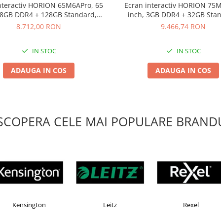
nteractiv HORION 65M6APro, 65
Ecran interactiv HORION 75M
 8GB DDR4 + 128GB Standard,
inch, 3GB DDR4 + 32GB Sta
roid 13, A31D2, octa core A
Android 8.0, MSD6A848, ARM 
8.712,00 RON
9.466,74 RON
IN STOC
IN STOC
ADAUGA IN COS
ADAUGA IN COS
SCOPERA CELE MAI POPULARE BRANDU
Esselte
Faber Castell
Horion