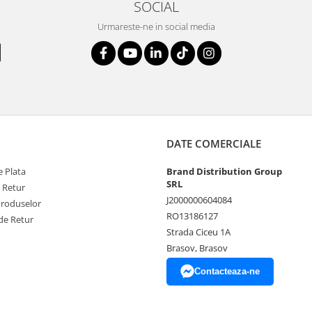
SOCIAL
Urmareste-ne in social media
DATE COMERCIALE
 Plata
Brand Distribution Group
SRL
e Retur
J2000000604084
Produselor
RO13186127
de Retur
Strada Ciceu 1A
Brasov, Brasov
Contacteaza-ne