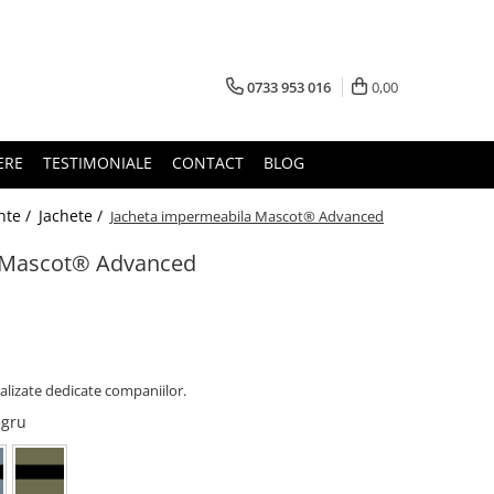
0733 953 016
0,00
ERE
TESTIMONIALE
CONTACT
BLOG
nte /
Jachete /
Jacheta impermeabila Mascot® Advanced
a Mascot® Advanced
alizate dedicate companiilor.
egru