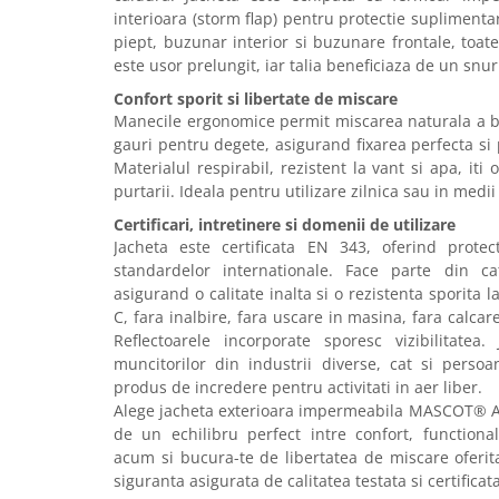
Articole pentru rufe, casa,
interioara (storm flap) pentru protectie supliment
geamuri, mobila
piept, buzunar interior si buzunare frontale, toat
este usor prelungit, iar talia beneficiaza de un snur 
Articole pentru birou, suprafete,
pardoseli
Confort sporit si libertate de miscare
Manecile ergonomice permit miscarea naturala a br
Intretinere si odorizante masina
gauri pentru degete, asigurand fixarea perfecta si 
Saci de gunoi
Materialul respirabil, rezistent la vant si apa, iti
purtarii. Ideala pentru utilizare zilnica sau in medii
Accesorii pentru curatenie
Certificari, intretinere si domenii de utilizare
Tipografie si stampile
Jacheta este certificata EN 343, oferind protec
Formulare tipizate
standardelor internationale. Face parte din ca
Caiete si blocnotesuri
asigurand o calitate inalta si o rezistenta sporita 
personalizate
C, fara inalbire, fara uscare in masina, fara calca
Reflectoarele incorporate sporesc vizibilitatea
Stampile, tusiere si tus
muncitorilor din industrii diverse, cat si perso
Protectia muncii si Imbracaminte
produs de incredere pentru activitati in aer liber.
Alege jacheta exterioara impermeabila MASCOT® 
Imbracaminte
de un echilibru perfect intre confort, functiona
Tricouri
acum si bucura-te de libertatea de miscare oferit
Bluze & Pulovere
siguranta asigurata de calitatea testata si certificata