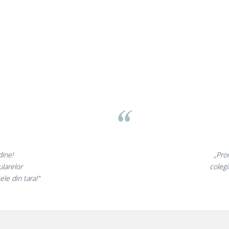
Liamed Brasov
Liamed
⭐⭐⭐⭐⭐
omotionalele sunt minunate,
ii mei au fost foarte incantati,
la fel si clientii nostri!”