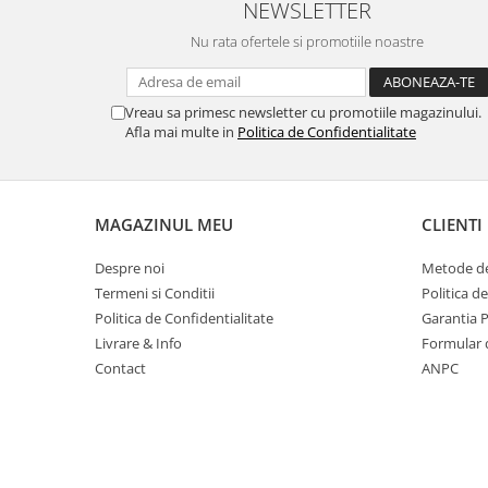
NEWSLETTER
Suporturi si huse telefoane &
tablete
Nu rata ofertele si promotiile noastre
Periferice PC si accesorii
Ergnonomice
Vreau sa primesc newsletter cu promotiile magazinului.
Audio
Afla mai multe in
Politica de Confidentialitate
Boxe portabile
Casti
Tehnica si mobilier pentru birou
MAGAZINUL MEU
CLIENTI
Laminatoare
Despre noi
Metode de
Folii laminare
Termeni si Conditii
Politica d
Accesorii mobilier
Politica de Confidentialitate
Garantia 
Ghilotine și Trimmere
Livrare & Info
Formular 
Contact
ANPC
Calculatoare de birou
Distrugatoare documente
Cosuri de gunoi pentru birou
Scaune, birouri si produse