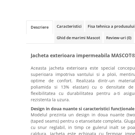
Rollere
Finelinere
Textmarkere
Markere diverse
Caracteristici
Fisa tehnica a produsului
Descriere
Carioci si creioane colorate
Ghid de marimi Mascot
Review-uri
(0)
Rezerve instrumente scris
Tavite documente si suporturi
Jacheta exterioara impermeabila MASCO
Ascutitori, radiere, agrafe
Foarfece pentru birou
Aceasta jacheta exterioara este special concepu
superioara impotriva vantului si a ploii, mentin
Curatenie si igiena
optime de confort. Realizata dintr-un mater
Produse Antibacteriene
poliamida si 13% elastan) cu o densitate de
flexibilitatea cu durabilitatea pentru a-ti asig
Articole pentru baie
rezistenta la uzura.
Articole pentru bucatarie
Design in doua nuante si caracteristici funcționale
Maturi, mopuri si galeti
Modelul prezinta un design in doua nuante (two-
(taped seams) pentru o etanseitate completa. Gluga
Hartie igienica, prosoape hartie si
cu snur reglabil, in timp ce gulerul inalt se po
dispensere
caldura. Jacheta este echipata cu fermoar impe