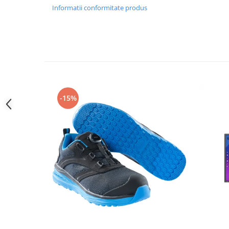
Camasi
Informatii conformitate produs
Pantaloni
Pantaloni cu pieptar
Hanorace
Jachete
Impermeabile
Veste
Reflectorizante
-15%
Incaltaminte
Incaltaminte de lucru si protectie
Incaltaminte de oras si munte
Echipamente medicale
Manusi de protectie
Accesorii pentru protectia capului
Casti de protectie
Antifoane
Ochelari de protectie si viziere