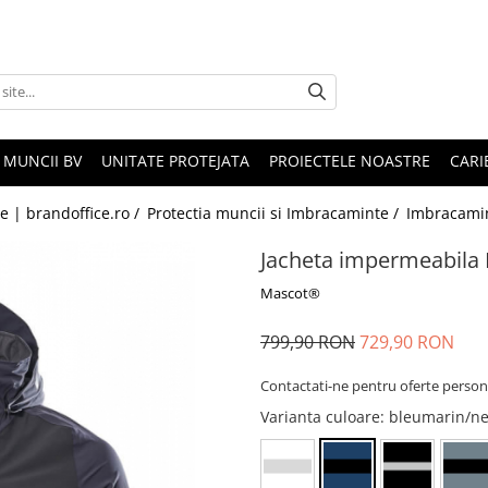
 MUNCII BV
UNITATE PROTEJATA
PROIECTELE NOASTRE
CARI
le | brandoffice.ro /
Protectia muncii si Imbracaminte /
Imbracami
Jacheta impermeabil
Mascot®
799,90 RON
729,90 RON
Contactati-ne pentru oferte person
Varianta culoare
: bleumarin/n