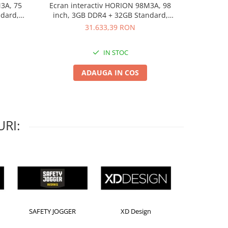
3A, 75
Ecran interactiv HORION 98M3A, 98
Ecran in
ndard,
inch, 3GB DDR4 + 32GB Standard,
display
A73+A53
Android 8.0, MSD6A848, ARM A73+A53
31.633,39 RON
IN STOC
ADAUGA IN COS
RI:
Kensington
Leitz
Rexel