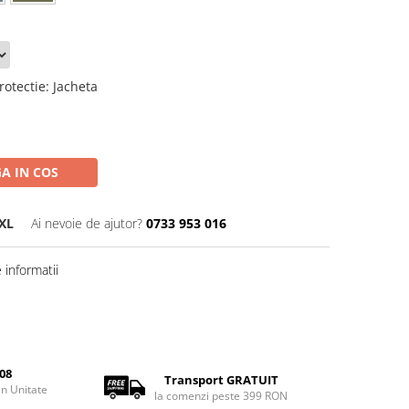
rotectie
:
Jacheta
A IN COS
XL
Ai nevoie de ajutor?
0733 953 016
informatii
08
Transport GRATUIT
rin Unitate
la comenzi peste 399 RON