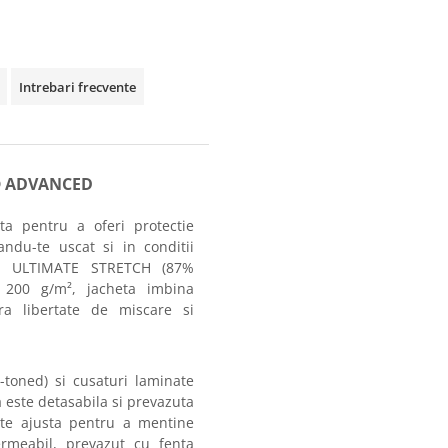
Intrebari frecvente
T® ADVANCED
ta pentru a oferi protectie
andu-te uscat si in conditii
ial ULTIMATE STRETCH (87%
 200 g/m², jacheta imbina
ura libertate de miscare si
toned) si cusaturi laminate
 este detasabila si prevazuta
ate ajusta pentru a mentine
rmeabil, prevazut cu fenta