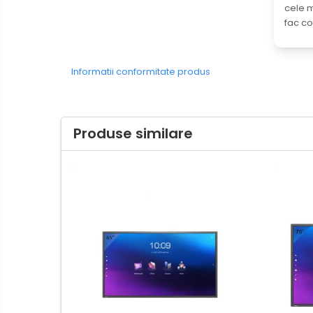
Protectia muncii si Imbracaminte
cele m
Imbracaminte
fac co
Tricouri
Bluze & Pulovere
Informatii conformitate produs
Camasi
Pantaloni
Pantaloni cu pieptar
Produse similare
Hanorace
Jachete
Impermeabile
Veste
Reflectorizante
Incaltaminte
Incaltaminte de lucru si protectie
Incaltaminte de oras si munte
Echipamente medicale