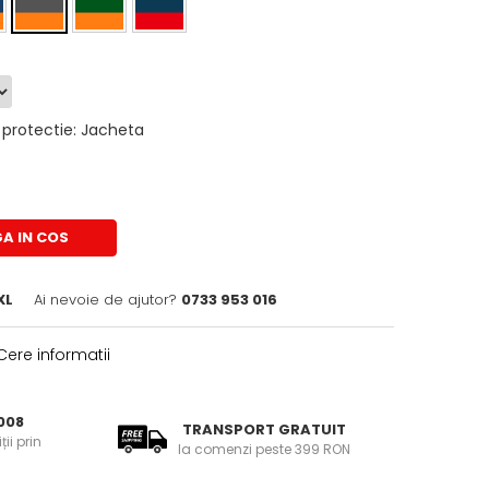
protectie
:
Jacheta
A IN COS
XL
Ai nevoie de ajutor?
0733 953 016
ere informatii
008
TRANSPORT GRATUIT
ii prin
la comenzi peste 399 RON