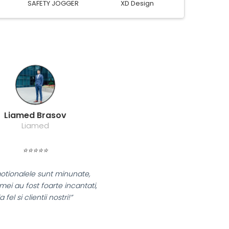
Kensington
Leitz
Rexel
Farmacom Brasov
Farmacom
⭐⭐⭐⭐⭐
„Ne bucuram pentru reluarea colaborarii si
ne declaram multumiti pentru produsele plasate
si finalizate cu succes la timp."