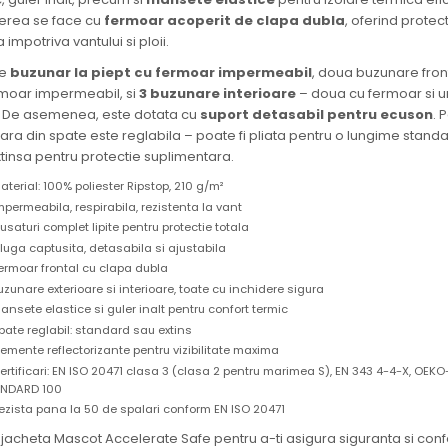
derea se face cu
fermoar acoperit de clapa dubla
, oferind protec
 impotriva vantului si ploii.
de
buzunar la piept cu fermoar impermeabil
, doua buzunare fron
rmoar impermeabil, si
3 buzunare interioare
– doua cu fermoar si un
. De asemenea, este dotata cu
suport detasabil pentru ecuson
. 
oara din spate este reglabila – poate fi pliata pentru o lungime stand
tinsa pentru protectie suplimentara.
aterial: 100% poliester Ripstop, 210 g/m²
mpermeabila, respirabila, rezistenta la vant
usaturi complet lipite pentru protectie totala
luga captusita, detasabila si ajustabila
ermoar frontal cu clapa dubla
uzunare exterioare si interioare, toate cu inchidere sigura
ansete elastice si guler inalt pentru confort termic
pate reglabil: standard sau extins
lemente reflectorizante pentru vizibilitate maxima
ertificari: EN ISO 20471 clasa 3 (clasa 2 pentru marimea S), EN 343 4-4-X, OEK
NDARD 100
ezista pana la 50 de spalari conform EN ISO 20471
jacheta Mascot Accelerate Safe pentru a-ti asigura siguranta si confo