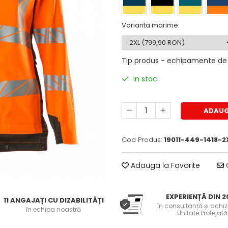
Varianta marime
:
Tip produs - echipamente de 
In stoc
ADAUG
Cod Produs:
19011-449-1418-2
Adauga la Favorite
C
EXPERIENȚĂ DIN 2
11 ANGAJAȚI CU DIZABILITĂȚI
în consultanță și achiziț
în echipa noastră
Unitate Protejată