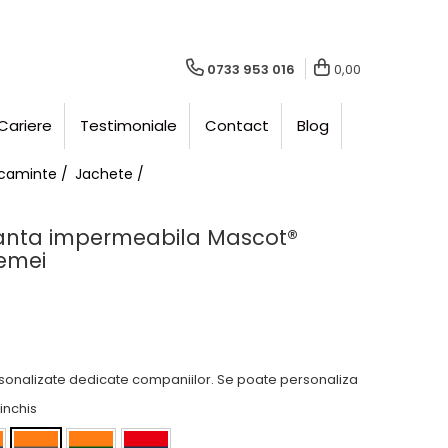
0733 953 016
0,00
Cariere
Testimoniale
Contact
Blog
caminte /
Jachete /
zanta impermeabila Mascot®
emei
rsonalizate dedicate companiilor. Se poate personaliza
 inchis