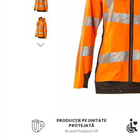
Hartie si articole din hartie
Bibliorafturi, caiete mecanice,
separatoare
Capsatoare, capse si
perforatoare
Caiete si blocnotesuri
Dosare, folii protectie si mape
Accesorii diverse pentru birou
Etichetare si ambalare
Arhivare si depozitare
Instrumente de scris
Pixuri de plastic
Pixuri metalice
PRODUCȚIE PE UNITATE
Pixuri cu gel
PROTEJATĂ
Stilouri
Brand Product UP
Seturi de scris Premium