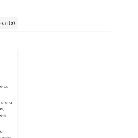
-uri
(0)
X
ne cu
a ofera
a,
eni
nur
ienta.