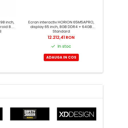
98 inch,
Ecran interactiv HORION 65M5APRO,
Ecran in
oid 8.0,
display 65 inch, 8GB DDR4 + 64GB
displa
3
Standard
12.212,41 RON
In stoc
ADAUGA IN COS