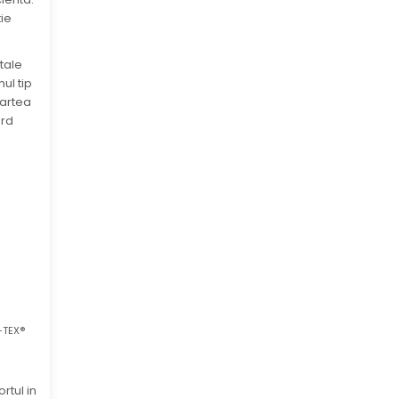
tie
tale
ul tip
Partea
ard
O-TEX®
rtul in