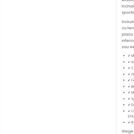
Maturi, mopuri si galeti
Inchi
sporita
Hartie igienica, prosoape hartie
si dispensere
Inclu
cu fe
Articole pentru rufe, casa,
plasa
geamuri, mobila
inferi
Articole pentru birou, suprafete,
sau ex
pardoseli
✔ M
✔ I
Intretinere si odorizante masina
✔ C
Saci de gunoi
✔ G
✔ F
Accesorii pentru curatenie
✔ B
Tipografie si stampile
✔ M
✔ S
Formulare tipizate
✔ E
Caiete si blocnotesuri
✔ C
personalizate
STA
✔ R
Stampile, tusiere si tus
Alege 