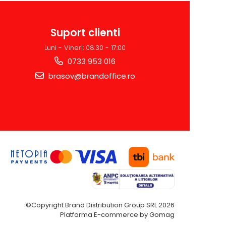
Suport clienti
Luni - Vineri: 08.30 - 17:00
0733 953 016
brasov@brandoffice.ro
©Copyright Brand Distribution Group SRL 2026
Platforma E-commerce by Gomag