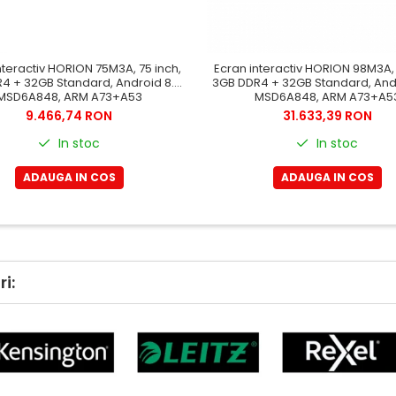
nteractiv HORION 75M3A, 75 inch,
Ecran interactiv HORION 98M3A, 
4 + 32GB Standard, Android 8.0,
3GB DDR4 + 32GB Standard, Andr
MSD6A848, ARM A73+A53
MSD6A848, ARM A73+A5
9.466,74 RON
31.633,39 RON
In stoc
In stoc
ADAUGA IN COS
ADAUGA IN COS
i: