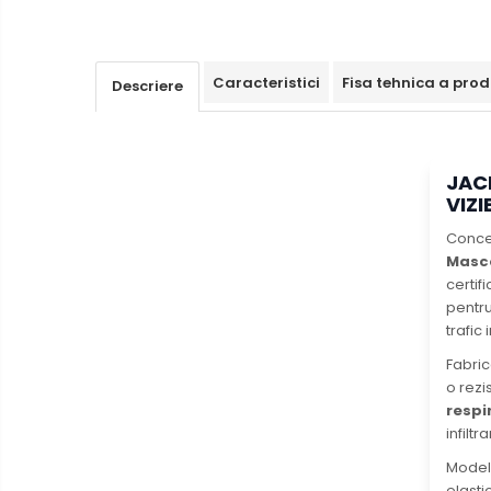
Instrumente de scris eco
Creioane mecanice si grafit
Caracteristici
Fisa tehnica a prod
Descriere
Rollere
Finelinere
Textmarkere
Markere diverse
JAC
VIZI
Carioci si creioane colorate
Concep
Rezerve instrumente scris
Masco
Tavite documente si suporturi
certif
Ascutitori, radiere, agrafe
pentru
trafic
Foarfece pentru birou
Fabric
Curatenie si igiena
o rezi
Produse Antibacteriene
respi
infiltr
Articole pentru baie
Model
Articole pentru bucatarie
elasti