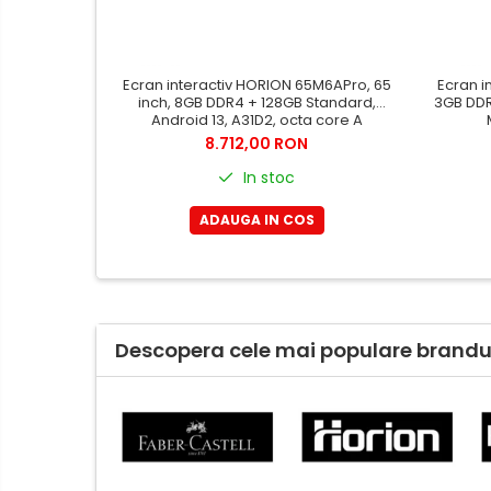
Manusi de protectie
Accesorii pentru protectia
capului
Ecran interactiv HORION 65M6APro, 65
Ecran i
inch, 8GB DDR4 + 128GB Standard,
3GB DDR
Casti de protectie
Android 13, A31D2, octa core A
Antifoane
8.712,00 RON
Ochelari de protectie si viziere
In stoc
Masti de protectie respiratorie
ADAUGA IN COS
Sepci, caciuli si esarfe
Pachete promotionale
Accesorii pentru protectia
muncii
Descopera cele mai populare brandur
Sosete de lucru
Branturi
Diverse accesorii
Articole de unica folosinta
Copii - tricouri si hanorace