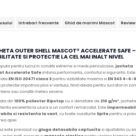
usului
Intrebari frecvente
Ghid de marimi Mascot
Review
HETA OUTER SHELL MASCOT® ACCELERATE SAFE –
BILITATE SI PROTECTIE LA CEL MAI INALT NIVEL
uta pentru lucrul in conditii extreme si medii periculoase,
jacheta
t Accelerate Safe
imbina performanta, confortul si siguranta. Este
icata
EN ISO 20471 clasa 3
pentru vizibilitate maxima si
EN 343 4-4-
 protectie impotriva ploii si vantului, fiind ideala pentru lucratori in zo
 intens sau conditii meteo severe.
ata din
100% poliester Ripstop
cu o densitate de
210 g/m²
, jachet
stenta excelenta la uzura si un confort remarcabil. Este
impermeabil
rabila si rezistenta la vant
, cu toate cusaturile
lipite
pentru a prev
area apei.
ul este prevazut cu
gluga detasabila captusita
si ajustabila cu s
c, guler inalt, precum si
mansete elastice
pentru izolare termica efic