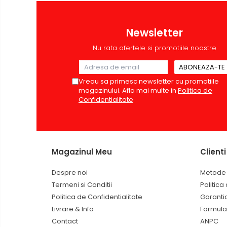
Incarcatoare wireless
Incarcatoare cu fir si auto
Newsletter
Ceasuri smart - Smartwatch
Nu rata ofertele si promotiile noastre
Baterii externe - Powerbanks
Accesorii localizare (FindMy)
Vreau sa primesc newsletter cu promotiile
Cartuse, tonere, consumabile
magazinului. Afla mai multe in
Politica de
PC
Confidentialitate
Standuri PC si suporturi
ergonomice
Suporturi si huse telefoane &
tablete
Magazinul Meu
Clienti
Periferice PC si accesorii
Despre noi
Metode 
Ergnonomice
Termeni si Conditii
Politica
Audio
Politica de Confidentialitate
Garanti
Boxe portabile
Livrare & Info
Formula
Casti
Contact
ANPC