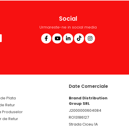
Social
Urmareste-ne in social media
Date Comerciale
de Plata
Brand Distribution
Group SRL
 de Retur
J2000000604084
a Produselor
RO13186127
r de Retur
Strada Ciceu 1A