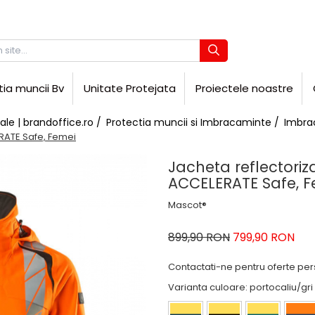
tia muncii Bv
Unitate Protejata
Proiectele noastre
ale | brandoffice.ro /
Protectia muncii si Imbracaminte /
Imbra
RATE Safe, Femei
Jacheta reflectori
ACCELERATE Safe, F
Mascot®
899,90 RON
799,90 RON
Contactati-ne pentru oferte pe
Varianta culoare
: portocaliu/gri