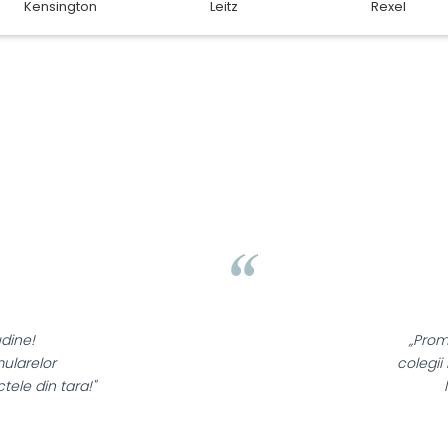
sselte
Faber Castell
Horion
Liamed Brasov
Liamed
⭐⭐⭐⭐⭐
tionalele sunt minunate,
ei au fost foarte incantati,
 fel si clientii nostri!”