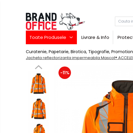
Toate Produsele
Unitate Protejata - PRODUCTIE
Toate Produsele
Livrare & Info
Protec
Hartie copiator si produse
tipografice
Curatenie, Papetarie, Birotica, Tipografie, Promotion
Produse consumabile din hartie
Jacheta reflectorizanta impermeabila Mascot® ACCELE
Detergenti si dezinfectanti
-11%
Formulare tipizate
Saci menajeri (Unitate
Protejata)
Agende, calendare si
organizatoare
Agende personalizabile
Birotica
si
Organizatoare business
papetarie