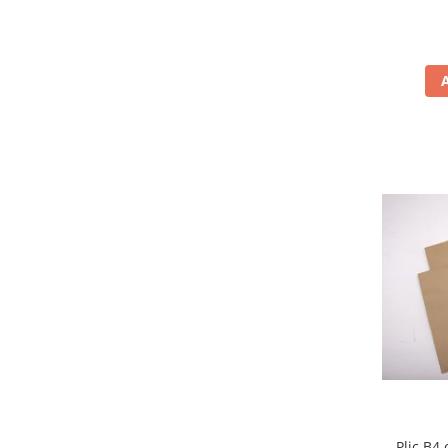
Masti de protectie respiratorie
Sepci, caciuli si esarfe
Pachete promotionale
Accesorii pentru protectia muncii
Sosete de lucru
Branturi
Diverse accesorii
Articole de unica folosinta
Copii - tricouri si hanorace
Comunicare si prezentare
Flipchart-uri
Ecrane Interactive
Sisteme de afisare
Ecrane de proiectie
Accesorii prezentare
Plic B4