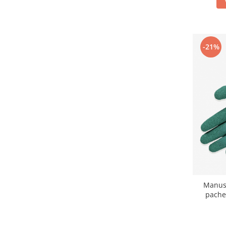
Articole pentru rufe, casa,
geamuri, mobila
Articole pentru birou, suprafete,
pardoseli
-21%
Intretinere si odorizante masina
Saci de gunoi
Accesorii pentru curatenie
Tipografie si stampile
Formulare tipizate
Caiete si blocnotesuri
personalizate
Stampile, tusiere si tus
Protectia muncii si Imbracaminte
Manus
Imbracaminte
pachet
Tricouri
Bluze & Pulovere