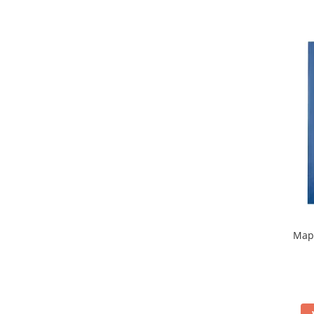
Rollere
Finelinere
Textmarkere
Markere diverse
Carioci si creioane colorate
Rezerve instrumente scris
Tavite documente si suporturi
Ascutitori, radiere, agrafe
Foarfece pentru birou
Curatenie si igiena
Produse Antibacteriene
Articole pentru baie
Mapa
Articole pentru bucatarie
Maturi, mopuri si galeti
Hartie igienica, prosoape hartie si
dispensere