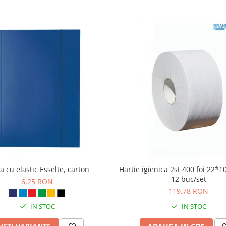
 cu elastic Esselte, carton
Hartie igienica 2st 400 foi 22*
12 buc/set
6,25 RON
119,78 RON
IN STOC
IN STOC