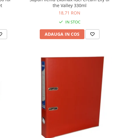
et
the Valley 330ml
18,71 RON
IN STOC
ADAUGA IN COS