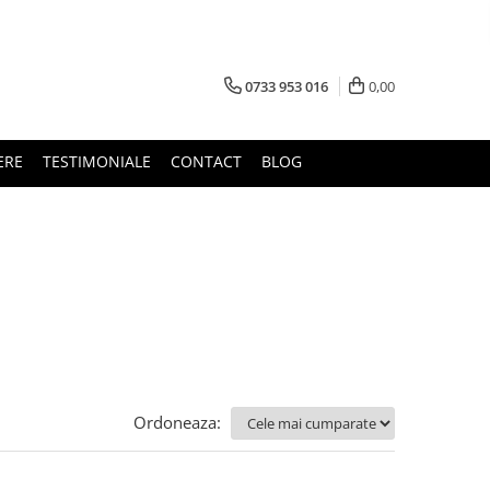
0733 953 016
0,00
ERE
TESTIMONIALE
CONTACT
BLOG
Ordoneaza: