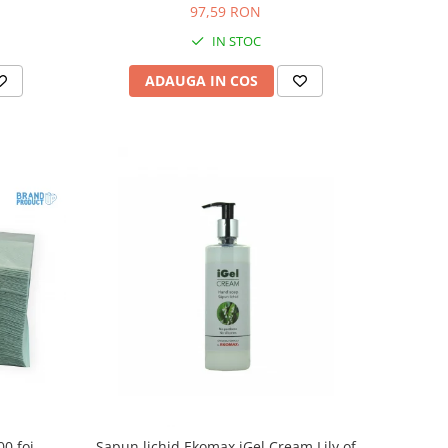
97,59 RON
IN STOC
ADAUGA IN COS
00 foi
Sapun lichid Ekomax iGel Cream Lily of