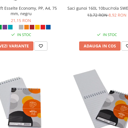
aft Esselte Economy, PP, A4, 75
Saci gunoi 160L 10buc/rola S
mm, negru
13,72 RON
8,92 RON
21,15 RON
IN STOC
IN STOC
VEZI VARIANTE
ADAUGA IN COS