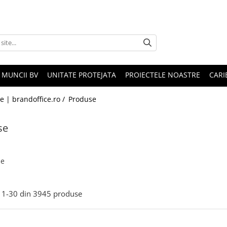
 MUNCII BV
UNITATE PROTEJATA
PROIECTELE NOASTRE
CARI
le | brandoffice.ro /
Produse
se
se
1-
30
din
3945
produse