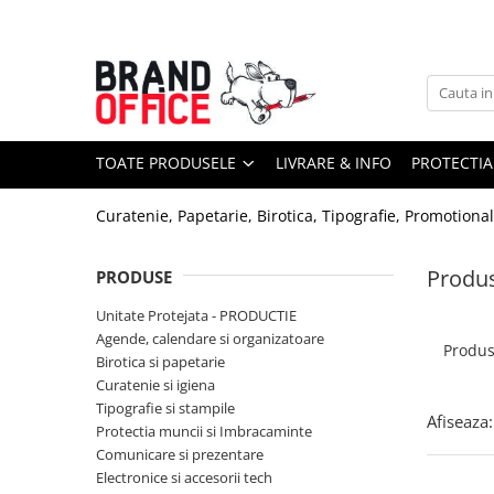
Toate Produsele
Unitate Protejata - PRODUCTIE
Hartie copiator si produse
TOATE PRODUSELE
LIVRARE & INFO
PROTECTIA
tipografice
Produse consumabile din hartie
Curatenie, Papetarie, Birotica, Tipografie, Promotiona
Detergenti si dezinfectanti
Formulare tipizate
Produ
PRODUSE
Saci menajeri (Unitate Protejata)
Unitate Protejata - PRODUCTIE
Agende, calendare si organizatoare
Agende, calendare si organizatoare
Produ
Birotica si papetarie
Agende personalizabile
Curatenie si igiena
Organizatoare business
Tipografie si stampile
Afiseaza:
Protectia muncii si Imbracaminte
Birotica si papetarie
Comunicare si prezentare
Hartie si articole din hartie
Electronice si accesorii tech