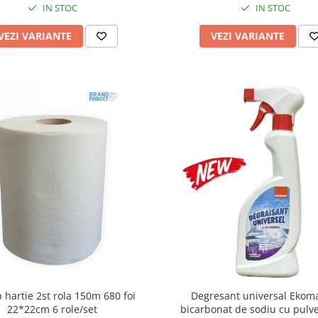
IN STOC
IN STOC
VEZI VARIANTE
VEZI VARIANTE
 hartie 2st rola 150m 680 foi
Degresant universal Ekom
22*22cm 6 role/set
bicarbonat de sodiu cu pulve