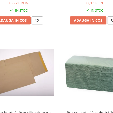
500ml
186,21 RON
22,13 RON
IN STOC
IN STOC
ADAUGA IN COS
ADAUGA IN COS
 cu burduf 10cm siliconic maro
Prosop hartie V verde 1st 2