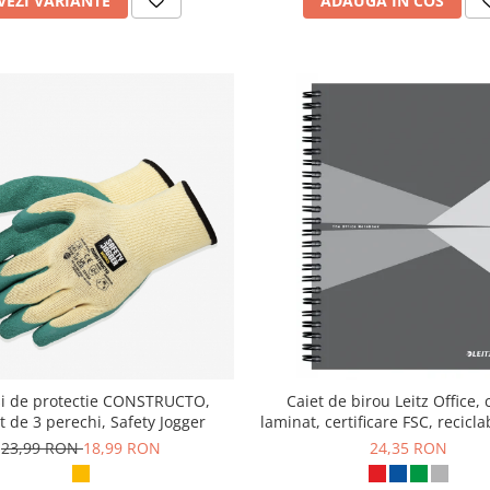
VEZI VARIANTE
ADAUGA IN COS
i de protectie CONSTRUCTO,
Caiet de birou Leitz Office, 
 de 3 perechi, Safety Jogger
laminat, certificare FSC, recicla
coli, cu spira, dictando, 
23,99 RON
18,99 RON
24,35 RON