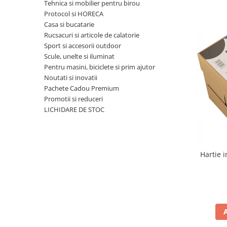
Bibliorafturi, caiete mecanice,
Tehnica si mobilier pentru birou
separatoare
Protocol si HORECA
Casa si bucatarie
Capsatoare, capse si perforatoare
Rucsacuri si articole de calatorie
Caiete si blocnotesuri
Sport si accesorii outdoor
Scule, unelte si iluminat
Dosare, folii protectie si mape
Pentru masini, biciclete si prim ajutor
Accesorii diverse pentru birou
Noutati si inovatii
Pachete Cadou Premium
Etichetare si ambalare
Promotii si reduceri
Arhivare si depozitare
LICHIDARE DE STOC
Instrumente de scris
Pixuri de plastic
Pixuri metalice
Hartie 
Pixuri cu gel
Stilouri
Seturi de scris Premium
Instrumente de scris eco
Creioane mecanice si grafit