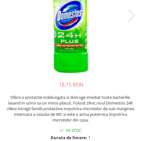
Bibliorafturi, caiete mecanice,
separatoare
Capsatoare, capse si perforatoare
Caiete si blocnotesuri
Dosare, folii protectie si mape
Accesorii diverse pentru birou
Etichetare si ambalare
Arhivare si depozitare
Instrumente de scris
18,15 RON
Pixuri de plastic
Pixuri metalice
Ofera o protectie indelungata si distruge imediat toate bacteriile,
Pixuri cu gel
lasand in urma sa un miros placut. Folosit zilnic,noul Domestos 24h
ofera intregii familii protective impotriva microbilor de sub marginea
Stilouri
interioara a vasului de WC si este o arma puternica impotriva
Seturi de scris Premium
microbilor din casa.
Instrumente de scris eco
IN STOC
Creioane mecanice si grafit
Durata de livrare:
1