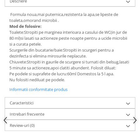
Descriere
Articole pentru rufe, casa,
geamuri, mobila
Formula noua,mai puternica,rezistenta la apa,se lipeste de
Articole pentru birou, suprafete,
toaleta,omorand microbii .
pardoseli
Mod de folosire:
Toalete:Stropiti pe marginea interioara a casului de WC(in jur de
Intretinere si odorizante masina
80 ml)si lasati sa actioneze peste noapte pentru a ucide microbii
si a curata petele.
Saci de gunoi
Scurgerile din bucatarie/baie:Stropiti in scurgeri pentru a
Accesorii pentru curatenie
dezinfecta si elimina mirosurile neplacute.
Chiuvete:Stropiti in gaurile de scurgere si turnati din belsug,lasati
Tipografie si stampile
5 minute sa actioneze,apoi clatiti abundent. Folosit diluat:
Formulare tipizate
Pe podele si suprafete de lucru:60ml Domestos la 5 l apa.
Nu folositi nediluat pe podele.
Caiete si blocnotesuri
personalizate
Informatii conformitate produs
Stampile, tusiere si tus
Caracteristici
Protectia muncii si Imbracaminte
Intrebari frecvente
Imbracaminte
Tricouri
Review-uri
(0)
Bluze & Pulovere