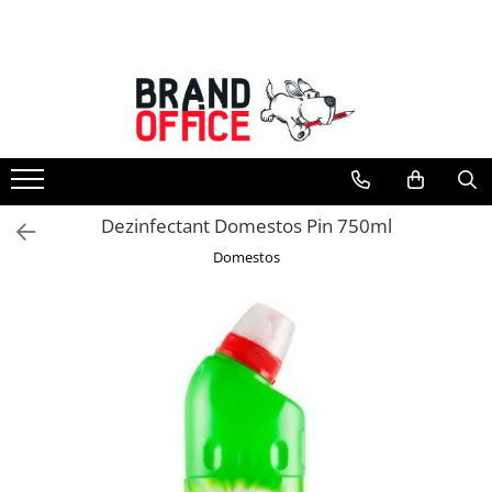
Toate Produsele
Unitate Protejata - PRODUCTIE
Hartie copiator si produse
tipografice
Produse consumabile din hartie
Dezinfectant Domestos Pin 750ml
Detergenti si dezinfectanti
Domestos
Formulare tipizate
Saci menajeri (Unitate Protejata)
Agende, calendare si organizatoare
Agende personalizabile
Organizatoare business
Birotica si papetarie
Hartie si articole din hartie