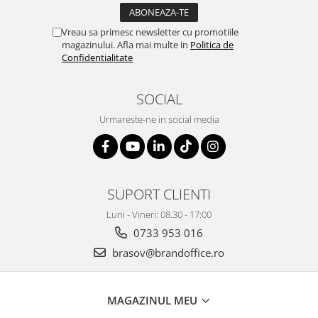
Suporturi si huse telefoane &
tablete
Vreau sa primesc newsletter cu promotiile
Periferice PC si accesorii
magazinului. Afla mai multe in
Politica de
Ergnonomice
Confidentialitate
Audio
SOCIAL
Boxe portabile
Casti
Urmareste-ne in social media
Tehnica si mobilier pentru birou
Laminatoare
Folii laminare
SUPORT CLIENTI
Accesorii mobilier
Luni - Vineri: 08.30 - 17:00
Ghilotine și Trimmere
0733 953 016
Calculatoare de birou
brasov@brandoffice.ro
Distrugatoare documente
Cosuri de gunoi pentru birou
MAGAZINUL MEU
Scaune, birouri si produse