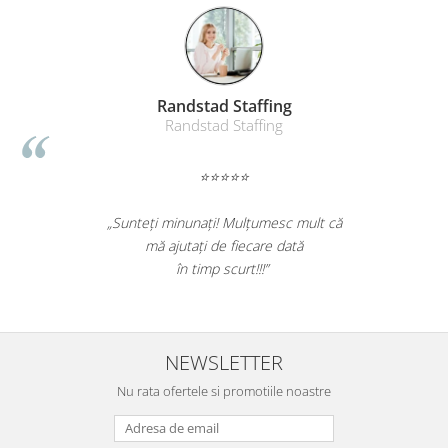
Table magnetice (whiteboard-uri)
Electronice si accesorii tech
Gadgeturi mobile
Securitate digitala
Randstad Staffing
Adaptoare de calatorie
Randstad Staffing
Baterii si acumulatori
⭐⭐⭐⭐⭐
Cabluri si conectivitate
Incarcatoare wireless
„Sunteți minunați! Mulțumesc mult că
mă ajutați de fiecare dată
Incarcatoare cu fir si auto
în timp scurt!!!”
Ceasuri smart - Smartwatch
Baterii externe - Powerbanks
Accesorii localizare (FindMy)
NEWSLETTER
Cartuse, tonere, consumabile PC
Nu rata ofertele si promotiile noastre
Standuri PC si suporturi
ergonomice