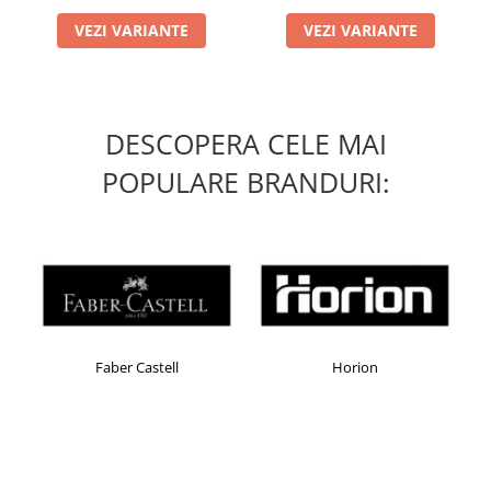
Masti de protectie respiratorie
VEZI VARIANTE
VEZI VARIANTE
Sepci, caciuli si esarfe
Pachete promotionale
Accesorii pentru protectia muncii
DESCOPERA CELE MAI
Sosete de lucru
Branturi
POPULARE BRANDURI:
Diverse accesorii
Articole de unica folosinta
Copii - tricouri si hanorace
Comunicare si prezentare
Flipchart-uri
Ecrane Interactive
Faber Castell
Horion
Sisteme de afisare
Ecrane de proiectie
Accesorii prezentare