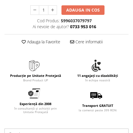
Rollere
Finelinere
ADAUGA IN COS
Textmarkere
Cod Produs:
5996037079797
Markere diverse
Ai nevoie de ajutor?
0733 953 016
Carioci si creioane colorate
Rezerve instrumente scris
Adauga la Favorite
Cere informatii
Tavite documente si suporturi
Ascutitori, radiere, agrafe
Foarfece pentru birou
Curatenie si igiena
Producție pe Unitate Protejată
11 angajați cu dizabilități
Brand Product UP
în echipa noastră
Produse Antibacteriene
Articole pentru baie
Articole pentru bucatarie
Experiență din 2008
Transport GRATUIT
în consultanță și achiziții prin
la comenzi peste 399 RON
Maturi, mopuri si galeti
Unitate Protejată
Hartie igienica, prosoape hartie si
dispensere