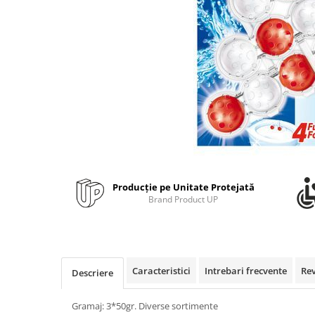
Bibliorafturi, caiete mecanice,
separatoare
Capsatoare, capse si perforatoare
Caiete si blocnotesuri
Dosare, folii protectie si mape
Accesorii diverse pentru birou
Etichetare si ambalare
Arhivare si depozitare
Instrumente de scris
Producție pe Unitate Protejată
Pixuri de plastic
Brand Product UP
Pixuri metalice
Pixuri cu gel
Stilouri
Seturi de scris Premium
Caracteristici
Intrebari frecvente
Re
Descriere
Instrumente de scris eco
Creioane mecanice si grafit
Gramaj: 3*50gr. Diverse sortimente