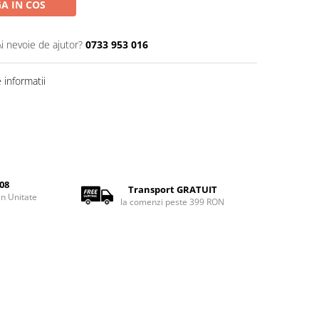
A IN COS
Ai nevoie de ajutor?
0733 953 016
informatii
08
Transport GRATUIT
rin Unitate
la comenzi peste 399 RON