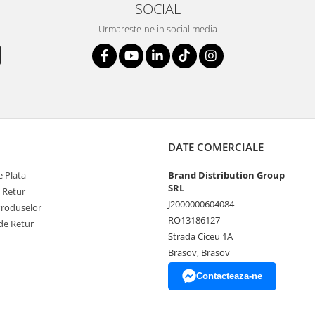
SOCIAL
Urmareste-ne in social media
DATE COMERCIALE
 Plata
Brand Distribution Group
SRL
e Retur
J2000000604084
Produselor
RO13186127
de Retur
Strada Ciceu 1A
Brasov, Brasov
Contacteaza-ne