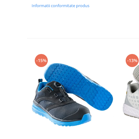
Rollere
Informatii conformitate produs
Finelinere
Textmarkere
Markere diverse
Carioci si creioane colorate
Rezerve instrumente scris
Tavite documente si suporturi
Ascutitori, radiere, agrafe
-15%
-13%
Foarfece pentru birou
Curatenie si igiena
Produse Antibacteriene
Articole pentru baie
Articole pentru bucatarie
Maturi, mopuri si galeti
Hartie igienica, prosoape hartie si
dispensere