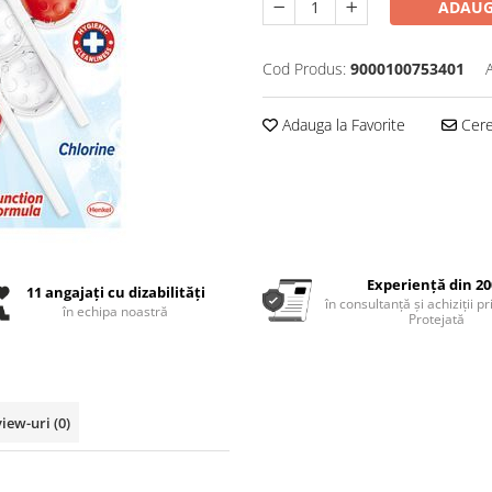
ADAUG
Cod Produs:
9000100753401
Adauga la Favorite
Cere 
Experiență din 20
11 angajați cu dizabilități
în consultanță și achiziții p
în echipa noastră
Protejată
view-uri
(0)