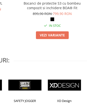
PL
Bocanci de protectie S3 cu bombeu
Pa
compozit si inchidere BOA® Fit
N
69
899,90 RON
799,90 RON
IN STOC
VEZI VARIANTE
RI:
Horion
Kensington
Leitz