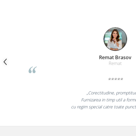
Camasi
Pantaloni
Pantaloni cu pieptar
Hanorace
Jachete
Impermeabile
Veste
Reflectorizante
Liamed Bra
Liamed
Incaltaminte
Incaltaminte de lucru si protectie
⭐⭐⭐⭐⭐
Incaltaminte de oras si munte
Echipamente medicale
„Promotionalele sunt
Manusi de protectie
colegii mei au fost foar
la fel si clientii n
Accesorii pentru protectia capului
Casti de protectie
Antifoane
Ochelari de protectie si viziere