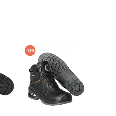
-11%
-14%