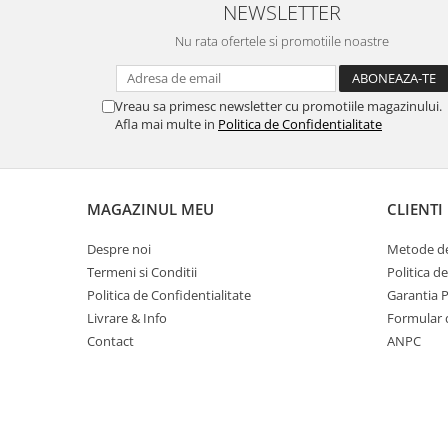
NEWSLETTER
Masti de protectie respiratorie
Nu rata ofertele si promotiile noastre
Sepci, caciuli si esarfe
Pachete promotionale
Accesorii pentru protectia muncii
Vreau sa primesc newsletter cu promotiile magazinului.
Afla mai multe in
Politica de Confidentialitate
Sosete de lucru
Branturi
Diverse accesorii
MAGAZINUL MEU
CLIENTI
Articole de unica folosinta
Copii - tricouri si hanorace
Despre noi
Metode de
Termeni si Conditii
Politica d
Comunicare si prezentare
Politica de Confidentialitate
Garantia 
Flipchart-uri
Livrare & Info
Formular 
Ecrane Interactive
Contact
ANPC
Sisteme de afisare
Ecrane de proiectie
Accesorii prezentare