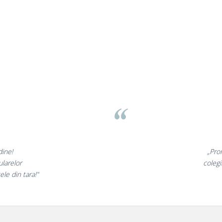
sov
 minunate,
„Ne 
te incantati,
ne decl
ostri!”