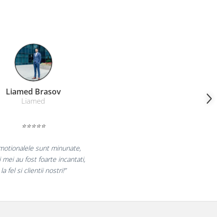
Farmacom Brasov
Farmacom
⭐⭐⭐⭐⭐
bucuram pentru reluarea colaborarii si
aram multumiti pentru produsele plasate
si finalizate cu succes la timp."