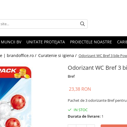
 MUNCII BV
UNITATE PROTEJATA
PROIECTELE NOASTRE
CARI
le | brandoffice.ro /
Curatenie si igiena /
Odorizant WC Bref 3 bile Pow
Odorizant WC Bref 3 bi
Bref
23,38 RON
Pachet de 3 odorizante Bref pentr
IN STOC
Durata de livrare:
1