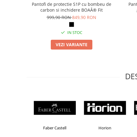
Articole pentru rufe, casa,
Pantofi de protectie S1P cu bombeu de
Pant
geamuri, mobila
carbon si inchidere BOAÂ® Fit
999,90 RON
849,90 RON
Articole pentru birou, suprafete,
pardoseli
IN STOC
Intretinere si odorizante masina
Saci de gunoi
VEZI VARIANTE
Accesorii pentru curatenie
Tipografie si stampile
Formulare tipizate
DE
Caiete si blocnotesuri
personalizate
Stampile, tusiere si tus
Protectia muncii si Imbracaminte
Imbracaminte
Tricouri
Brand Product UP
Colorissimo
EKOMA
Bluze & Pulovere