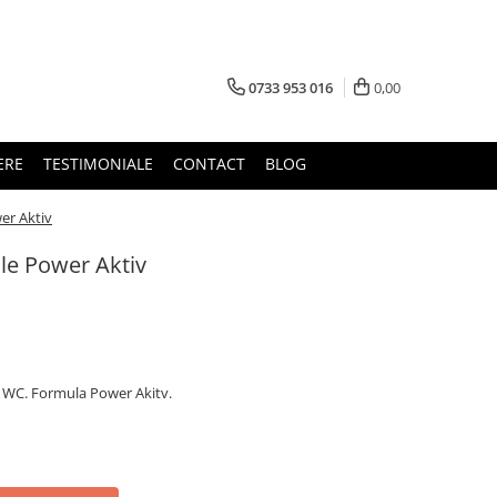
0733 953 016
0,00
ERE
TESTIMONIALE
CONTACT
BLOG
er Aktiv
le Power Aktiv
u WC. Formula Power Akitv.