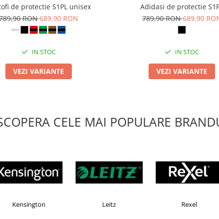
ofi de protectie S1PL unisex
Adidasi de protectie S1
789,90 RON
689,90 RON
789,90 RON
689,90 RO
IN STOC
IN STOC
VEZI VARIANTE
VEZI VARIANTE
SCOPERA CELE MAI POPULARE BRANDU
X
Esselte
Faber Castell