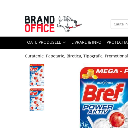
Toate Produsele
Unitate Protejata - PRODUCTIE
Hartie copiator si produse
TOATE PRODUSELE
LIVRARE & INFO
PROTECTIA
tipografice
Produse consumabile din hartie
Curatenie, Papetarie, Birotica, Tipografie, Promotiona
Detergenti si dezinfectanti
Formulare tipizate
Saci menajeri (Unitate Protejata)
Agende, calendare si organizatoare
Agende personalizabile
Organizatoare business
Birotica si papetarie
Hartie si articole din hartie