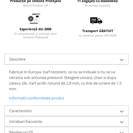
Producție pe Unitate Protejată
11 angajați cu dizabilități
Brand Product UP
în echipa noastră
Experiență din 2008
Transport GRATUIT
în consultanță și achiziții prin
la comenzi peste 399 RON
Unitate Protejată
Descriere
Fabricat in Europa. Varf rezistent, ce nu se indoaie si nu se va
retracta sub actiunea presiunii. Stergere usoara, chiar si dupa
cateva zile. Varf acrilic rotund de 2.8 mm, cu lnie de scriere de 1.5
mm.
Informatii conformitate produs
Caracteristici
Intrebari frecvente
Review-uri
(0)