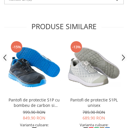
PRODUSE SIMILARE
-15%
-13%
Pantofi de protectie S1P cu
Pantofi de protectie S1PL
bombeu de carbon si
unisex
inchidere BOAÂ® Fit
999,90 RON
789,90 RON
849,90 RON
689,90 RON
Varianta culoare:
Varianta culoare: