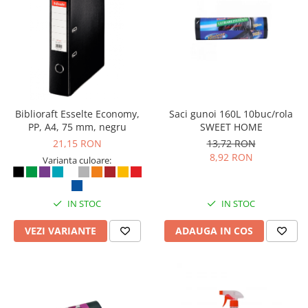
Seturi si scule de baza
Masurare si taiere
Lampi portabile
Lanterne, lampi si accesorii
Pentru masini, biciclete si prim
Biblioraft Esselte Economy,
Saci gunoi 160L 10buc/rola
ajutor
PP, A4, 75 mm, negru
SWEET HOME
Noutati si inovatii
21,15 RON
13,72 RON
Pachete Cadou Premium
8,92 RON
Varianta culoare:
Promotii si reduceri
LICHIDARE DE STOC
IN STOC
IN STOC
VEZI VARIANTE
ADAUGA IN COS