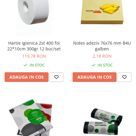
Camasi
Pantaloni
Pantaloni cu pieptar
Hanorace
Jachete
Impermeabile
Hartie igienica 2st 400 foi
Notes adeziv 76x76 mm B4U
Veste
22*10cm 300gr 12 buc/set
galben
119,78 RON
2,18 RON
Reflectorizante
Incaltaminte
IN STOC
IN STOC
Incaltaminte de lucru si protectie
ADAUGA IN COS
ADAUGA IN COS
Incaltaminte de oras si munte
Echipamente medicale
Manusi de protectie
Accesorii pentru protectia capului
Casti de protectie
Antifoane
Ochelari de protectie si viziere