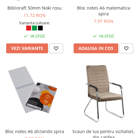
Biblioraft 50mm Noki rosu
Bloc notes A6 matematica
spira
11,72 RON
7,97 RON
Varianta culoare:
IN STOC
IN STOC
VEZI VARIANTE
ADAUGA IN COS
Bloc notes A6 dictando spira
Scaun de lux pentru vizitatori,
din catifea