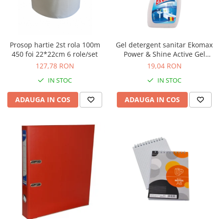
Prosop hartie 2st rola 100m
Gel detergent sanitar Ekomax
450 foi 22*22cm 6 role/set
Power & Shine Active Gel
500ml
127,78 RON
19,04 RON
IN STOC
IN STOC
ADAUGA IN COS
ADAUGA IN COS