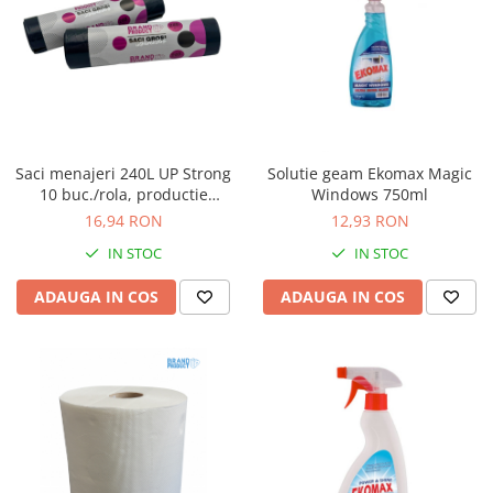
Saci menajeri 240L UP Strong
Solutie geam Ekomax Magic
10 buc./rola, productie
Windows 750ml
proprie Unitate Protejata
16,94 RON
12,93 RON
IN STOC
IN STOC
ADAUGA IN COS
ADAUGA IN COS