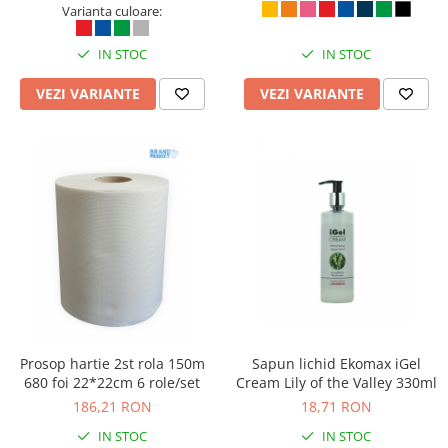
spira, dictando, gri
Suporturi si huse telefoane &
Varianta culoare:
tablete
IN STOC
IN STOC
Periferice PC si accesorii
Ergnonomice
VEZI VARIANTE
VEZI VARIANTE
Audio
Boxe portabile
Casti
Tehnica si mobilier pentru birou
Laminatoare
Folii laminare
Accesorii mobilier
Ghilotine și Trimmere
Calculatoare de birou
Prosop hartie 2st rola 150m
Sapun lichid Ekomax iGel
Distrugatoare documente
680 foi 22*22cm 6 role/set
Cream Lily of the Valley 330ml
Cosuri de gunoi pentru birou
186,21 RON
18,71 RON
Scaune, birouri si produse
IN STOC
IN STOC