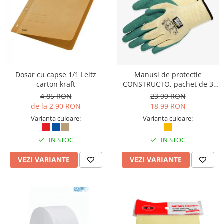
Articole pentru rufe, casa,
geamuri, mobila
Articole pentru birou, suprafete,
pardoseli
Intretinere si odorizante masina
Saci de gunoi
Dosar cu capse 1/1 Leitz
Manusi de protectie
carton kraft
CONSTRUCTO, pachet de 3
Accesorii pentru curatenie
perechi, Safety Jogger
4,85 RON
23,99 RON
Tipografie si stampile
de la 2,90 RON
18,99 RON
Formulare tipizate
Varianta culoare:
Varianta culoare:
Caiete si blocnotesuri
IN STOC
IN STOC
personalizate
Stampile, tusiere si tus
VEZI VARIANTE
VEZI VARIANTE
Protectia muncii si Imbracaminte
Imbracaminte
Tricouri
Bluze & Pulovere