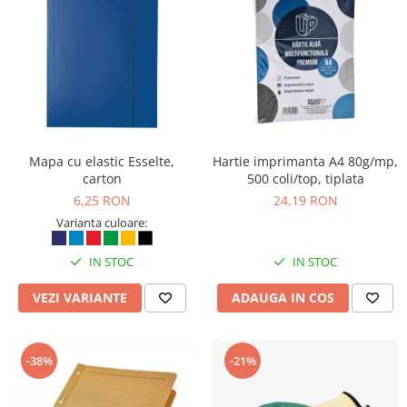
Rollere
Finelinere
Textmarkere
Markere diverse
Carioci si creioane colorate
Rezerve instrumente scris
Tavite documente si suporturi
Mapa cu elastic Esselte,
Hartie imprimanta A4 80g/mp,
Ascutitori, radiere, agrafe
carton
500 coli/top, tiplata
6,25 RON
24,19 RON
Foarfece pentru birou
Varianta culoare:
Curatenie si igiena
Produse Antibacteriene
IN STOC
IN STOC
Articole pentru baie
VEZI VARIANTE
ADAUGA IN COS
Articole pentru bucatarie
Maturi, mopuri si galeti
-38%
-21%
Hartie igienica, prosoape hartie si
dispensere