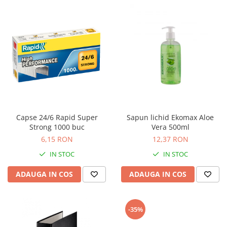
Genti, huse si rucsacuri de laptop
Genti de plaja si cumparaturi
Portofele si portcarduri RFID
Sport si accesorii outdoor
Sticle, cani si termosuri to go
Sport, jocuri si accesorii
Gratare si picnic
Capse 24/6 Rapid Super
Sapun lichid Ekomax Aloe
Plaja si relaxare
Strong 1000 buc
Vera 500ml
Genti frigorifice
6,15 RON
12,37 RON
Ochelari de soare
IN STOC
IN STOC
Lanyards si brelocuri
ADAUGA IN COS
ADAUGA IN COS
Umbrele
Scule, unelte si iluminat
-35%
Unelte multifunctionale si bricege
(multitools)