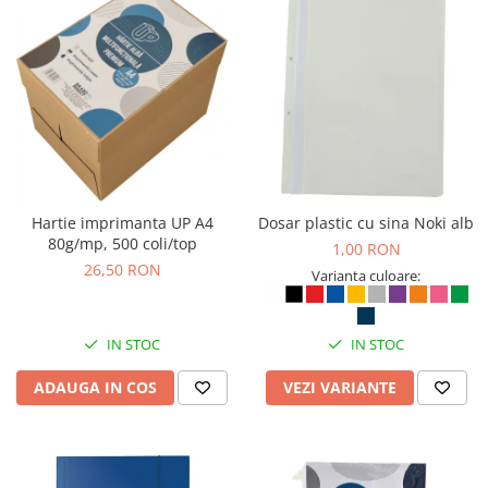
Bibliorafturi, caiete mecanice,
separatoare
Capsatoare, capse si perforatoare
Caiete si blocnotesuri
Dosare, folii protectie si mape
Accesorii diverse pentru birou
Etichetare si ambalare
Hartie imprimanta UP A4
Dosar plastic cu sina Noki alb
Arhivare si depozitare
80g/mp, 500 coli/top
1,00 RON
Instrumente de scris
26,50 RON
Varianta culoare:
Pixuri de plastic
Pixuri metalice
IN STOC
IN STOC
Pixuri cu gel
Stilouri
ADAUGA IN COS
VEZI VARIANTE
Seturi de scris Premium
Instrumente de scris eco
Creioane mecanice si grafit