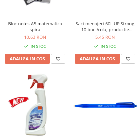
Masti de protectie respiratorie
Sepci, caciuli si esarfe
Pachete promotionale
Bloc notes A5 matematica
Saci menajeri 60L UP Strong
spira
10 buc./rola, productie
Accesorii pentru protectia muncii
proprie Unitate Protejata
10,63 RON
5,45 RON
Sosete de lucru
IN STOC
IN STOC
Branturi
Diverse accesorii
ADAUGA IN COS
ADAUGA IN COS
Articole de unica folosinta
Copii - tricouri si hanorace
Comunicare si prezentare
Flipchart-uri
Ecrane Interactive
Sisteme de afisare
Ecrane de proiectie
Accesorii prezentare