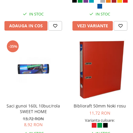
IN STOC
IN STOC
ADAUGA IN COS
VEZI VARIANTE
-35%
Saci gunoi 160L 10buc/rola
Biblioraft 50mm Noki rosu
SWEET HOME
11,72 RON
13,72 RON
Varianta culoare:
8,92 RON