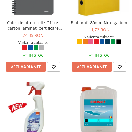
Caiet de birou Leitz Office,
Biblioraft 80mm Noki galben
carton laminat, certificare
11,72 RON
FSC, reciclabil, A5, 90 coli, cu
24,35 RON
Varianta culoare:
spira, dictando, gri
Varianta culoare:
IN STOC
IN STOC
VEZI VARIANTE
VEZI VARIANTE