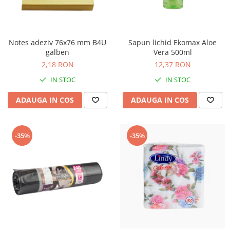
Notes adeziv 76x76 mm B4U
Sapun lichid Ekomax Aloe
galben
Vera 500ml
2,18 RON
12,37 RON
IN STOC
IN STOC
ADAUGA IN COS
ADAUGA IN COS
-35%
-35%