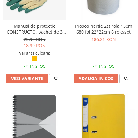
Manusi de protectie
Prosop hartie 2st rola 150m
CONSTRUCTO, pachet de 3
680 foi 22*22cm 6 role/set
perechi, Safety Jogger
23,99 RON
186,21 RON
18,99 RON
Varianta culoare:
IN STOC
IN STOC
VEZI VARIANTE
ADAUGA IN COS