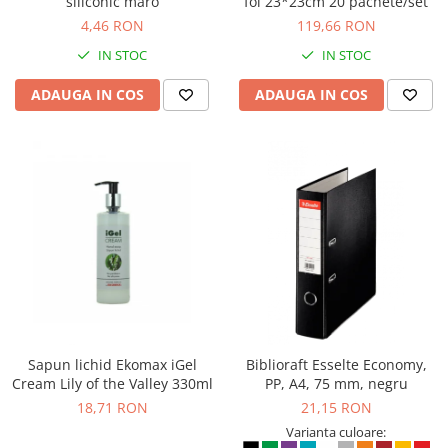
siliconic maro
foi 23*23cm 20 pachete/set
4,46 RON
119,66 RON
IN STOC
IN STOC
ADAUGA IN COS
ADAUGA IN COS
Sapun lichid Ekomax iGel
Biblioraft Esselte Economy,
Cream Lily of the Valley 330ml
PP, A4, 75 mm, negru
18,71 RON
21,15 RON
Varianta culoare: