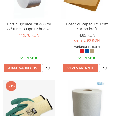
Hartie igienica 2st 400 foi
Dosar cu capse 1/1 Leitz
22*10cm 300gr 12 buc/set
carton kraft
119,78 RON
4,85 RON
de la 2,90 RON
Varianta culoare:
IN STOC
IN STOC
ADAUGA IN COS
VEZI VARIANTE
-21%