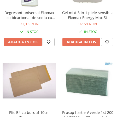
Degresant universal Ekomax
Gel mixt 3 in 1 piele sensibila
cu bicarbonat de sodiu cu
Ekomax Energy Max 5L
pulverizator 500ml
22,13 RON
97,59 RON
IN STOC
IN STOC
ADAUGA IN COS
ADAUGA IN COS
Plic B4 cu burduf 10cm
Prosop hartie V verde 1st 200