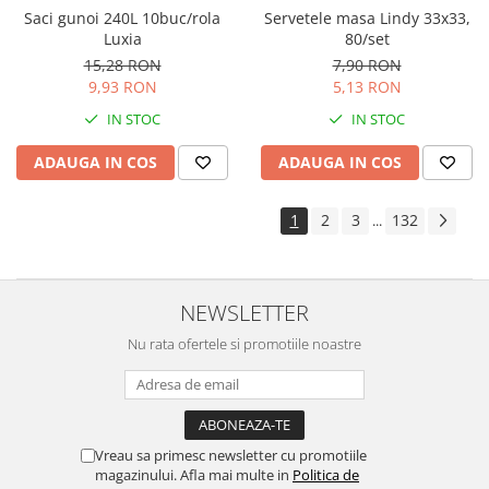
Saci gunoi 240L 10buc/rola
Servetele masa Lindy 33x33,
Luxia
80/set
15,28 RON
7,90 RON
9,93 RON
5,13 RON
IN STOC
IN STOC
ADAUGA IN COS
ADAUGA IN COS
1
2
3
132
...
NEWSLETTER
Nu rata ofertele si promotiile noastre
Vreau sa primesc newsletter cu promotiile
magazinului. Afla mai multe in
Politica de