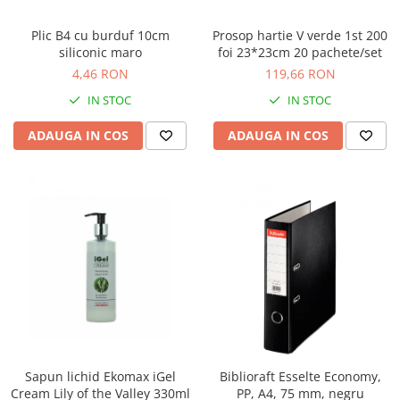
Suporturi si huse telefoane &
tablete
Plic B4 cu burduf 10cm
Prosop hartie V verde 1st 200
Periferice PC si accesorii
siliconic maro
foi 23*23cm 20 pachete/set
Ergnonomice
4,46 RON
119,66 RON
Audio
IN STOC
IN STOC
Boxe portabile
ADAUGA IN COS
ADAUGA IN COS
Casti
Tehnica si mobilier pentru birou
Laminatoare
Folii laminare
Accesorii mobilier
Ghilotine și Trimmere
Calculatoare de birou
Distrugatoare documente
Cosuri de gunoi pentru birou
Sapun lichid Ekomax iGel
Biblioraft Esselte Economy,
Scaune, birouri si produse
Cream Lily of the Valley 330ml
PP, A4, 75 mm, negru