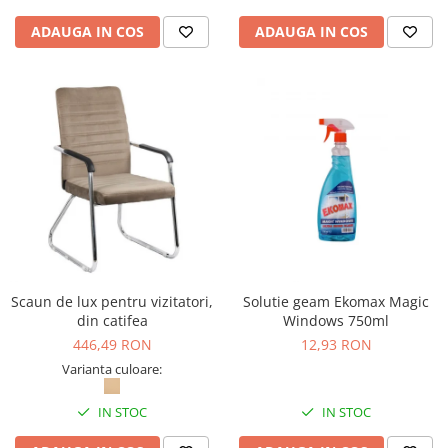
Seturi si scule de baza
ADAUGA IN COS
ADAUGA IN COS
Masurare si taiere
Lampi portabile
Lanterne, lampi si accesorii
Pentru masini, biciclete si prim
ajutor
Noutati si inovatii
Pachete Cadou Premium
Promotii si reduceri
LICHIDARE DE STOC
Scaun de lux pentru vizitatori,
Solutie geam Ekomax Magic
din catifea
Windows 750ml
446,49 RON
12,93 RON
Varianta culoare:
IN STOC
IN STOC