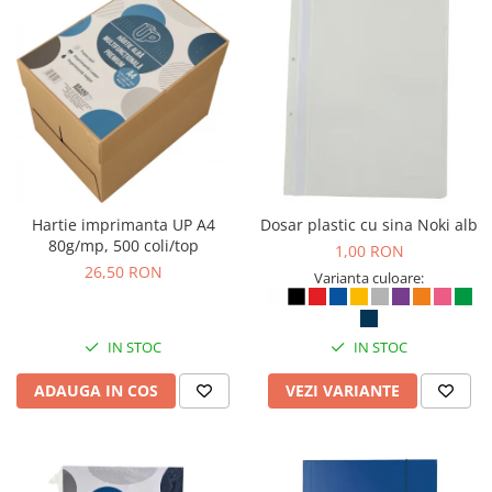
Bibliorafturi, caiete mecanice,
separatoare
Capsatoare, capse si perforatoare
Caiete si blocnotesuri
Dosare, folii protectie si mape
Accesorii diverse pentru birou
Etichetare si ambalare
Hartie imprimanta UP A4
Dosar plastic cu sina Noki alb
Arhivare si depozitare
80g/mp, 500 coli/top
1,00 RON
Instrumente de scris
26,50 RON
Varianta culoare:
Pixuri de plastic
Pixuri metalice
IN STOC
IN STOC
Pixuri cu gel
Stilouri
ADAUGA IN COS
VEZI VARIANTE
Seturi de scris Premium
Instrumente de scris eco
Creioane mecanice si grafit