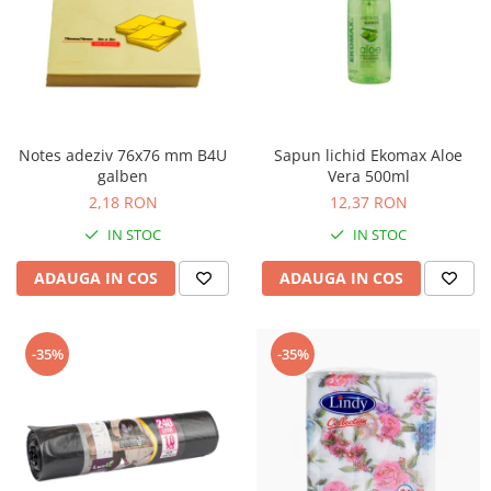
Notes adeziv 76x76 mm B4U
Sapun lichid Ekomax Aloe
galben
Vera 500ml
2,18 RON
12,37 RON
IN STOC
IN STOC
ADAUGA IN COS
ADAUGA IN COS
-35%
-35%