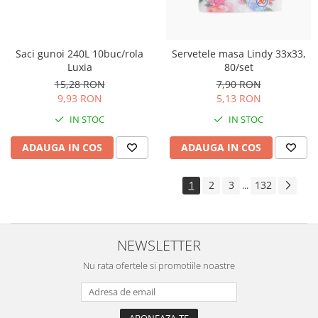
Saci gunoi 240L 10buc/rola
Servetele masa Lindy 33x33,
Luxia
80/set
15,28 RON
7,90 RON
9,93 RON
5,13 RON
IN STOC
IN STOC
ADAUGA IN COS
ADAUGA IN COS
1
2
3
132
...
NEWSLETTER
Nu rata ofertele si promotiile noastre