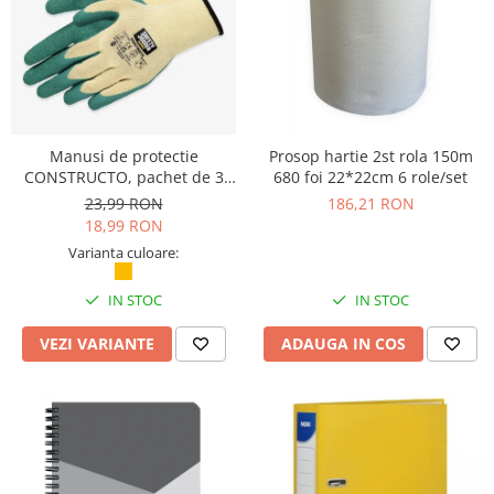
Camasi
Pantaloni
Pantaloni cu pieptar
Hanorace
Jachete
Impermeabile
Manusi de protectie
Prosop hartie 2st rola 150m
Veste
CONSTRUCTO, pachet de 3
680 foi 22*22cm 6 role/set
perechi, Safety Jogger
23,99 RON
186,21 RON
Reflectorizante
18,99 RON
Incaltaminte
Varianta culoare:
Incaltaminte de lucru si protectie
Incaltaminte de oras si munte
IN STOC
IN STOC
Echipamente medicale
VEZI VARIANTE
ADAUGA IN COS
Manusi de protectie
Accesorii pentru protectia capului
Casti de protectie
Antifoane
Ochelari de protectie si viziere