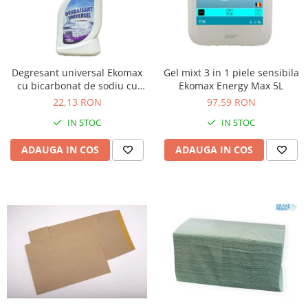
Table magnetice (whiteboard-uri)
Electronice si accesorii tech
Gadgeturi mobile
Securitate digitala
Degresant universal Ekomax
Gel mixt 3 in 1 piele sensibila
Adaptoare de calatorie
cu bicarbonat de sodiu cu
Ekomax Energy Max 5L
pulverizator 500ml
22,13 RON
97,59 RON
Baterii si acumulatori
IN STOC
IN STOC
Cabluri si conectivitate
Incarcatoare wireless
ADAUGA IN COS
ADAUGA IN COS
Incarcatoare cu fir si auto
Ceasuri smart - Smartwatch
Baterii externe - Powerbanks
Accesorii localizare (FindMy)
Cartuse, tonere, consumabile PC
Standuri PC si suporturi
ergonomice