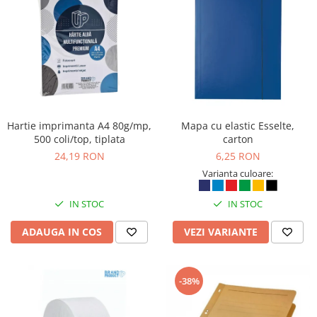
Rollere
Finelinere
Textmarkere
Markere diverse
Carioci si creioane colorate
Rezerve instrumente scris
Tavite documente si suporturi
Hartie imprimanta A4 80g/mp,
Mapa cu elastic Esselte,
Ascutitori, radiere, agrafe
500 coli/top, tiplata
carton
24,19 RON
6,25 RON
Foarfece pentru birou
Varianta culoare:
Curatenie si igiena
Produse Antibacteriene
IN STOC
IN STOC
Articole pentru baie
ADAUGA IN COS
VEZI VARIANTE
Articole pentru bucatarie
Maturi, mopuri si galeti
-38%
Hartie igienica, prosoape hartie si
dispensere