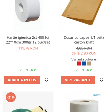
Articole pentru rufe, casa,
geamuri, mobila
Articole pentru birou, suprafete,
pardoseli
Intretinere si odorizante masina
Saci de gunoi
Hartie igienica 2st 400 foi
Dosar cu capse 1/1 Leitz
22*10cm 300gr 12 buc/set
carton kraft
Accesorii pentru curatenie
119,78 RON
4,85 RON
Tipografie si stampile
de la 2,90 RON
Formulare tipizate
Varianta culoare:
Caiete si blocnotesuri
IN STOC
IN STOC
personalizate
Stampile, tusiere si tus
ADAUGA IN COS
VEZI VARIANTE
Protectia muncii si Imbracaminte
Imbracaminte
-21%
Tricouri
Bluze & Pulovere