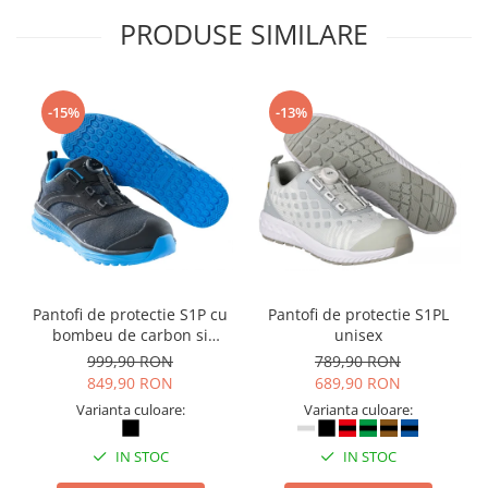
PRODUSE SIMILARE
-15%
-13%
Pantofi de protectie S1P cu
Pantofi de protectie S1PL
bombeu de carbon si
unisex
inchidere BOAÂ® Fit
999,90 RON
789,90 RON
849,90 RON
689,90 RON
Varianta culoare:
Varianta culoare:
IN STOC
IN STOC