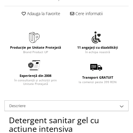
Adauga la Favorite
Cere informatii
Producție pe Unitate Protejată
11 angajați cu dizabilități
Brand Product UP
în echipa noastră
Experiență din 2008
Transport GRATUIT
în consultanță și achiziții prin
la comenzi peste 399 RON
Unitate Protejată
Descriere
Detergent sanitar gel cu
actiune intensiva