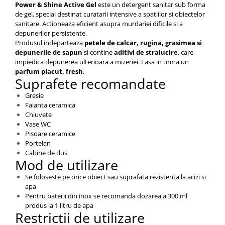
Power & Shine Active Gel
este un detergent sanitar sub forma
de gel, special destinat curatarii intensive a spatiilor si obiectelor
sanitare. Actioneaza eficient asupra murdariei dificile si a
depunerilor persistente.
Produsul indeparteaza
petele de calcar, rugina, grasimea si
depunerile de sapun
si contine
aditivi de stralucire
, care
impiedica depunerea ulterioara a mizeriei. Lasa in urma un
parfum placut, fresh
.
Suprafete recomandate
Gresie
Faianta ceramica
Chiuvete
Vase WC
Pisoare ceramice
Portelan
Cabine de dus
Mod de utilizare
Se foloseste pe orice obiect sau suprafata rezistenta la acizi si
apa
Pentru baterii din inox se recomanda dozarea a 300 ml
produs la 1 litru de apa
Restrictii de utilizare