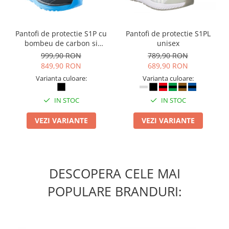
Camasi
Pantaloni
Pantaloni cu pieptar
Pantofi de protectie S1P cu
Pantofi de protectie S1PL
Hanorace
bombeu de carbon si
unisex
inchidere BOAÂ® Fit
Jachete
999,90 RON
789,90 RON
849,90 RON
689,90 RON
Impermeabile
Varianta culoare:
Varianta culoare:
Veste
Reflectorizante
IN STOC
IN STOC
Incaltaminte
VEZI VARIANTE
VEZI VARIANTE
Incaltaminte de lucru si protectie
Incaltaminte de oras si munte
Echipamente medicale
Manusi de protectie
DESCOPERA CELE MAI
Accesorii pentru protectia capului
POPULARE BRANDURI:
Casti de protectie
Antifoane
Ochelari de protectie si viziere