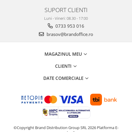
Suporturi si huse telefoane &
tablete
SUPORT CLIENTI
Periferice PC si accesorii
Luni - Vineri: 08.30 - 17:00
Ergnonomice
0733 953 016
Audio
brasov@brandoffice.ro
Boxe portabile
Casti
MAGAZINUL MEU
Tehnica si mobilier pentru birou
Laminatoare
CLIENTI
Folii laminare
DATE COMERCIALE
Accesorii mobilier
Ghilotine și Trimmere
Calculatoare de birou
Distrugatoare documente
Cosuri de gunoi pentru birou
©Copyright Brand Distribution Group SRL 2026
Platforma E-
Scaune, birouri si produse