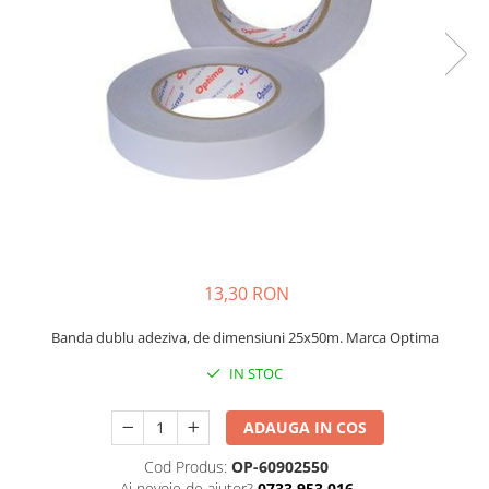
Bibliorafturi, caiete mecanice,
separatoare
Capsatoare, capse si perforatoare
Caiete si blocnotesuri
Dosare, folii protectie si mape
Accesorii diverse pentru birou
Etichetare si ambalare
Arhivare si depozitare
Instrumente de scris
13,30 RON
Pixuri de plastic
Pixuri metalice
Banda dublu adeziva, de dimensiuni 25x50m. Marca Optima
Pixuri cu gel
IN STOC
Stilouri
Seturi de scris Premium
ADAUGA IN COS
Instrumente de scris eco
Cod Produs:
OP-60902550
Creioane mecanice si grafit
Ai nevoie de ajutor?
0733 953 016