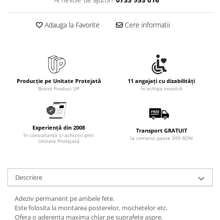
Rollere
Finelinere
Adauga la Favorite
Cere informatii
Textmarkere
Markere diverse
Carioci si creioane colorate
Rezerve instrumente scris
Tavite documente si suporturi
Producție pe Unitate Protejată
11 angajați cu dizabilități
Brand Product UP
în echipa noastră
Ascutitori, radiere, agrafe
Foarfece pentru birou
Curatenie si igiena
Experiență din 2008
Transport GRATUIT
în consultanță și achiziții prin
Produse Antibacteriene
la comenzi peste 399 RON
Unitate Protejată
Articole pentru baie
Articole pentru bucatarie
Descriere
Maturi, mopuri si galeti
Adeziv permanent pe ambele fete.
Hartie igienica, prosoape hartie si
Este folosita la montarea posterelor, mochetelor etc.
dispensere
Ofera o aderenta maxima chiar pe suprafete aspre.