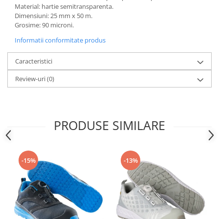
Articole pentru rufe, casa,
Material: hartie semitransparenta.
geamuri, mobila
Dimensiuni: 25 mm x 50 m.
Grosime: 90 microni.
Articole pentru birou, suprafete,
pardoseli
Informatii conformitate produs
Intretinere si odorizante masina
Caracteristici
Saci de gunoi
Review-uri
(0)
Accesorii pentru curatenie
Tipografie si stampile
Formulare tipizate
PRODUSE SIMILARE
Caiete si blocnotesuri
personalizate
Stampile, tusiere si tus
-15%
-13%
Protectia muncii si Imbracaminte
Imbracaminte
Tricouri
Bluze & Pulovere