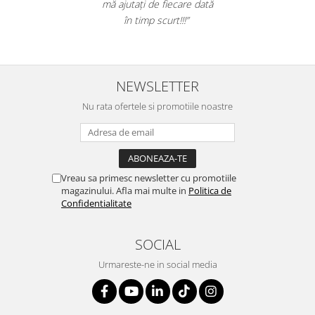
mă ajutați de fiecare dată
Table magnetice (whiteboard-uri)
în timp scurt!!!”
Electronice si accesorii tech
Gadgeturi mobile
Securitate digitala
NEWSLETTER
Adaptoare de calatorie
Nu rata ofertele si promotiile noastre
Baterii si acumulatori
Cabluri si conectivitate
Incarcatoare wireless
Incarcatoare cu fir si auto
Vreau sa primesc newsletter cu promotiile
magazinului. Afla mai multe in
Politica de
Ceasuri smart - Smartwatch
Confidentialitate
Baterii externe - Powerbanks
Accesorii localizare (FindMy)
SOCIAL
Cartuse, tonere, consumabile PC
Urmareste-ne in social media
Standuri PC si suporturi
ergonomice