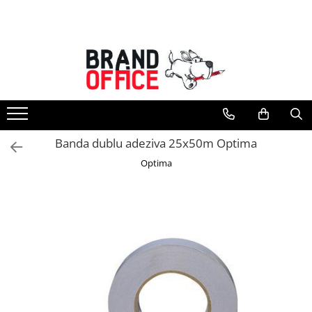
Toate Produsele
Unitate Protejata - PRODUCTIE
Hartie copiator si produse
tipografice
Produse consumabile din hartie
Banda dublu adeziva 25x50m Optima
Detergenti si dezinfectanti
Optima
Formulare tipizate
Saci menajeri (Unitate Protejata)
Agende, calendare si organizatoare
Agende personalizabile
Organizatoare business
Birotica si papetarie
Hartie si articole din hartie