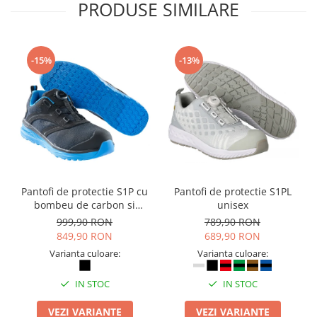
PRODUSE SIMILARE
-15%
-13%
Pantofi de protectie S1P cu
Pantofi de protectie S1PL
bombeu de carbon si
unisex
inchidere BOAÂ® Fit
999,90 RON
789,90 RON
849,90 RON
689,90 RON
Varianta culoare:
Varianta culoare:
IN STOC
IN STOC
VEZI VARIANTE
VEZI VARIANTE