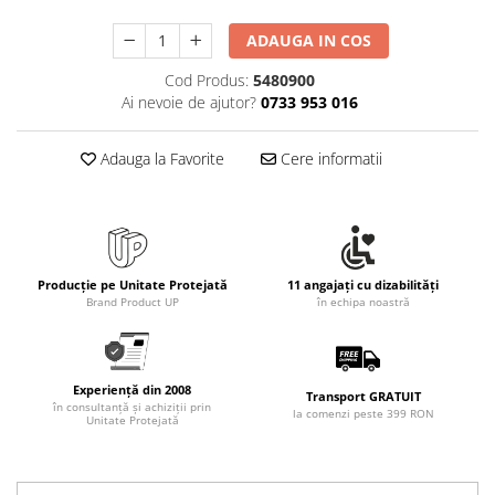
ADAUGA IN COS
Cod Produs:
5480900
Ai nevoie de ajutor?
0733 953 016
Adauga la Favorite
Cere informatii
Producție pe Unitate Protejată
11 angajați cu dizabilități
Brand Product UP
în echipa noastră
Experiență din 2008
Transport GRATUIT
în consultanță și achiziții prin
la comenzi peste 399 RON
Unitate Protejată