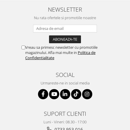
ergonomice
NEWSLETTER
Masini de legat, indosariat si
accesorii
Nu rata ofertele si promotiile noastre
Protocol si HORECA
Apa si bauturi racoritoare
Cafea, ceai, zahar, lapte
Vreau sa primesc newsletter cu promotiile
Casa si bucatarie
magazinului. Afla mai multe in
Politica de
Confidentialitate
Cani si pahare
Bucatarie si servire
SOCIAL
Textile si confort pentru casa
Urmareste-ne in social media
Decor si interior
Seturi si accesorii pentru vin
Rucsacuri si articole de calatorie
Rucsacuri
SUPORT CLIENTI
Trollere, genti si accesorii de voiaj
Luni - Vineri: 08.30 - 17:00
Genti de umar si borsete
0733 953 016