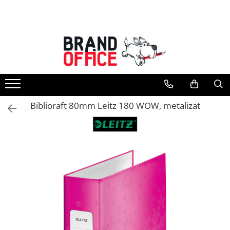
Toate Produsele
Unitate Protejata - PRODUCTIE
Hartie copiator si produse
tipografice
Produse consumabile din hartie
Biblioraft 80mm Leitz 180 WOW, metalizat
Detergenti si dezinfectanti
Formulare tipizate
Saci menajeri (Unitate Protejata)
Agende, calendare si organizatoare
Agende personalizabile
Organizatoare business
Birotica si papetarie
Hartie si articole din hartie