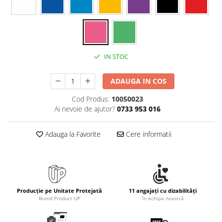
Rollere
Finelinere
Textmarkere
Markere diverse
Carioci si creioane colorate
IN STOC
Rezerve instrumente scris
ADAUGA IN COS
Tavite documente si suporturi
Ascutitori, radiere, agrafe
Cod Produs:
10050023
Ai nevoie de ajutor?
0733 953 016
Foarfece pentru birou
Curatenie si igiena
Adauga la Favorite
Cere informatii
Produse Antibacteriene
Articole pentru baie
Articole pentru bucatarie
Maturi, mopuri si galeti
Producție pe Unitate Protejată
11 angajați cu dizabilități
Brand Product UP
în echipa noastră
Hartie igienica, prosoape hartie si
dispensere