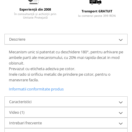
Articole pentru rufe, casa,
geamuri, mobila
Experiență din 2008
Transport GRATUIT
în consultanță și achiziții prin
la comenzi peste 399 RON
Articole pentru birou, suprafete,
Unitate Protejată
pardoseli
Intretinere si odorizante masina
Descriere
Saci de gunoi
Accesorii pentru curatenie
Mecanism unic si patentat cu deschidere 180°, pentru arhivare pe
ambele parti ale mecanismului, cu 20% mai rapida decat in mod
Tipografie si stampile
obisnuit.
Formulare tipizate
Prevazut cu eticheta adeziva pe cotor.
Inele rado si orificiu metalic de prindere pe cotor, pentru o
Caiete si blocnotesuri
manevrare facila.
personalizate
Informatii conformitate produs
Stampile, tusiere si tus
Protectia muncii si Imbracaminte
Caracteristici
Imbracaminte
Video
(1)
Tricouri
Intrebari frecvente
Bluze & Pulovere