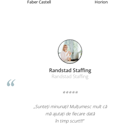
Faber Castell
Horion
Suporturi si huse telefoane &
tablete
Periferice PC si accesorii
Ergnonomice
Audio
Boxe portabile
Casti
Tehnica si mobilier pentru birou
Laminatoare
Randstad Staffing
Randstad Staffing
Folii laminare
Accesorii mobilier
⭐⭐⭐⭐⭐
Ghilotine și Trimmere
„Sunteți minunați! Mulțumesc mult că
Calculatoare de birou
mă ajutați de fiecare dată
Distrugatoare documente
în timp scurt!!!”
Cosuri de gunoi pentru birou
Scaune, birouri si produse