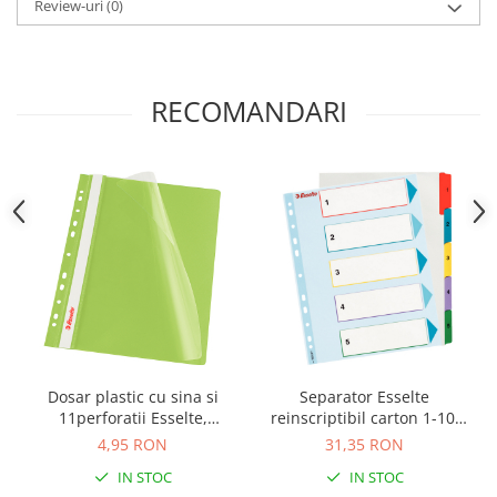
Camasi
Review-uri
(0)
Pantaloni
Pantaloni cu pieptar
Hanorace
RECOMANDARI
Jachete
Impermeabile
Veste
Reflectorizante
Incaltaminte
Incaltaminte de lucru si protectie
Incaltaminte de oras si munte
Echipamente medicale
Manusi de protectie
Dosar plastic cu sina si
Separator Esselte
Accesorii pentru protectia capului
11perforatii Esselte,
reinscriptibil carton 1-10,
Casti de protectie
10buc/set, verde
A4 Maxi
4,95 RON
31,35 RON
Antifoane
IN STOC
IN STOC
Ochelari de protectie si viziere