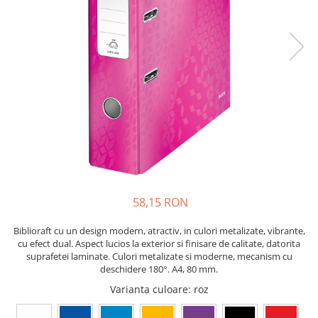
Bibliorafturi, caiete mecanice,
separatoare
Capsatoare, capse si perforatoare
Caiete si blocnotesuri
Dosare, folii protectie si mape
Accesorii diverse pentru birou
Etichetare si ambalare
Arhivare si depozitare
Instrumente de scris
Pixuri de plastic
58,15 RON
Pixuri metalice
Biblioraft cu un design modern, atractiv, in culori metalizate, vibrante,
Pixuri cu gel
cu efect dual. Aspect lucios la exterior si finisare de calitate, datorita
Stilouri
suprafetei laminate. Culori metalizate si moderne, mecanism cu
Seturi de scris Premium
deschidere 180°. A4, 80 mm.
Instrumente de scris eco
Varianta culoare
: roz
Creioane mecanice si grafit