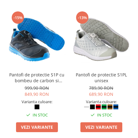
-15%
-13%
Pantofi de protectie S1P cu
Pantofi de protectie S1PL
bombeu de carbon si
unisex
inchidere BOAÂ® Fit
999,90 RON
789,90 RON
849,90 RON
689,90 RON
Varianta culoare:
Varianta culoare:
IN STOC
IN STOC
VEZI VARIANTE
VEZI VARIANTE