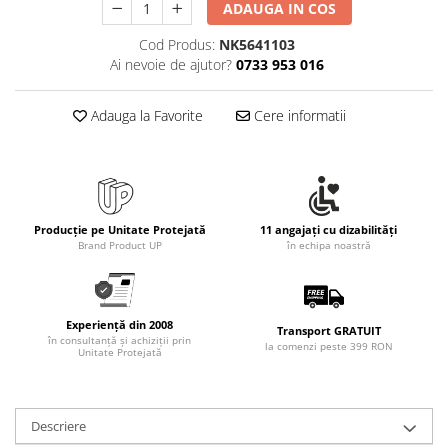
ADAUGA IN COS
Cod Produs:
NK5641103
Ai nevoie de ajutor?
0733 953 016
Adauga la Favorite
Cere informatii
Producție pe Unitate Protejată
11 angajați cu dizabilități
Brand Product UP
în echipa noastră
Experiență din 2008
Transport GRATUIT
în consultanță și achiziții prin
la comenzi peste 399 RON
Unitate Protejată
Descriere