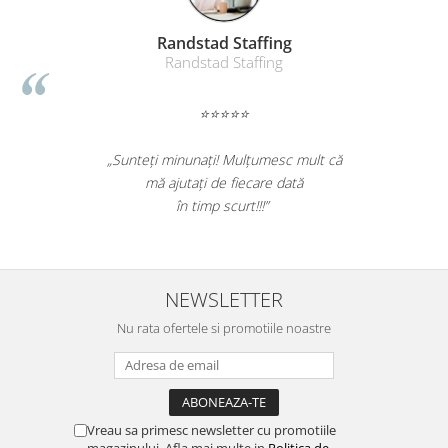
Randstad Staffing
Randstad Staffing
⭐⭐⭐⭐⭐
„Sunteți minunați! Mulțumesc mult că
mă ajutați de fiecare dată
în timp scurt!!!”
NEWSLETTER
Nu rata ofertele si promotiile noastre
Vreau sa primesc newsletter cu promotiile
magazinului. Afla mai multe in
Politica de