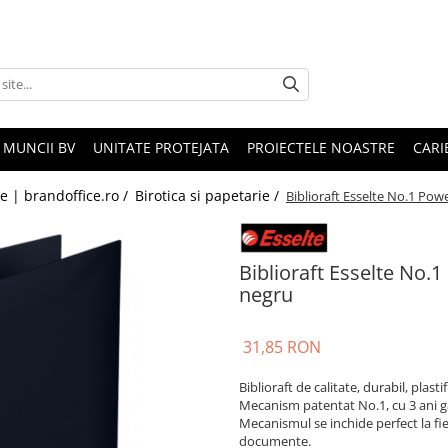
 MUNCII BV
UNITATE PROTEJATA
PROIECTELE NOASTRE
CARI
le | brandoffice.ro /
Birotica si papetarie /
Biblioraft Esselte No.1 Pow
Biblioraft Esselte No.
negru
31,85 RON
Biblioraft de calitate, durabil, plasti
Mecanism patentat No.1, cu 3 ani gar
Mecanismul se inchide perfect la fiec
documente.