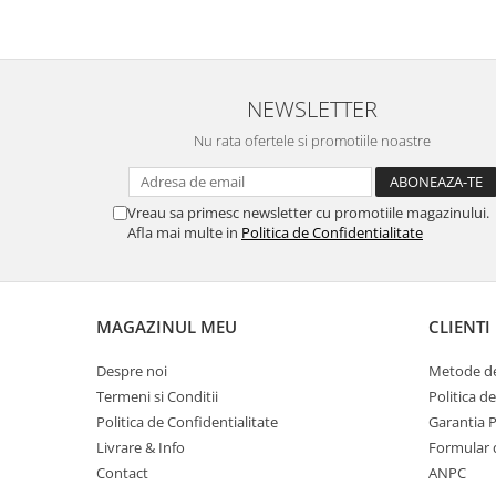
Suporturi si huse telefoane &
tablete
Periferice PC si accesorii
Ergnonomice
NEWSLETTER
Audio
Nu rata ofertele si promotiile noastre
Boxe portabile
Casti
Tehnica si mobilier pentru birou
Vreau sa primesc newsletter cu promotiile magazinului.
Afla mai multe in
Politica de Confidentialitate
Laminatoare
Folii laminare
Accesorii mobilier
MAGAZINUL MEU
CLIENTI
Ghilotine și Trimmere
Despre noi
Metode de
Calculatoare de birou
Termeni si Conditii
Politica d
Distrugatoare documente
Politica de Confidentialitate
Garantia 
Cosuri de gunoi pentru birou
Livrare & Info
Formular 
Contact
ANPC
Scaune, birouri si produse