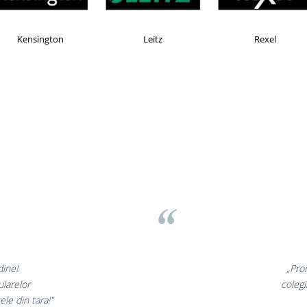
KOMAX
Esselte
Faber Castell
nunate,
„Ne bucu
ncantati,
ne declaram
!”
si