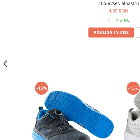
Camasi
10buc/set, albastru
Pantaloni
4,95 RON
Pantaloni cu pieptar
IN STOC
Hanorace
ADAUGA IN COS
Jachete
Impermeabile
Veste
Reflectorizante
Incaltaminte
Incaltaminte de lucru si protectie
Incaltaminte de oras si munte
-15%
-13%
Echipamente medicale
Manusi de protectie
Accesorii pentru protectia capului
Casti de protectie
Antifoane
Ochelari de protectie si viziere