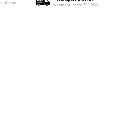
rin Unitate
la comenzi peste 399 RON