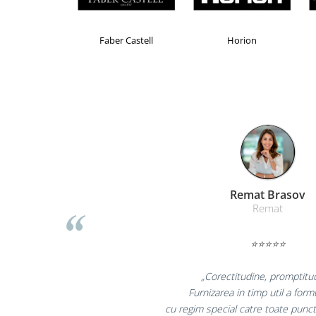
Table magnetice (whiteboard-uri)
Electronice si accesorii tech
Brand Product UP
Colorissimo
E
Gadgeturi mobile
Securitate digitala
Adaptoare de calatorie
Baterii si acumulatori
Cabluri si conectivitate
Incarcatoare wireless
Incarcatoare cu fir si auto
Liamed Brasov
Ceasuri smart - Smartwatch
Liamed
Baterii externe - Powerbanks
Accesorii localizare (FindMy)
⭐⭐⭐⭐⭐
Cartuse, tonere, consumabile PC
„Promotionalele sunt mi
Standuri PC si suporturi
colegii mei au fost foarte i
ergonomice
la fel si clientii nostri