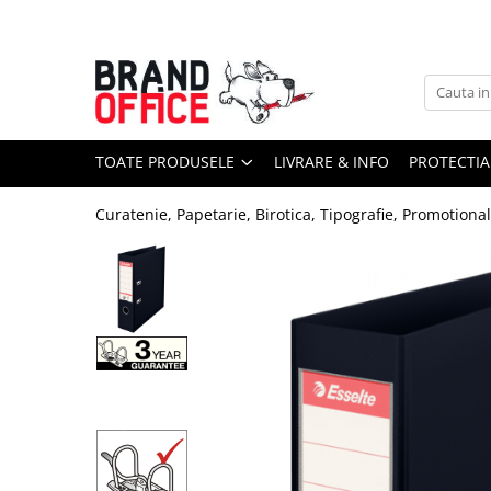
Toate Produsele
Unitate Protejata - PRODUCTIE
Hartie copiator si produse
TOATE PRODUSELE
LIVRARE & INFO
PROTECTIA
tipografice
Produse consumabile din hartie
Curatenie, Papetarie, Birotica, Tipografie, Promotiona
Detergenti si dezinfectanti
Formulare tipizate
Saci menajeri (Unitate Protejata)
Agende, calendare si organizatoare
Agende personalizabile
Organizatoare business
Birotica si papetarie
Hartie si articole din hartie