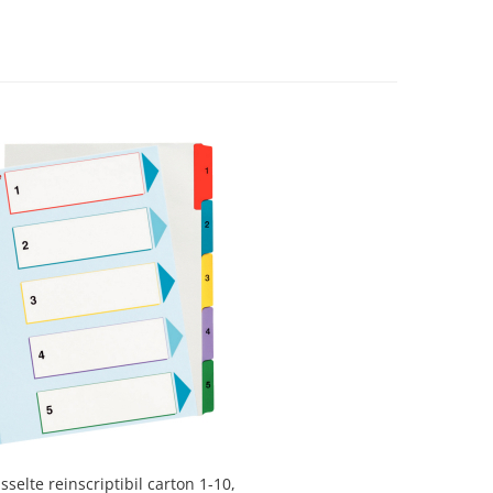
sselte reinscriptibil carton 1-10,