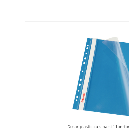
Articole pentru rufe, casa,
geamuri, mobila
Articole pentru birou, suprafete,
pardoseli
Intretinere si odorizante masina
Saci de gunoi
Accesorii pentru curatenie
Tipografie si stampile
Formulare tipizate
Caiete si blocnotesuri
personalizate
Stampile, tusiere si tus
Protectia muncii si Imbracaminte
Imbracaminte
Tricouri
Bluze & Pulovere
Dosar plastic cu sina si 11perfor