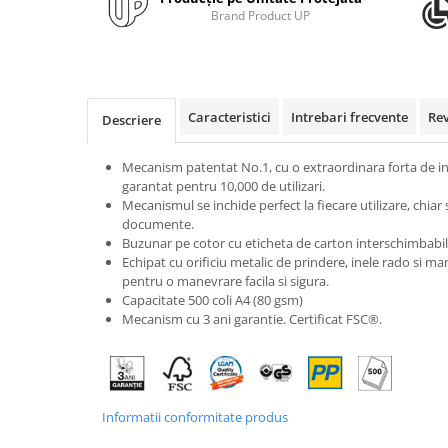
Rollere
Brand Product UP
Finelinere
Textmarkere
Markere diverse
Carioci si creioane colorate
Caracteristici
Intrebari frecvente
Re
Descriere
Rezerve instrumente scris
Tavite documente si suporturi
Mecanism patentat No.1, cu o extraordinara forta de inch
garantat pentru 10,000 de utilizari.
Ascutitori, radiere, agrafe
Mecanismul se inchide perfect la fiecare utilizare, chiar 
documente.
Foarfece pentru birou
Buzunar pe cotor cu eticheta de carton interschimbabil
Curatenie si igiena
Echipat cu orificiu metalic de prindere, inele rado si ma
pentru o manevrare facila si sigura.
Produse Antibacteriene
Capacitate 500 coli A4 (80 gsm)
Articole pentru baie
Mecanism cu 3 ani garantie. Certificat FSC®.
Articole pentru bucatarie
Maturi, mopuri si galeti
Hartie igienica, prosoape hartie si
Informatii conformitate produs
dispensere