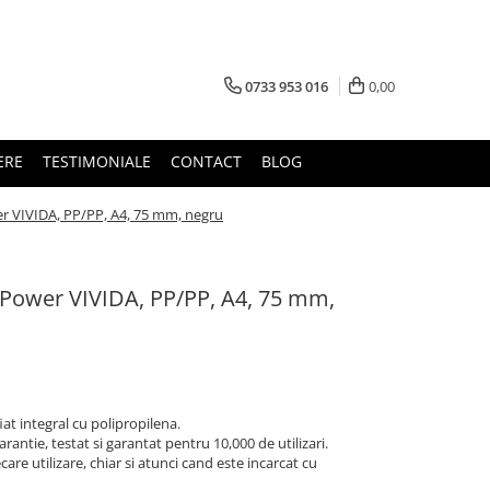
0733 953 016
0,00
ERE
TESTIMONIALE
CONTACT
BLOG
er VIVIDA, PP/PP, A4, 75 mm, negru
1 Power VIVIDA, PP/PP, A4, 75 mm,
fiat integral cu polipropilena.
antie, testat si garantat pentru 10,000 de utilizari.
are utilizare, chiar si atunci cand este incarcat cu