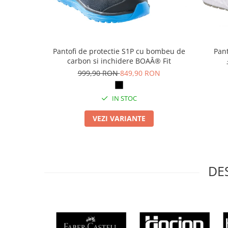
Masti de protectie respiratorie
Sepci, caciuli si esarfe
Pachete promotionale
Pantofi de protectie S1P cu bombeu de
Pant
Accesorii pentru protectia muncii
carbon si inchidere BOAÂ® Fit
Sosete de lucru
999,90 RON
849,90 RON
Branturi
Diverse accesorii
IN STOC
Articole de unica folosinta
VEZI VARIANTE
Copii - tricouri si hanorace
Comunicare si prezentare
Flipchart-uri
DE
Ecrane Interactive
Sisteme de afisare
Ecrane de proiectie
Accesorii prezentare