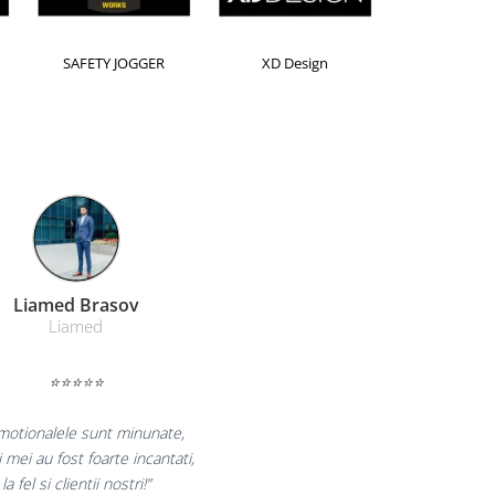
Horion
Kensington
Leitz
Farmacom Brasov
Farmacom
⭐⭐⭐⭐⭐
ram pentru reluarea colaborarii si
 multumiti pentru produsele plasate
 finalizate cu succes la timp."