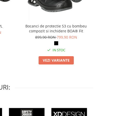
PL
Bocanci de protectie S3 cu bombeu
Pa
compozit si inchidere BOA® Fit
N
69
899,90 RON
799,90 RON
IN STOC
VEZI VARIANTE
RI: