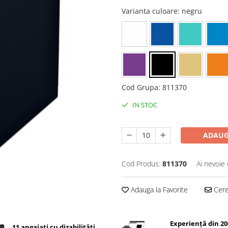
Varianta culoare
: negru
Cod Grupa
:
811370
IN STOC
ADAUG
Cod Produs:
811370
Ai nevoie 
Adauga la Favorite
Cere 
Experiență din 20
11 angajați cu dizabilități