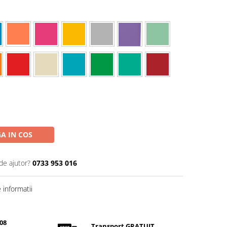
A IN COS
de ajutor?
0733 953 016
informatii
08
Transport GRATUIT