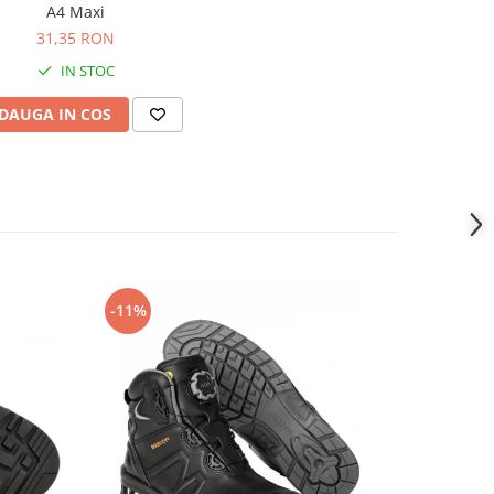
A4 Maxi
31,35 RON
IN STOC
DAUGA IN COS
-11%
-14%