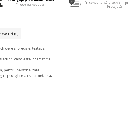
în consultanță și achiziții p
în echipa noastră
Protejată
view-uri
(0)
idere si precizie, testat si
si atunci cand este incarcat cu
a, pentru personalizare.
rgini protejate cu sina metalica,