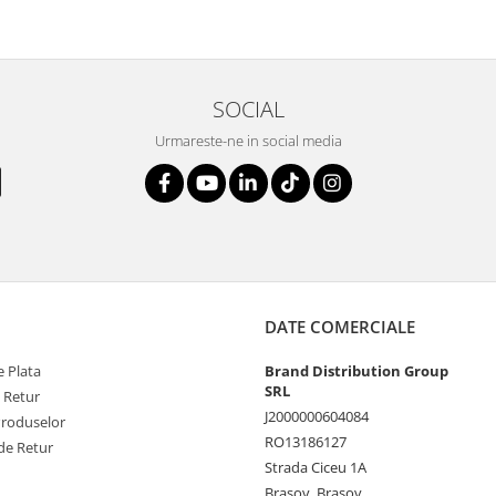
SOCIAL
Urmareste-ne in social media
DATE COMERCIALE
 Plata
Brand Distribution Group
SRL
e Retur
J2000000604084
Produselor
RO13186127
de Retur
Strada Ciceu 1A
Brasov, Brasov