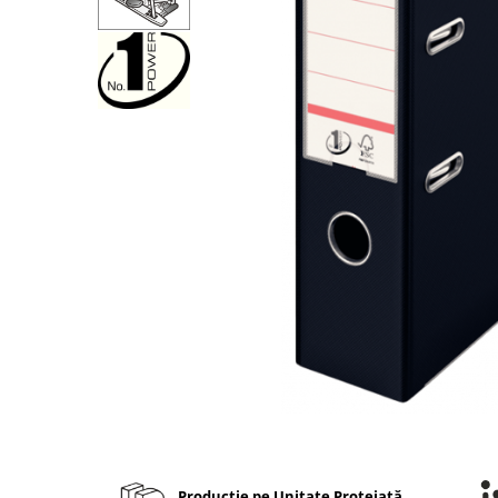
Bibliorafturi, caiete mecanice,
separatoare
Capsatoare, capse si perforatoare
Caiete si blocnotesuri
Dosare, folii protectie si mape
Accesorii diverse pentru birou
Etichetare si ambalare
Arhivare si depozitare
Instrumente de scris
Pixuri de plastic
Pixuri metalice
Pixuri cu gel
Stilouri
Seturi de scris Premium
Instrumente de scris eco
Creioane mecanice si grafit
Producție pe Unitate Protejată