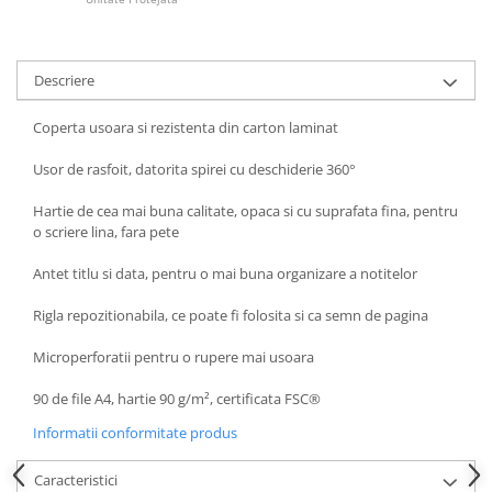
Articole pentru rufe, casa,
geamuri, mobila
Articole pentru birou, suprafete,
Descriere
pardoseli
Intretinere si odorizante masina
Coperta usoara si rezistenta din carton laminat
Saci de gunoi
Usor de rasfoit, datorita spirei cu deschiderie 360°
Accesorii pentru curatenie
Hartie de cea mai buna calitate, opaca si cu suprafata fina, pentru
Tipografie si stampile
o scriere lina, fara pete
Formulare tipizate
Antet titlu si data, pentru o mai buna organizare a notitelor
Caiete si blocnotesuri
personalizate
Rigla repozitionabila, ce poate fi folosita si ca semn de pagina
Stampile, tusiere si tus
Microperforatii pentru o rupere mai usoara
Protectia muncii si Imbracaminte
90 de file A4, hartie 90 g/m², certificata FSC®
Imbracaminte
Informatii conformitate produs
Tricouri
Bluze & Pulovere
Caracteristici