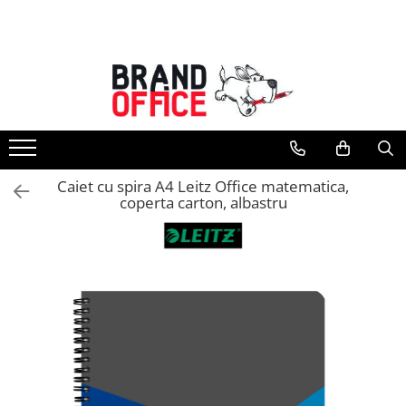
Toate Produsele
Unitate Protejata - PRODUCTIE
Hartie copiator si produse
tipografice
Produse consumabile din hartie
Caiet cu spira A4 Leitz Office matematica,
Detergenti si dezinfectanti
coperta carton, albastru
Formulare tipizate
Saci menajeri (Unitate Protejata)
Agende, calendare si organizatoare
Agende personalizabile
Organizatoare business
Birotica si papetarie
Hartie si articole din hartie