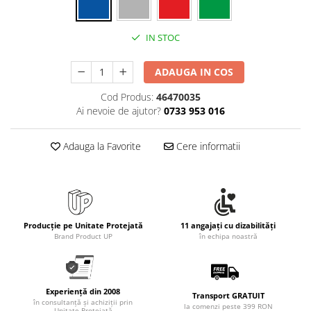
Rollere
Finelinere
IN STOC
Textmarkere
Markere diverse
ADAUGA IN COS
Carioci si creioane colorate
Rezerve instrumente scris
Cod Produs:
46470035
Ai nevoie de ajutor?
0733 953 016
Tavite documente si suporturi
Ascutitori, radiere, agrafe
Adauga la Favorite
Cere informatii
Foarfece pentru birou
Curatenie si igiena
Produse Antibacteriene
Articole pentru baie
Producție pe Unitate Protejată
11 angajați cu dizabilități
Brand Product UP
în echipa noastră
Articole pentru bucatarie
Maturi, mopuri si galeti
Hartie igienica, prosoape hartie si
Experiență din 2008
dispensere
Transport GRATUIT
în consultanță și achiziții prin
la comenzi peste 399 RON
Unitate Protejată