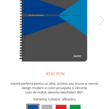
Bibliorafturi, caiete mecanice,
separatoare
Capsatoare, capse si perforatoare
Caiete si blocnotesuri
Dosare, folii protectie si mape
Accesorii diverse pentru birou
Etichetare si ambalare
Arhivare si depozitare
Instrumente de scris
Pixuri de plastic
Pixuri metalice
40,66 RON
Pixuri cu gel
Solutia perfecta pentru uz zilnic, la birou sau oriune ai nevoie.
Stilouri
Design modern si culori proaspete si vibrante.
Seturi de scris Premium
Usor de rasfoit, datorita deschiderii 360°.
Instrumente de scris eco
Varianta culoare
: albastru
Creioane mecanice si grafit