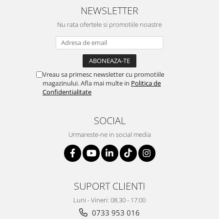
Suporturi si huse telefoane &
NEWSLETTER
tablete
Nu rata ofertele si promotiile noastre
Periferice PC si accesorii
Ergnonomice
Audio
Boxe portabile
Vreau sa primesc newsletter cu promotiile
Casti
magazinului. Afla mai multe in
Politica de
Confidentialitate
Tehnica si mobilier pentru birou
Laminatoare
SOCIAL
Folii laminare
Urmareste-ne in social media
Accesorii mobilier
Ghilotine și Trimmere
Calculatoare de birou
Distrugatoare documente
SUPORT CLIENTI
Cosuri de gunoi pentru birou
Luni - Vineri: 08.30 - 17:00
Scaune, birouri si produse
0733 953 016