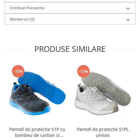
Camasi
Intrebari frecvente
Pantaloni
Pantaloni cu pieptar
Review-uri
(0)
Hanorace
Jachete
Impermeabile
PRODUSE SIMILARE
Veste
Reflectorizante
Incaltaminte
-15%
-13%
Incaltaminte de lucru si protectie
Incaltaminte de oras si munte
Echipamente medicale
Manusi de protectie
Accesorii pentru protectia capului
Casti de protectie
Pantofi de protectie S1P cu
Pantofi de protectie S1PL
Antifoane
bombeu de carbon si
unisex
Ochelari de protectie si viziere