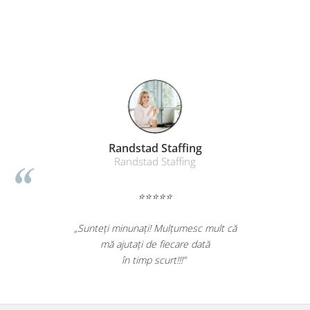
Table magnetice (whiteboard-uri)
Electronice si accesorii tech
Gadgeturi mobile
Securitate digitala
Adaptoare de calatorie
Baterii si acumulatori
Cabluri si conectivitate
Randstad Staffing
Incarcatoare wireless
Randstad Staffing
Incarcatoare cu fir si auto
Ceasuri smart - Smartwatch
⭐⭐⭐⭐⭐
Baterii externe - Powerbanks
„Sunteți minunați! Mulțumesc mult că
Accesorii localizare (FindMy)
mă ajutați de fiecare dată
Cartuse, tonere, consumabile PC
în timp scurt!!!”
Standuri PC si suporturi
ergonomice