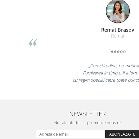
Masti de protectie respiratorie
Sepci, caciuli si esarfe
Pachete promotionale
Liamed B
Accesorii pentru protectia muncii
Liame
Sosete de lucru
Branturi
⭐⭐⭐⭐
Diverse accesorii
Articole de unica folosinta
„Promotionalele s
colegii mei au fost f
Copii - tricouri si hanorace
la fel si clienti
Comunicare si prezentare
Flipchart-uri
Ecrane Interactive
Sisteme de afisare
NEWSLETTER
Ecrane de proiectie
Nu rata ofertele si promotiile noastre
Accesorii prezentare