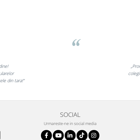
rasov
d
⭐
unt minunate,
„N
oarte incantati,
ne d
i nostri!”
SOCIAL
Urmareste-ne in social media