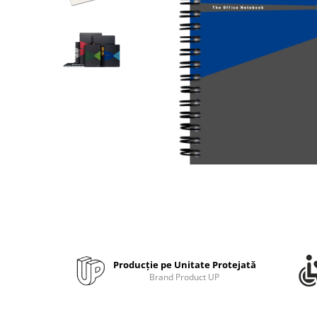
Bibliorafturi, caiete mecanice,
separatoare
Capsatoare, capse si perforatoare
Caiete si blocnotesuri
Dosare, folii protectie si mape
Accesorii diverse pentru birou
Etichetare si ambalare
Arhivare si depozitare
Instrumente de scris
Pixuri de plastic
Pixuri metalice
Pixuri cu gel
Stilouri
Producție pe Unitate Protejată
Seturi de scris Premium
Brand Product UP
Instrumente de scris eco
Creioane mecanice si grafit