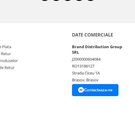
DATE COMERCIALE
 Plata
Brand Distribution Group
SRL
e Retur
J2000000604084
Produselor
RO13186127
de Retur
Strada Ciceu 1A
Brasov, Brasov
Contacteaza-ne