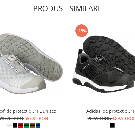
PRODUSE SIMILARE
-13%
ofi de protectie S1PL unisex
Adidasi de protectie S1
789,90 RON
689,90 RON
789,90 RON
689,90 RO