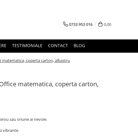
0733 953 016
0,00
ERE
TESTIMONIALE
CONTACT
BLOG
ice matematica, coperta carton, albastru
z Office matematica, coperta carton,
 birou sau oriune ai nevoie.
i vibrante.