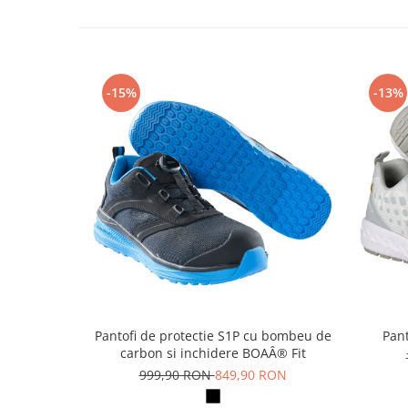
Articole pentru rufe, casa,
geamuri, mobila
Articole pentru birou, suprafete,
pardoseli
-15%
-13%
Intretinere si odorizante masina
Saci de gunoi
Accesorii pentru curatenie
Tipografie si stampile
Formulare tipizate
Caiete si blocnotesuri
personalizate
Stampile, tusiere si tus
Protectia muncii si Imbracaminte
Pantofi de protectie S1P cu bombeu de
Pant
Imbracaminte
carbon si inchidere BOAÂ® Fit
Tricouri
999,90 RON
849,90 RON
Bluze & Pulovere