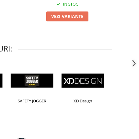
IN STOC
VEZI VARIANTE
RI:
rion
Kensington
Leitz