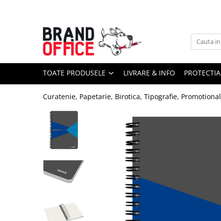
Toate Produsele
Unitate Protejata - PRODUCTIE
Hartie copiator si produse
TOATE PRODUSELE
LIVRARE & INFO
PROTECTIA
tipografice
Produse consumabile din hartie
Curatenie, Papetarie, Birotica, Tipografie, Promotiona
Detergenti si dezinfectanti
Formulare tipizate
Saci menajeri (Unitate Protejata)
Agende, calendare si organizatoare
Agende personalizabile
Organizatoare business
Birotica si papetarie
Hartie si articole din hartie