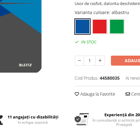
Usor de rasfoit, datorita deschiderii
Varianta culoare
: albastru
IN STOC
ADAUG
Cod Produs:
44580035
Ai nevo
Adauga la Favorite
Cere 
Experiență din 20
11 angajați cu dizabilități
în consultanță și achiziții p
în echipa noastră
Protejată