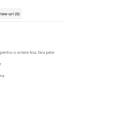
view-uri
(0)
pentru o scriere lina, fara pete
r
ina