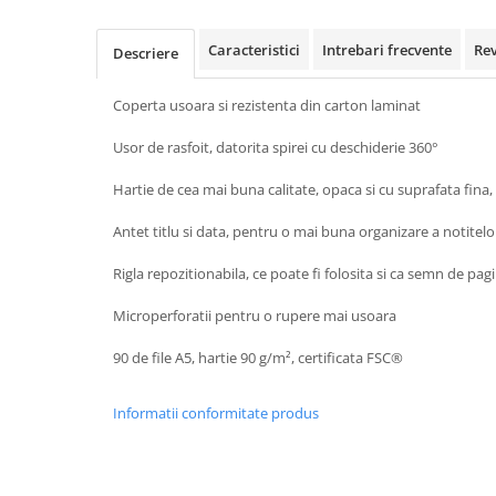
Rollere
Finelinere
Caracteristici
Intrebari frecvente
Re
Descriere
Textmarkere
Markere diverse
Coperta usoara si rezistenta din carton laminat
Carioci si creioane colorate
Usor de rasfoit, datorita spirei cu deschiderie 360°
Rezerve instrumente scris
Tavite documente si suporturi
Hartie de cea mai buna calitate, opaca si cu suprafata fina, 
Ascutitori, radiere, agrafe
Antet titlu si data, pentru o mai buna organizare a notitelo
Foarfece pentru birou
Rigla repozitionabila, ce poate fi folosita si ca semn de pag
Curatenie si igiena
Produse Antibacteriene
Microperforatii pentru o rupere mai usoara
Articole pentru baie
90 de file A5, hartie 90 g/m², certificata FSC®
Articole pentru bucatarie
Informatii conformitate produs
Maturi, mopuri si galeti
Hartie igienica, prosoape hartie si
dispensere