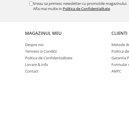
Table magnetice (whiteboard-uri)
Vreau sa primesc newsletter cu promotiile magazinului.
Afla mai multe in
Politica de Confidentialitate
Electronice si accesorii tech
Gadgeturi mobile
Securitate digitala
MAGAZINUL MEU
CLIENTI
Adaptoare de calatorie
Baterii si acumulatori
Despre noi
Metode de
Termeni si Conditii
Politica d
Cabluri si conectivitate
Politica de Confidentialitate
Garantia 
Incarcatoare wireless
Livrare & Info
Formular 
Contact
ANPC
Incarcatoare cu fir si auto
Ceasuri smart - Smartwatch
Baterii externe - Powerbanks
Accesorii localizare (FindMy)
Cartuse, tonere, consumabile PC
Standuri PC si suporturi
ergonomice