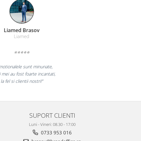
Farmacom Brasov
Farmacom
⭐⭐⭐⭐⭐
e bucuram pentru reluarea colaborarii si
eclaram multumiti pentru produsele plasate
si finalizate cu succes la timp."
SUPORT CLIENTI
Luni - Vineri: 08.30 - 17:00
0733 953 016