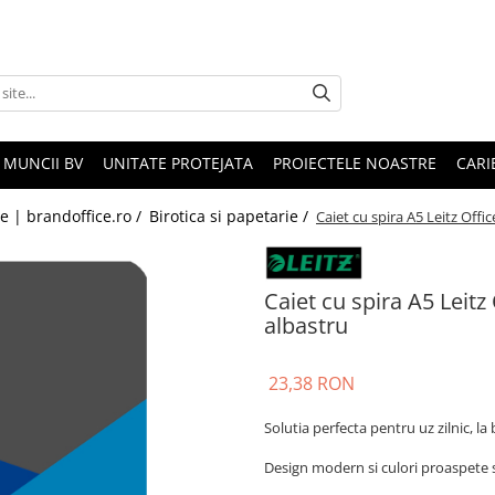
 MUNCII BV
UNITATE PROTEJATA
PROIECTELE NOASTRE
CARI
le | brandoffice.ro /
Birotica si papetarie /
Caiet cu spira A5 Leitz Off
Caiet cu spira A5 Leit
albastru
23,38 RON
Solutia perfecta pentru uz zilnic, la
Design modern si culori proaspete s