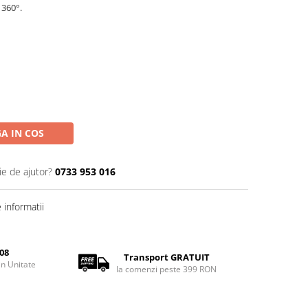
 360°.
A IN COS
ie de ajutor?
0733 953 016
informatii
08
Transport GRATUIT
rin Unitate
la comenzi peste 399 RON