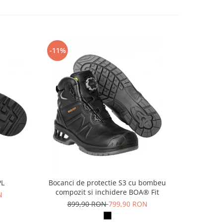
-11%
-14%
PL
Bocanci de protectie S3 cu bombeu
Pa
compozit si inchidere BOA® Fit
N
69
899,90 RON
799,90 RON