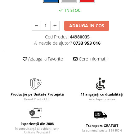
IN STOC
ADAUGA IN COS
Cod Produs:
44980035
Ai nevoie de ajutor?
0733 953 016
Adauga la Favorite
Cere informatii
Producție pe Unitate Protejată
11 angajați cu dizabilități
Brand Product UP
în echipa noastră
Experiență din 2008
Transport GRATUIT
în consultanță și achiziții prin
la comenzi peste 399 RON
Unitate Protejată