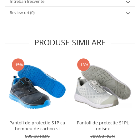
Intrebari frecvente
Review-uri
(0)
PRODUSE SIMILARE
-15%
-13%
Pantofi de protectie S1P cu
Pantofi de protectie S1PL
bombeu de carbon si
unisex
inchidere BOAÂ® Fit
999,90 RON
789,90 RON