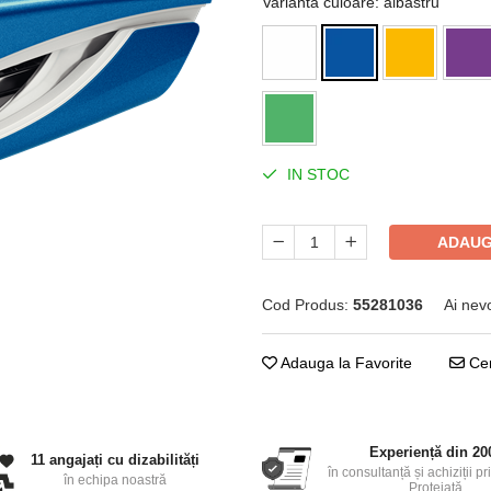
Varianta culoare
: albastru
IN STOC
ADAUG
Cod Produs:
55281036
Ai nev
Adauga la Favorite
Cer
Experiență din 20
11 angajați cu dizabilități
în consultanță și achiziții pr
în echipa noastră
Protejată