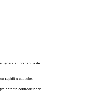
e ușoară atunci când este
rea rapidă a capselor.
te datorită controalelor de