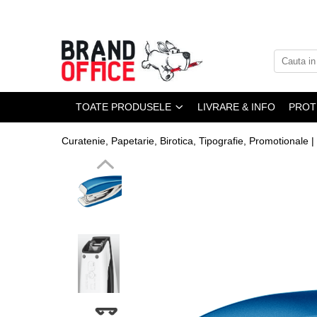
Toate Produsele
Unitate Protejata - PRODUCTIE
Hartie copiator si produse
TOATE PRODUSELE
LIVRARE & INFO
PROT
tipografice
Produse consumabile din hartie
Curatenie, Papetarie, Birotica, Tipografie, Promotionale |
Detergenti si dezinfectanti
Formulare tipizate
Saci menajeri (Unitate Protejata)
Agende, calendare si organizatoare
Agende personalizabile
Organizatoare business
Birotica si papetarie
Hartie si articole din hartie