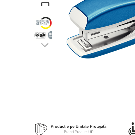
Bibliorafturi, caiete mecanice,
separatoare
Capsatoare, capse si
perforatoare
Caiete si blocnotesuri
Dosare, folii protectie si mape
Accesorii diverse pentru birou
Etichetare si ambalare
Arhivare si depozitare
Instrumente de scris
Pixuri de plastic
Pixuri metalice
Pixuri cu gel
Producție pe Unitate Protejată
Stilouri
Brand Product UP