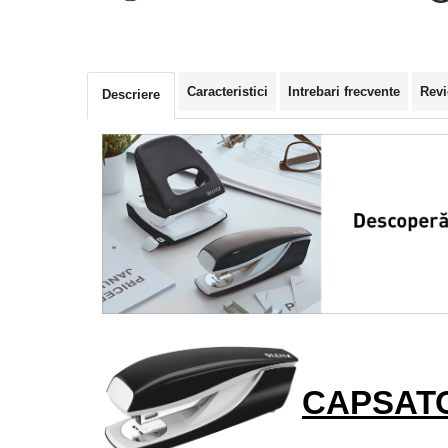
Seturi de scris Premium
Instrumente de scris eco
Creioane mecanice si grafit
Rollere
Caracteristici
Intrebari frecvente
Revi
Descriere
Finelinere
Textmarkere
Markere diverse
Carioci si creioane colorate
Rezerve instrumente scris
Tavite documente si suporturi
Ascutitori, radiere, agrafe
Foarfece pentru birou
Curatenie si igiena
Produse Antibacteriene
CAPSAT
Articole pentru baie