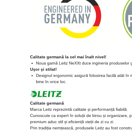
Copii - tricouri si hanorace
Comunicare si prezentare
Flipchart-uri
Ecrane Interactive
Sisteme de afisare
Ecrane de proiectie
Calitate germană la cel mai înalt nivel!
Noua gamă Leitz NeXXt duce ingineria produselor g
Accesorii prezentare
Ușor și stilat!
Designul ergonomic asigură folosirea facilă atât în 
Table magnetice (whiteboard-
bine în orice loc.
uri)
Electronice si accesorii tech
Gadgeturi mobile
Calitate germană
Marca Leitz reprezintă calitate și performanță fiabilă.
Securitate digitala
Cunoscute ca expert în soluții de birou și organizare, p
Adaptoare de calatorie
premium aduc stil și eficiență vieții de zi cu zi.
Prin tradiția nemțească, produsele Leitz au fost constru
Baterii si acumulatori