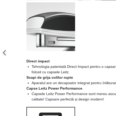
Protectia muncii si Imbracaminte
Imbracaminte
Tricouri
Bluze & Pulovere
Camasi
Pantaloni
Pantaloni cu pieptar
Hanorace
Direct impact
Tehnologia patentată Direct Impact pentru o capsar
Jachete
folosit cu capsele Leitz.
Impermeabile
Scapi de grija colilor rupte
Veste
Aparatul are un decapsator integrat pentru înlătura
Capse Leitz Power Performance
Reflectorizante
Capsele Leitz Power Performance sunt mereu ascuți
Incaltaminte
calitate! Capsare perfectă și design modern!
Incaltaminte de lucru si protectie
Incaltaminte de oras si munte