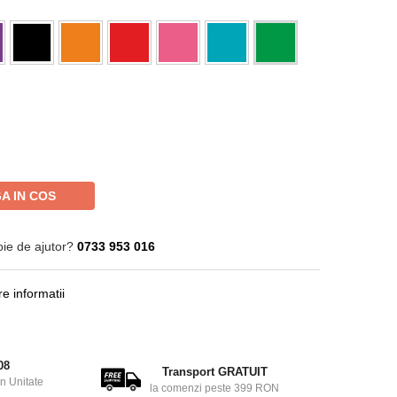
A IN COS
oie de ajutor?
0733 953 016
e informatii
08
Transport GRATUIT
in Unitate
la comenzi peste 399 RON