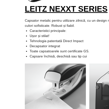
Articole pentru bucatarie
LEITZ NEXXT SERIES
Maturi, mopuri si galeti
Hartie igienica, prosoape hartie
Capsator metalic pentru utilizare zilnică, cu un desig
si dispensere
culori sofisticate. Robust și fiabil.
Articole pentru rufe, casa,
Caracteristici principale:
geamuri, mobila
Ușor și stilat!
Tehnologia patentată Direct Impact
Articole pentru birou, suprafete,
Decapsator integrat
pardoseli
Toate capsatoarele sunt certificate GS.
Capsare închisă, deschisă sau tip cui
Intretinere si odorizante masina
Saci de gunoi
Accesorii pentru curatenie
Tipografie si stampile
Formulare tipizate
Caiete si blocnotesuri
personalizate
Stampile, tusiere si tus