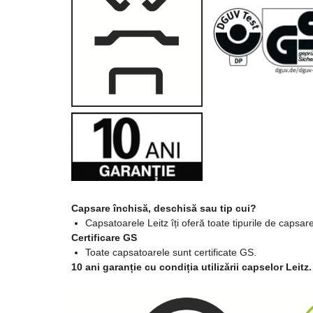
Echipamente medicale
Manusi de protectie
Accesorii pentru protectia
capului
Casti de protectie
Antifoane
Ochelari de protectie si viziere
Masti de protectie respiratorie
Sepci, caciuli si esarfe
Pachete promotionale
Capsare închisă, deschisă sau tip cui?
Accesorii pentru protectia
Capsatoarele Leitz îți oferă toate tipurile de capsare,
muncii
Certificare GS
Toate capsatoarele sunt certificate GS.
Sosete de lucru
10 ani garanție cu condiția utilizării capselor Leitz.
Branturi
Diverse accesorii
Articole de unica folosinta