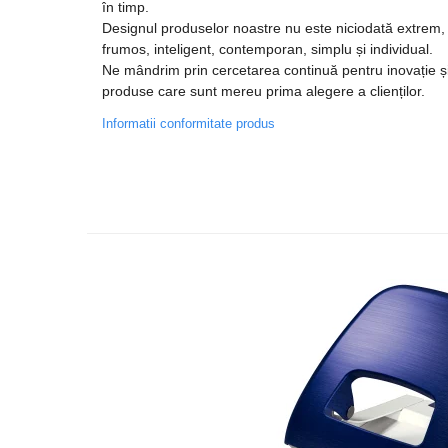
în timp.
Cabluri si conectivitate
Designul produselor noastre nu este niciodată extrem, 
frumos, inteligent, contemporan, simplu și individual.
Incarcatoare wireless
Ne mândrim prin cercetarea continuă pentru inovație și 
Incarcatoare cu fir si auto
produse care sunt mereu prima alegere a clienților.
Ceasuri smart - Smartwatch
Informatii conformitate produs
Baterii externe - Powerbanks
Accesorii localizare (FindMy)
Cartuse, tonere, consumabile
PC
Standuri PC si suporturi
ergonomice
Suporturi si huse telefoane &
tablete
Periferice PC si accesorii
Ergnonomice
Audio