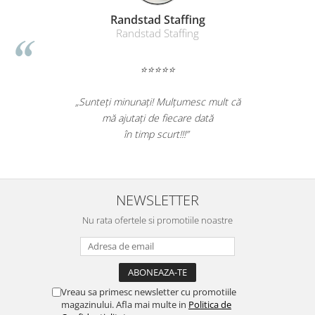
Table magnetice (whiteboard-uri)
Randstad Staffing
Electronice si accesorii tech
Randstad Staffing
Gadgeturi mobile
Securitate digitala
⭐⭐⭐⭐⭐
Adaptoare de calatorie
„Sunteți minunați! Mulțumesc mult că
Baterii si acumulatori
mă ajutați de fiecare dată
Cabluri si conectivitate
în timp scurt!!!”
Incarcatoare wireless
Incarcatoare cu fir si auto
NEWSLETTER
Ceasuri smart - Smartwatch
Baterii externe - Powerbanks
Nu rata ofertele si promotiile noastre
Accesorii localizare (FindMy)
Cartuse, tonere, consumabile PC
Standuri PC si suporturi
Vreau sa primesc newsletter cu promotiile
ergonomice
magazinului. Afla mai multe in
Politica de