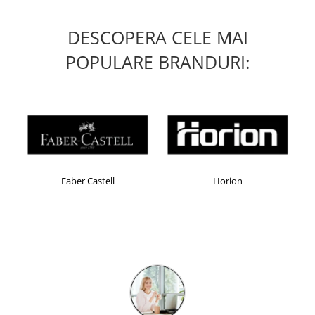
Masti de protectie respiratorie
Sepci, caciuli si esarfe
DESCOPERA CELE MAI
Pachete promotionale
POPULARE BRANDURI:
Accesorii pentru protectia muncii
Sosete de lucru
Branturi
Diverse accesorii
Articole de unica folosinta
Copii - tricouri si hanorace
Faber Castell
Horion
Comunicare si prezentare
Flipchart-uri
Ecrane Interactive
Sisteme de afisare
Ecrane de proiectie
Accesorii prezentare