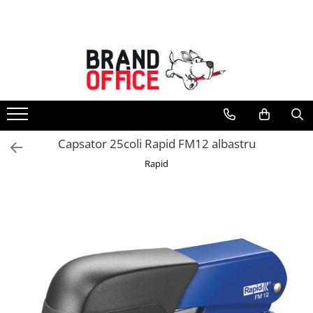
Toate Produsele
Unitate Protejata - PRODUCTIE
Hartie copiator si produse
tipografice
Produse consumabile din hartie
Capsator 25coli Rapid FM12 albastru
Detergenti si dezinfectanti
Rapid
Formulare tipizate
Saci menajeri (Unitate Protejata)
Agende, calendare si organizatoare
Agende personalizabile
Organizatoare business
Birotica si papetarie
Hartie si articole din hartie