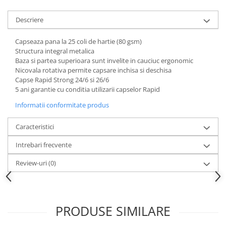
Articole pentru rufe, casa,
geamuri, mobila
Descriere
Articole pentru birou, suprafete,
pardoseli
Capseaza pana la 25 coli de hartie (80 gsm)
Structura integral metalica
Intretinere si odorizante masina
Baza si partea superioara sunt invelite in cauciuc ergonomic
Nicovala rotativa permite capsare inchisa si deschisa
Saci de gunoi
Capse Rapid Strong 24/6 si 26/6
Accesorii pentru curatenie
5 ani garantie cu conditia utilizarii capselor Rapid
Tipografie si stampile
Informatii conformitate produs
Formulare tipizate
Caracteristici
Caiete si blocnotesuri
personalizate
Intrebari frecvente
Stampile, tusiere si tus
Review-uri
(0)
Protectia muncii si Imbracaminte
Imbracaminte
Tricouri
PRODUSE SIMILARE
Bluze & Pulovere