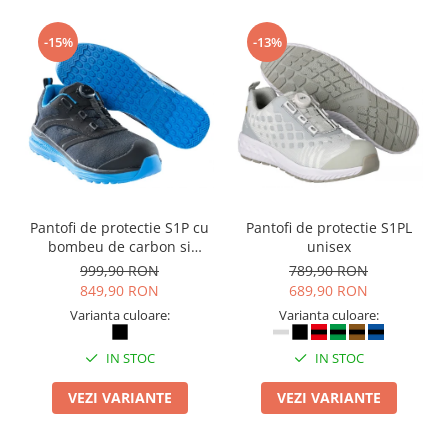
Camasi
Pantaloni
-15%
-13%
Pantaloni cu pieptar
Hanorace
Jachete
Impermeabile
Veste
Reflectorizante
Incaltaminte
Pantofi de protectie S1P cu
Pantofi de protectie S1PL
Incaltaminte de lucru si protectie
bombeu de carbon si
unisex
inchidere BOAÂ® Fit
Incaltaminte de oras si munte
999,90 RON
789,90 RON
849,90 RON
689,90 RON
Echipamente medicale
Varianta culoare:
Varianta culoare:
Manusi de protectie
Accesorii pentru protectia capului
IN STOC
IN STOC
Casti de protectie
VEZI VARIANTE
VEZI VARIANTE
Antifoane
Ochelari de protectie si viziere