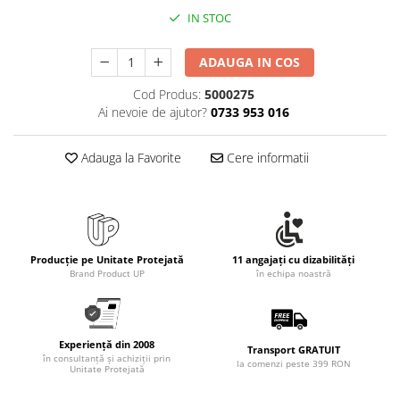
Rollere
IN STOC
Finelinere
Textmarkere
ADAUGA IN COS
Markere diverse
Cod Produs:
5000275
Carioci si creioane colorate
Ai nevoie de ajutor?
0733 953 016
Rezerve instrumente scris
Tavite documente si suporturi
Adauga la Favorite
Cere informatii
Ascutitori, radiere, agrafe
Foarfece pentru birou
Curatenie si igiena
Produse Antibacteriene
Producție pe Unitate Protejată
11 angajați cu dizabilități
Brand Product UP
în echipa noastră
Articole pentru baie
Articole pentru bucatarie
Maturi, mopuri si galeti
Experiență din 2008
Transport GRATUIT
în consultanță și achiziții prin
Hartie igienica, prosoape hartie si
la comenzi peste 399 RON
Unitate Protejată
dispensere