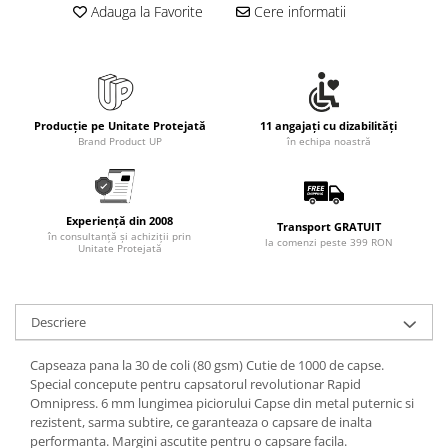
Adauga la Favorite
Cere informatii
Producție pe Unitate Protejată
11 angajați cu dizabilități
Brand Product UP
în echipa noastră
Experiență din 2008
Transport GRATUIT
în consultanță și achiziții prin
la comenzi peste 399 RON
Unitate Protejată
Descriere
Capseaza pana la 30 de coli (80 gsm) Cutie de 1000 de capse.
Special concepute pentru capsatorul revolutionar Rapid
Omnipress. 6 mm lungimea piciorului Capse din metal puternic si
rezistent, sarma subtire, ce garanteaza o capsare de inalta
performanta. Margini ascutite pentru o capsare facila.