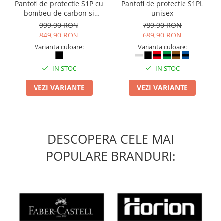
Pantofi de protectie S1P cu
Pantofi de protectie S1PL
bombeu de carbon si
unisex
inchidere BOAÂ® Fit
999,90 RON
789,90 RON
849,90 RON
689,90 RON
Varianta culoare:
Varianta culoare:
IN STOC
IN STOC
VEZI VARIANTE
VEZI VARIANTE
DESCOPERA CELE MAI
POPULARE BRANDURI: