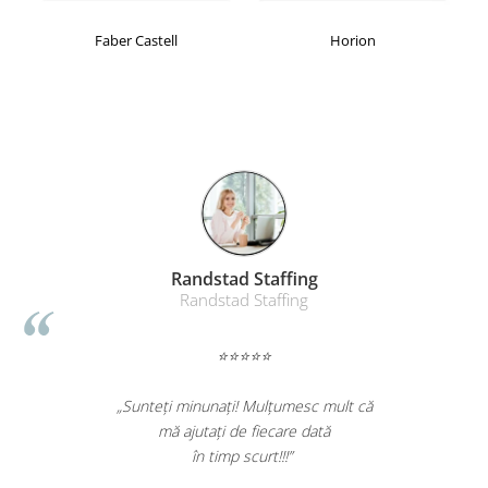
Faber Castell
Horion
Randstad Staffing
Randstad Staffing
⭐⭐⭐⭐⭐
„Sunteți minunați! Mulțumesc mult că
mă ajutați de fiecare dată
în timp scurt!!!”