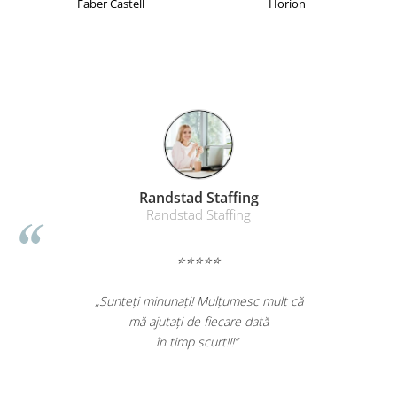
Faber Castell
Horion
Randstad Staffing
Randstad Staffing
⭐⭐⭐⭐⭐
„Sunteți minunați! Mulțumesc mult că
mă ajutați de fiecare dată
în timp scurt!!!”