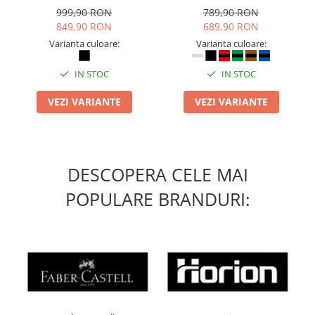
inchidere BOAÂ® Fit
999,90 RON
789,90 RON
849,90 RON
689,90 RON
Varianta culoare:
Varianta culoare:
IN STOC
IN STOC
VEZI VARIANTE
VEZI VARIANTE
DESCOPERA CELE MAI
POPULARE BRANDURI: