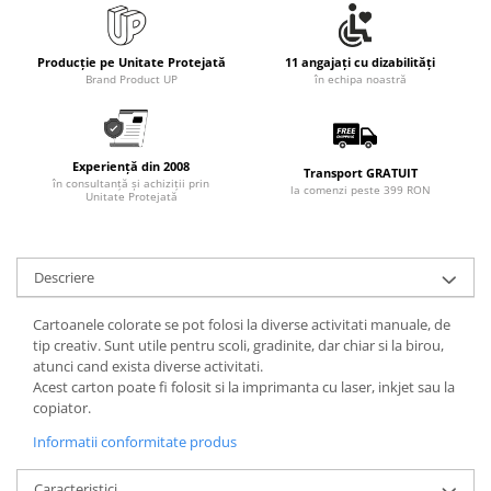
Producție pe Unitate Protejată
11 angajați cu dizabilități
Brand Product UP
în echipa noastră
Experiență din 2008
Transport GRATUIT
în consultanță și achiziții prin
la comenzi peste 399 RON
Unitate Protejată
Descriere
Cartoanele colorate se pot folosi la diverse activitati manuale, de
tip creativ. Sunt utile pentru scoli, gradinite, dar chiar si la birou,
atunci cand exista diverse activitati.
Acest carton poate fi folosit si la imprimanta cu laser, inkjet sau la
copiator.
Informatii conformitate produs
Caracteristici