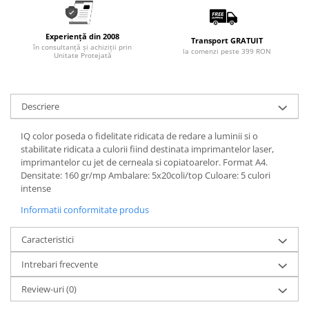
Experiență din 2008
Transport GRATUIT
în consultanță și achiziții prin
la comenzi peste 399 RON
Unitate Protejată
Descriere
IQ color poseda o fidelitate ridicata de redare a luminii si o
stabilitate ridicata a culorii fiind destinata imprimantelor laser,
imprimantelor cu jet de cerneala si copiatoarelor. Format A4.
Densitate: 160 gr/mp Ambalare: 5x20coli/top Culoare: 5 culori
intense
Informatii conformitate produs
Caracteristici
Intrebari frecvente
Review-uri
(0)