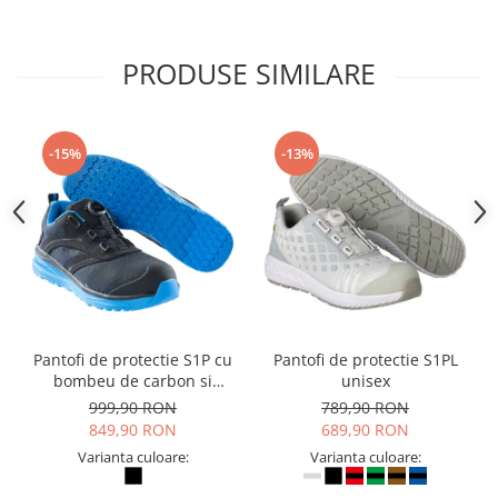
PRODUSE SIMILARE
-15%
-13%
Pantofi de protectie S1P cu
Pantofi de protectie S1PL
bombeu de carbon si
unisex
inchidere BOAÂ® Fit
999,90 RON
789,90 RON
849,90 RON
689,90 RON
Varianta culoare:
Varianta culoare: