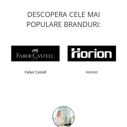
Camasi
Pantaloni
DESCOPERA CELE MAI
Pantaloni cu pieptar
POPULARE BRANDURI:
Hanorace
Jachete
Impermeabile
Veste
Reflectorizante
Incaltaminte
Incaltaminte de lucru si protectie
Faber Castell
Horion
Incaltaminte de oras si munte
Echipamente medicale
Manusi de protectie
Accesorii pentru protectia capului
Casti de protectie
Antifoane
Ochelari de protectie si viziere