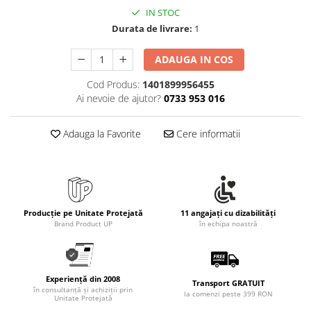
Bibliorafturi, caiete mecanice,
IN STOC
separatoare
Durata de livrare:
1
Capsatoare, capse si perforatoare
ADAUGA IN COS
Caiete si blocnotesuri
Dosare, folii protectie si mape
Cod Produs:
1401899956455
Ai nevoie de ajutor?
0733 953 016
Accesorii diverse pentru birou
Etichetare si ambalare
Adauga la Favorite
Cere informatii
Arhivare si depozitare
Instrumente de scris
Pixuri de plastic
Pixuri metalice
Producție pe Unitate Protejată
11 angajați cu dizabilități
Brand Product UP
în echipa noastră
Pixuri cu gel
Stilouri
Seturi de scris Premium
Instrumente de scris eco
Experiență din 2008
Transport GRATUIT
în consultanță și achiziții prin
la comenzi peste 399 RON
Creioane mecanice si grafit
Unitate Protejată