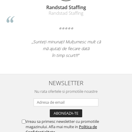
Masti de protectie respiratorie
Randstad Staffing
Randstad Staffing
Sepci, caciuli si esarfe
Pachete promotionale
⭐⭐⭐⭐⭐
Accesorii pentru protectia muncii
Sosete de lucru
„Sunteți minunați! Mulțumesc mult că
Branturi
mă ajutați de fiecare dată
Diverse accesorii
în timp scurt!!!”
Articole de unica folosinta
Copii - tricouri si hanorace
Comunicare si prezentare
NEWSLETTER
Flipchart-uri
Nu rata ofertele si promotiile noastre
Ecrane Interactive
Sisteme de afisare
Ecrane de proiectie
Vreau sa primesc newsletter cu promotiile
Accesorii prezentare
magazinului. Afla mai multe in
Politica de
Confidentialitate