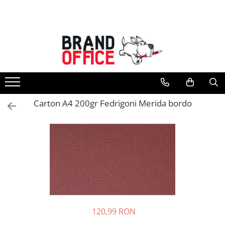
Toate Produsele
Unitate Protejata - PRODUCTIE
Hartie copiator si produse
tipografice
Produse consumabile din hartie
Carton A4 200gr Fedrigoni Merida bordo
Detergenti si dezinfectanti
Formulare tipizate
Saci menajeri (Unitate Protejata)
Agende, calendare si organizatoare
Agende personalizabile
Organizatoare business
Birotica si papetarie
120,99 RON
Hartie si articole din hartie