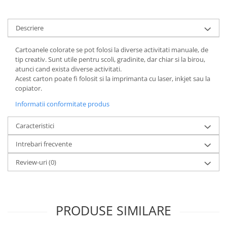
Rollere
Finelinere
Descriere
Textmarkere
Markere diverse
Cartoanele colorate se pot folosi la diverse activitati manuale, de
Carioci si creioane colorate
tip creativ. Sunt utile pentru scoli, gradinite, dar chiar si la birou,
atunci cand exista diverse activitati.
Rezerve instrumente scris
Acest carton poate fi folosit si la imprimanta cu laser, inkjet sau la
Tavite documente si suporturi
copiator.
Ascutitori, radiere, agrafe
Informatii conformitate produs
Foarfece pentru birou
Caracteristici
Curatenie si igiena
Produse Antibacteriene
Intrebari frecvente
Articole pentru baie
Review-uri
(0)
Articole pentru bucatarie
Maturi, mopuri si galeti
Hartie igienica, prosoape hartie si
PRODUSE SIMILARE
dispensere