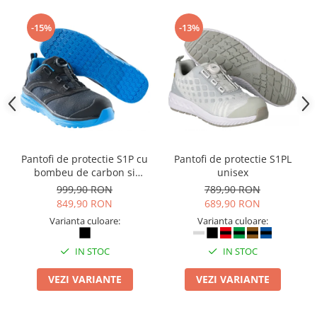
Articole pentru rufe, casa,
geamuri, mobila
-15%
-13%
Articole pentru birou, suprafete,
pardoseli
Intretinere si odorizante masina
Saci de gunoi
Accesorii pentru curatenie
Tipografie si stampile
Pantofi de protectie S1P cu
Pantofi de protectie S1PL
Formulare tipizate
bombeu de carbon si
unisex
Caiete si blocnotesuri
inchidere BOAÂ® Fit
999,90 RON
789,90 RON
personalizate
849,90 RON
689,90 RON
Stampile, tusiere si tus
Varianta culoare:
Varianta culoare:
Protectia muncii si Imbracaminte
IN STOC
IN STOC
Imbracaminte
VEZI VARIANTE
VEZI VARIANTE
Tricouri
Bluze & Pulovere