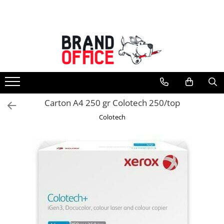
Toate Produsele
Unitate Protejata - PRODUCTIE
Hartie copiator si produse
tipografice
Produse consumabile din hartie
Carton A4 250 gr Colotech 250/top
Detergenti si dezinfectanti
Colotech
Formulare tipizate
Saci menajeri (Unitate Protejata)
Agende, calendare si organizatoare
Agende personalizabile
Organizatoare business
Birotica si papetarie
Hartie si articole din hartie