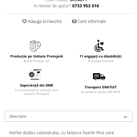
Rollere
Ai nevoie de ajutor?
0733 953 016
Finelinere
Textmarkere
Adauga la Favorite
Cere informatii
Markere diverse
Carioci si creioane colorate
Rezerve instrumente scris
Tavite documente si suporturi
Producție pe Unitate Protejată
11 angajați cu dizabilități
Ascutitori, radiere, agrafe
Brand Product UP
în echipa noastră
Foarfece pentru birou
Curatenie si igiena
Experiență din 2008
Produse Antibacteriene
Transport GRATUIT
în consultanță și achiziții prin
la comenzi peste 399 RON
Unitate Protejată
Articole pentru baie
Articole pentru bucatarie
Maturi, mopuri si galeti
Descriere
Hartie igienica, prosoape hartie si
dispensere
Hartie dublu calandrata, cu textura foarte fina care