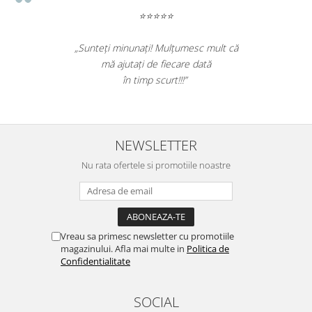
Table magnetice (whiteboard-uri)
⭐⭐⭐⭐⭐
Electronice si accesorii tech
Gadgeturi mobile
„Sunteți minunați! Mulțumesc mult că
mă ajutați de fiecare dată
Securitate digitala
în timp scurt!!!”
Adaptoare de calatorie
Baterii si acumulatori
Cabluri si conectivitate
NEWSLETTER
Incarcatoare wireless
Nu rata ofertele si promotiile noastre
Incarcatoare cu fir si auto
Ceasuri smart - Smartwatch
Baterii externe - Powerbanks
Vreau sa primesc newsletter cu promotiile
Accesorii localizare (FindMy)
magazinului. Afla mai multe in
Politica de
Cartuse, tonere, consumabile PC
Confidentialitate
Standuri PC si suporturi
ergonomice
SOCIAL