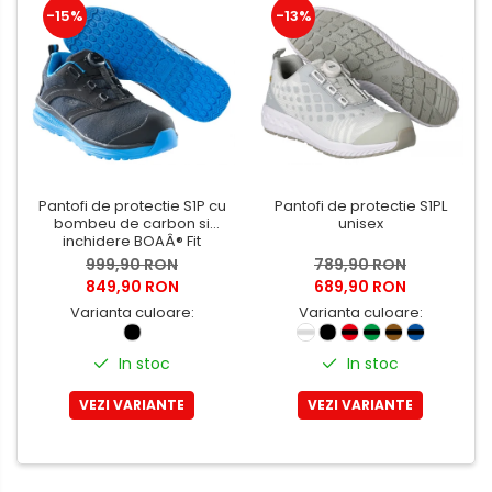
-15%
-13%
Pantofi de protectie S1P cu
Pantofi de protectie S1PL
bombeu de carbon si
unisex
inchidere BOAÂ® Fit
999,90 RON
789,90 RON
849,90 RON
689,90 RON
Varianta culoare:
Varianta culoare:
In stoc
In stoc
VEZI VARIANTE
VEZI VARIANTE