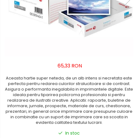
Saci de gunoi
Incaltaminte de oras si munte
Pixuri de plastic
Cartuse, tonere, consumabile
PC
Accesorii pentru curatenie
Pixuri metalice
Echipamente medicale
Pixuri cu gel
Standuri PC si suporturi
Manusi de protectie
ergonomice
Stilouri
Accesorii pentru protectia
Seturi de scris Premium
Suporturi si huse telefoane &
capului
Instrumente de scris eco
tablete
Casti de protectie
Creioane mecanice si grafit
Periferice PC si accesorii
Antifoane
65,33 RON
Rollere
Ergnonomice
Ochelari de protectie si viziere
Finelinere
Aceasta hartie super neteda, de un alb intens si necretata este
Audio
Masti de protectie respiratorie
Textmarkere
perfecta pentru redarea culorilor stralucitoare si de contrast.
Boxe portabile
Sepci, caciuli si esarfe
Asigura o performanta inegalabila in imprimantele digitale. Este
Markere diverse
ideala pentru tiparirea policroma profesionala si pentru
Casti
Carioci si creioane colorate
Pachete promotionale
realizarea de ilustratii creative. Aplicatii: rapoarte, buletine de
informare, jurnale, prospecte, materiale de curs, chestionare,
Rezerve instrumente scris
Accesorii pentru protectia
prezentari, in general orice imprimare care presupune culoare
muncii
in combinatie cu un suport de imprimare care sa scoata in
Tavite documente si suporturi
evidenta calitatea textului lucrarii.
Sosete de lucru
Ascutitori, radiere, agrafe
In stoc
Branturi