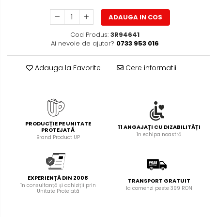
Foarfece pentru birou
Diverse accesorii
ADAUGA IN COS
Articole de unica folosinta
Cod Produs:
3R94641
Copii - tricouri si hanorace
Ai nevoie de ajutor?
0733 953 016
Adauga la Favorite
Cere informatii
PRODUCȚIE PE UNITATE
11 ANGAJAȚI CU DIZABILITĂȚI
PROTEJATĂ
în echipa noastră
Brand Product UP
EXPERIENȚĂ DIN 2008
TRANSPORT GRATUIT
în consultanță și achiziții prin
la comenzi peste 399 RON
Unitate Protejată