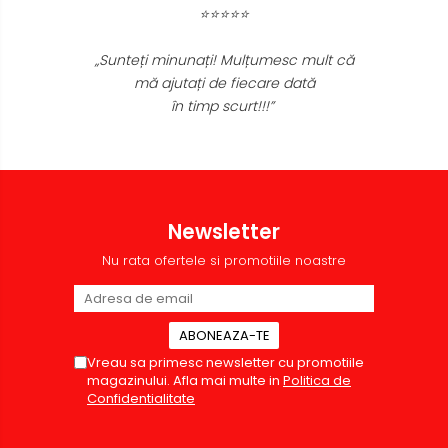
⭐⭐⭐⭐⭐
„Sunteți minunați! Mulțumesc mult că
mă ajutați de fiecare dată
în timp scurt!!!”
Newsletter
Nu rata ofertele si promotiile noastre
Vreau sa primesc newsletter cu promotiile
magazinului. Afla mai multe in
Politica de
Confidentialitate