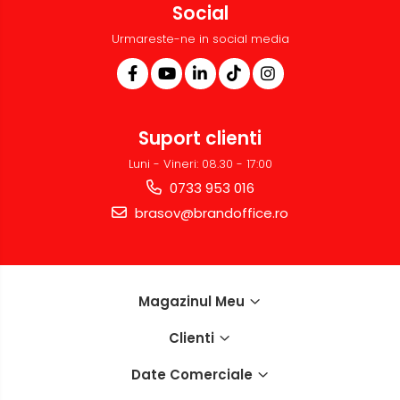
Social
Urmareste-ne in social media
Suport clienti
Luni - Vineri: 08.30 - 17:00
0733 953 016
brasov@brandoffice.ro
Magazinul Meu
Clienti
Date Comerciale