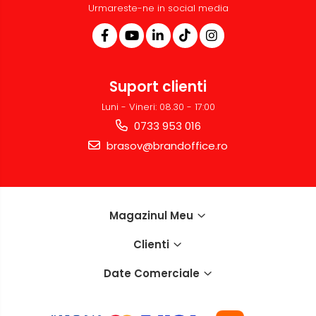
Urmareste-ne in social media
Sisteme de afisare
Ecrane de proiectie
Accesorii prezentare
Table magnetice (whiteboard-
Suport clienti
uri)
Luni - Vineri: 08.30 - 17:00
Electronice si accesorii tech
0733 953 016
Gadgeturi mobile
brasov@brandoffice.ro
Securitate digitala
Adaptoare de calatorie
Baterii si acumulatori
Magazinul Meu
Cabluri si conectivitate
Incarcatoare wireless
Clienti
Incarcatoare cu fir si auto
Date Comerciale
Ceasuri smart - Smartwatch
Baterii externe - Powerbanks