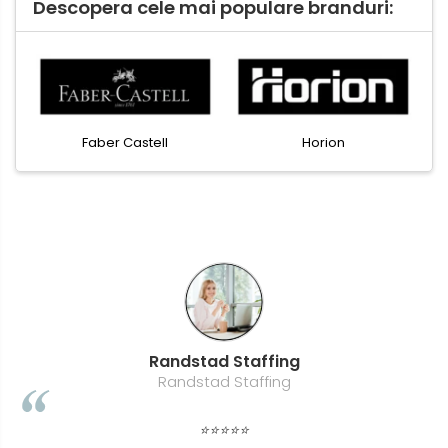
Tricouri
Descopera cele mai populare branduri:
Bluze & Pulovere
Camasi
Pantaloni
Pantaloni cu pieptar
Hanorace
Faber Castell
Horion
Jachete
Impermeabile
Veste
Reflectorizante
Incaltaminte
Incaltaminte de lucru si protectie
Incaltaminte de oras si munte
Echipamente medicale
Randstad Staffing
Randstad Staffing
Manusi de protectie
Accesorii pentru protectia
⭐⭐⭐⭐⭐
capului