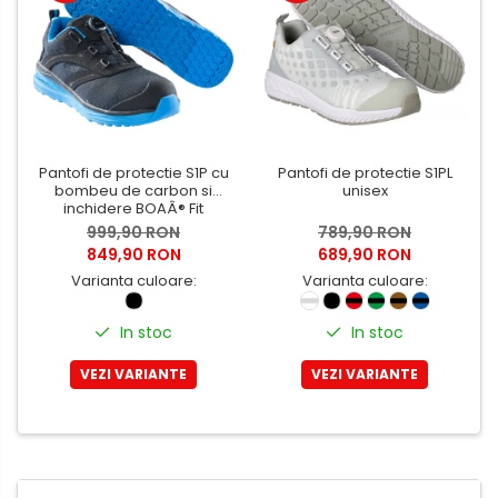
Hartie igienica, prosoape hartie
si dispensere
Articole pentru rufe, casa,
geamuri, mobila
Articole pentru birou, suprafete,
pardoseli
Pantofi de protectie S1P cu
Pantofi de protectie S1PL
Intretinere si odorizante masina
bombeu de carbon si
unisex
inchidere BOAÂ® Fit
Saci de gunoi
999,90 RON
789,90 RON
Accesorii pentru curatenie
849,90 RON
689,90 RON
Varianta culoare:
Varianta culoare:
Tipografie si stampile
Formulare tipizate
In stoc
In stoc
Caiete si blocnotesuri
personalizate
VEZI VARIANTE
VEZI VARIANTE
Stampile, tusiere si tus
Protectia muncii si Imbracaminte
Imbracaminte