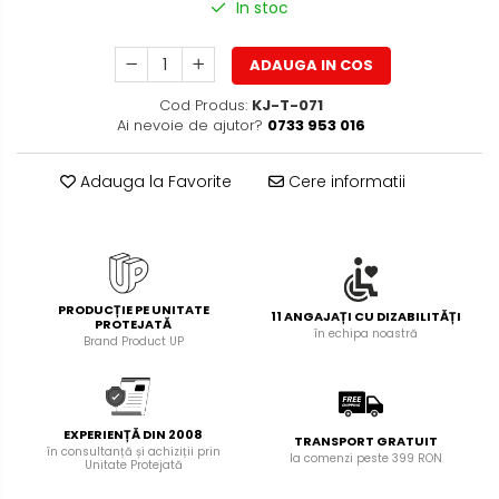
In stoc
Bibliorafturi, caiete mecanice,
separatoare
ADAUGA IN COS
Capsatoare, capse si
perforatoare
Cod Produs:
KJ-T-071
Ai nevoie de ajutor?
0733 953 016
Caiete si blocnotesuri
Dosare, folii protectie si mape
Adauga la Favorite
Cere informatii
Accesorii diverse pentru birou
Etichetare si ambalare
Arhivare si depozitare
Instrumente de scris
PRODUCȚIE PE UNITATE
11 ANGAJAȚI CU DIZABILITĂȚI
PROTEJATĂ
în echipa noastră
Brand Product UP
Pixuri de plastic
Pixuri metalice
Pixuri cu gel
Stilouri
EXPERIENȚĂ DIN 2008
TRANSPORT GRATUIT
în consultanță și achiziții prin
la comenzi peste 399 RON
Seturi de scris Premium
Unitate Protejată
Instrumente de scris eco