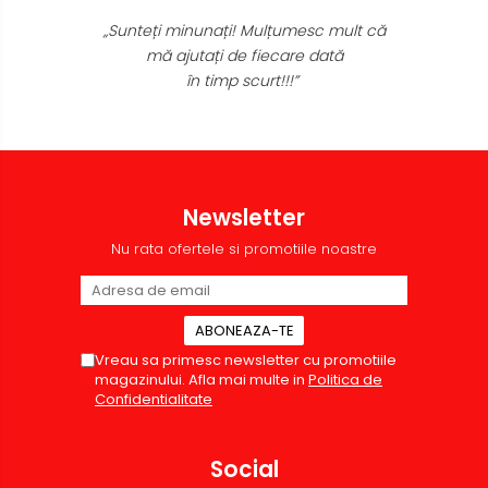
Casti de protectie
„Sunteți minunați! Mulțumesc mult că
Antifoane
mă ajutați de fiecare dată
în timp scurt!!!”
Ochelari de protectie si viziere
Masti de protectie respiratorie
Sepci, caciuli si esarfe
Pachete promotionale
Accesorii pentru protectia
Newsletter
muncii
Nu rata ofertele si promotiile noastre
Sosete de lucru
Branturi
Diverse accesorii
Articole de unica folosinta
Vreau sa primesc newsletter cu promotiile
magazinului. Afla mai multe in
Politica de
Copii - tricouri si hanorace
Confidentialitate
Comunicare si prezentare
Flipchart-uri
Social
Ecrane Interactive