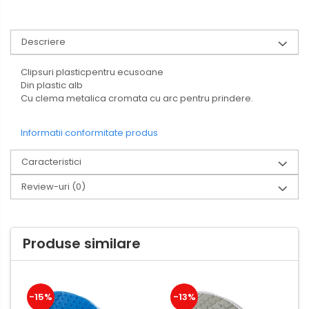
Creioane mecanice si grafit
Rollere
Descriere
Finelinere
Textmarkere
Clipsuri plasticpentru ecusoane
Din plastic alb
Markere diverse
Cu clema metalica cromata cu arc pentru prindere.
Carioci si creioane colorate
Rezerve instrumente scris
Informatii conformitate produs
Tavite documente si suporturi
Caracteristici
Ascutitori, radiere, agrafe
Review-uri
(0)
Foarfece pentru birou
Curatenie si igiena
Produse Antibacteriene
Produse similare
Articole pentru baie
Articole pentru bucatarie
Maturi, mopuri si galeti
-15%
-13%