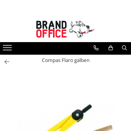
Toate Produsele
Unitate Protejata - PRODUCTIE
Hartie copiator si produse
tipografice
Produse consumabile din hartie
Compas Flaro galben
Detergenti si dezinfectanti
Formulare tipizate
Saci menajeri (Unitate Protejata)
Agende, calendare si organizatoare
Agende personalizabile
Organizatoare business
Birotica si papetarie
Hartie si articole din hartie