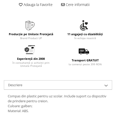
Rollere
Adauga la Favorite
Cere informatii
Finelinere
Textmarkere
Markere diverse
Carioci si creioane colorate
Producție pe Unitate Protejată
11 angajați cu dizabilități
Rezerve instrumente scris
Brand Product UP
în echipa noastră
Tavite documente si suporturi
Ascutitori, radiere, agrafe
Foarfece pentru birou
Experiență din 2008
Transport GRATUIT
în consultanță și achiziții prin
la comenzi peste 399 RON
Curatenie si igiena
Unitate Protejată
Produse Antibacteriene
Articole pentru baie
Descriere
Articole pentru bucatarie
Compas din plastic pentru uz scolar. Include suport cu dispozitiv
Maturi, mopuri si galeti
de prindere pentru creion.
Hartie igienica, prosoape hartie si
Culoare: galben;
dispensere
Material: ABS.