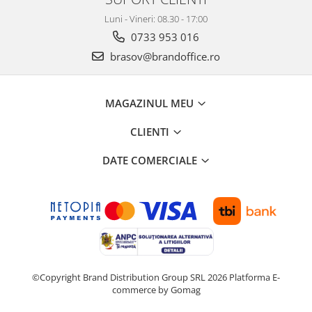
Suporturi si huse telefoane &
tablete
Luni - Vineri: 08.30 - 17:00
0733 953 016
Periferice PC si accesorii
Ergnonomice
brasov@brandoffice.ro
Audio
Boxe portabile
MAGAZINUL MEU
Casti
CLIENTI
Tehnica si mobilier pentru birou
Laminatoare
DATE COMERCIALE
Folii laminare
Accesorii mobilier
Ghilotine și Trimmere
Calculatoare de birou
Distrugatoare documente
©Copyright Brand Distribution Group SRL 2026
Platforma E-
Cosuri de gunoi pentru birou
commerce by Gomag
Scaune, birouri si produse