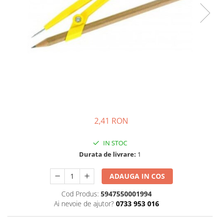
Bibliorafturi, caiete mecanice,
separatoare
Capsatoare, capse si perforatoare
Caiete si blocnotesuri
Dosare, folii protectie si mape
Accesorii diverse pentru birou
Etichetare si ambalare
Arhivare si depozitare
Instrumente de scris
2,41 RON
Pixuri de plastic
IN STOC
Pixuri metalice
Durata de livrare:
1
Pixuri cu gel
Stilouri
ADAUGA IN COS
Seturi de scris Premium
Cod Produs:
5947550001994
Instrumente de scris eco
Ai nevoie de ajutor?
0733 953 016
Creioane mecanice si grafit