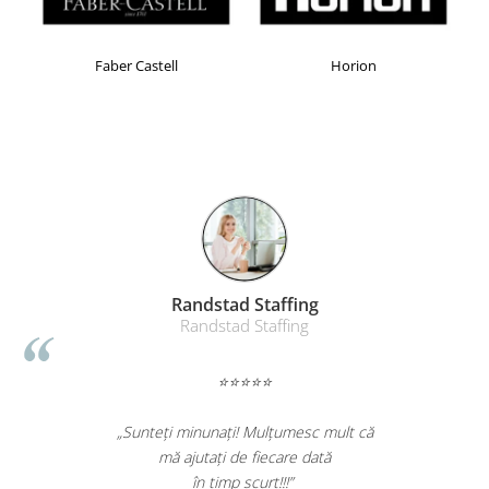
Masti de protectie respiratorie
Sepci, caciuli si esarfe
Faber Castell
Horion
Pachete promotionale
Accesorii pentru protectia muncii
Sosete de lucru
Branturi
Diverse accesorii
Articole de unica folosinta
Copii - tricouri si hanorace
Comunicare si prezentare
Randstad Staffing
Randstad Staffing
Flipchart-uri
Ecrane Interactive
⭐⭐⭐⭐⭐
Sisteme de afisare
Ecrane de proiectie
„Sunteți minunați! Mulțumesc mult că
mă ajutați de fiecare dată
Accesorii prezentare
în timp scurt!!!”