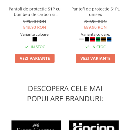
Camasi
Pantaloni
Pantofi de protectie S1P cu
Pantofi de protectie S1PL
bombeu de carbon si
unisex
Pantaloni cu pieptar
inchidere BOAÂ® Fit
999,90 RON
789,90 RON
Hanorace
849,90 RON
689,90 RON
Jachete
Varianta culoare:
Varianta culoare:
Impermeabile
Veste
IN STOC
IN STOC
Reflectorizante
VEZI VARIANTE
VEZI VARIANTE
Incaltaminte
Incaltaminte de lucru si protectie
Incaltaminte de oras si munte
Echipamente medicale
DESCOPERA CELE MAI
Manusi de protectie
POPULARE BRANDURI:
Accesorii pentru protectia capului
Casti de protectie
Antifoane
Ochelari de protectie si viziere