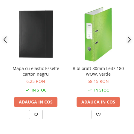
Camasi
Pantaloni
Pantaloni cu pieptar
Hanorace
Jachete
Impermeabile
Veste
Reflectorizante
Incaltaminte
Mapa cu elastic Esselte
Biblioraft 80mm Leitz 180
Incaltaminte de lucru si protectie
carton negru
WOW, verde
Incaltaminte de oras si munte
6,25 RON
58,15 RON
Echipamente medicale
IN STOC
IN STOC
Manusi de protectie
ADAUGA IN COS
ADAUGA IN COS
Accesorii pentru protectia capului
Casti de protectie
Antifoane
Ochelari de protectie si viziere