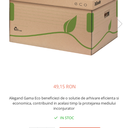
Bibliorafturi, caiete mecanice,
separatoare
Capsatoare, capse si perforatoare
Caiete si blocnotesuri
Dosare, folii protectie si mape
Accesorii diverse pentru birou
Etichetare si ambalare
Arhivare si depozitare
Instrumente de scris
Pixuri de plastic
Pixuri metalice
49,15 RON
Pixuri cu gel
Alegand Gama Eco beneficiezi de o solutie de arhivare eficienta si
Stilouri
economica, contribuind in acelasi timp la protejarea mediului
Seturi de scris Premium
inconjurator
Instrumente de scris eco
IN STOC
Creioane mecanice si grafit