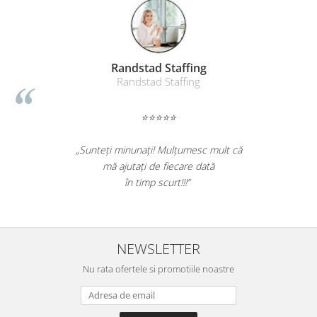
Suporturi si huse telefoane &
tablete
Periferice PC si accesorii
Ergnonomice
Randstad Staffing
Audio
Randstad Staffing
Boxe portabile
Casti
⭐⭐⭐⭐⭐
Tehnica si mobilier pentru birou
„Sunteți minunați! Mulțumesc mult că
Laminatoare
mă ajutați de fiecare dată
Folii laminare
în timp scurt!!!”
Accesorii mobilier
Ghilotine și Trimmere
Calculatoare de birou
NEWSLETTER
Distrugatoare documente
Nu rata ofertele si promotiile noastre
Cosuri de gunoi pentru birou
Scaune, birouri si produse