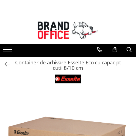
Toate Produsele
Unitate Protejata - PRODUCTIE
Hartie copiator si produse
tipografice
Produse consumabile din hartie
Container de arhivare Esselte Eco cu capac pt
Detergenti si dezinfectanti
cutii 8/10 cm
Formulare tipizate
Saci menajeri (Unitate Protejata)
Agende, calendare si organizatoare
Agende personalizabile
Organizatoare business
Birotica si papetarie
Hartie si articole din hartie