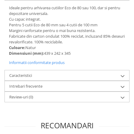
Articole pentru rufe, casa,
Ideale pentru arhivarea cutiilor Eco de 80 sau 100, dar si pentru
geamuri, mobila
depozitare universala.
Articole pentru birou, suprafete,
Cu capac integrat.
pardoseli
Pentru 5 cutii Eco de 80 mm sau 4 cutii de 100 mm
Margini ranforsate pentru o mai buna rezistenta.
Intretinere si odorizante masina
Fabricate din carton ondulat 100% reciclat, incluzand 85% deseuri
revalorificate. 100% reciclabile.
Saci de gunoi
Culoare:
Natur
Accesorii pentru curatenie
Dimensiuni (mm):
439 x 242 x 345
Tipografie si stampile
Informatii conformitate produs
Formulare tipizate
Caracteristici
Caiete si blocnotesuri
personalizate
Intrebari frecvente
Stampile, tusiere si tus
Review-uri
(0)
Protectia muncii si Imbracaminte
Imbracaminte
Tricouri
RECOMANDARI
Bluze & Pulovere