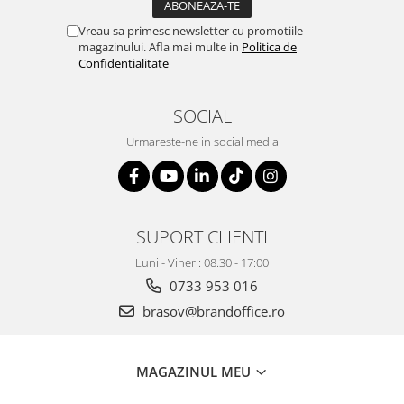
ergonomice
Vreau sa primesc newsletter cu promotiile
Masini de legat, indosariat si
magazinului. Afla mai multe in
Politica de
accesorii
Confidentialitate
Protocol si HORECA
Apa si bauturi racoritoare
SOCIAL
Cafea, ceai, zahar, lapte
Urmareste-ne in social media
Casa si bucatarie
Cani si pahare
Bucatarie si servire
SUPORT CLIENTI
Textile si confort pentru casa
Luni - Vineri: 08.30 - 17:00
Decor si interior
0733 953 016
Seturi si accesorii pentru vin
brasov@brandoffice.ro
Rucsacuri si articole de calatorie
Rucsacuri
MAGAZINUL MEU
Trollere, genti si accesorii de voiaj
Genti de umar si borsete