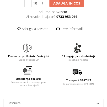
Rollere
ADAUGA IN COS
Finelinere
Cod Produs:
623918
Textmarkere
Ai nevoie de ajutor?
0733 953 016
Markere diverse
Carioci si creioane colorate
Adauga la Favorite
Cere informatii
Rezerve instrumente scris
Tavite documente si suporturi
Ascutitori, radiere, agrafe
Foarfece pentru birou
Producție pe Unitate Protejată
11 angajați cu dizabilități
Brand Product UP
în echipa noastră
Curatenie si igiena
Produse Antibacteriene
Articole pentru baie
Experiență din 2008
Transport GRATUIT
Articole pentru bucatarie
în consultanță și achiziții prin
la comenzi peste 399 RON
Unitate Protejată
Maturi, mopuri si galeti
Hartie igienica, prosoape hartie si
dispensere
Descriere