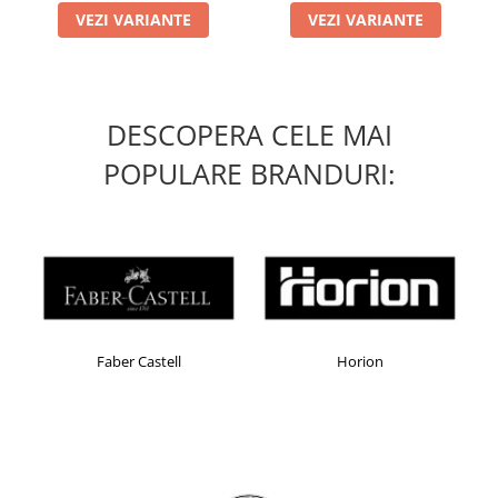
Table magnetice (whiteboard-uri)
VEZI VARIANTE
VEZI VARIANTE
Electronice si accesorii tech
Gadgeturi mobile
Securitate digitala
DESCOPERA CELE MAI
Adaptoare de calatorie
POPULARE BRANDURI:
Baterii si acumulatori
Cabluri si conectivitate
Incarcatoare wireless
Incarcatoare cu fir si auto
Ceasuri smart - Smartwatch
Baterii externe - Powerbanks
Faber Castell
Horion
Accesorii localizare (FindMy)
Cartuse, tonere, consumabile PC
Standuri PC si suporturi
ergonomice