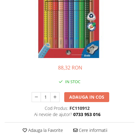
Bibliorafturi, caiete mecanice,
separatoare
Capsatoare, capse si perforatoare
Caiete si blocnotesuri
Dosare, folii protectie si mape
Accesorii diverse pentru birou
Etichetare si ambalare
Arhivare si depozitare
88,32 RON
Instrumente de scris
IN STOC
Pixuri de plastic
Pixuri metalice
ADAUGA IN COS
Pixuri cu gel
Cod Produs:
FC110912
Stilouri
Ai nevoie de ajutor?
0733 953 016
Seturi de scris Premium
Instrumente de scris eco
Adauga la Favorite
Cere informatii
Creioane mecanice si grafit