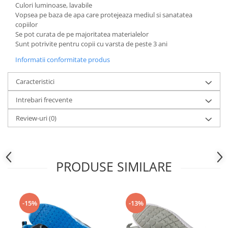
Articole pentru rufe, casa,
Culori luminoase, lavabile
geamuri, mobila
Vopsea pe baza de apa care protejeaza mediul si sanatatea
copiilor
Articole pentru birou, suprafete,
Se pot curata de pe majoritatea materialelor
pardoseli
Sunt potrivite pentru copii cu varsta de peste 3 ani
Intretinere si odorizante masina
Informatii conformitate produs
Saci de gunoi
Caracteristici
Accesorii pentru curatenie
Intrebari frecvente
Tipografie si stampile
Formulare tipizate
Review-uri
(0)
Caiete si blocnotesuri
personalizate
Stampile, tusiere si tus
PRODUSE SIMILARE
Protectia muncii si Imbracaminte
Imbracaminte
-15%
-13%
Tricouri
Bluze & Pulovere