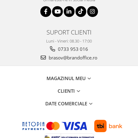
Suporturi si huse telefoane &
tablete
Periferice PC si accesorii
Ergnonomice
SUPORT CLIENTI
Audio
Luni - Vineri: 08.30 - 17:00
Boxe portabile
0733 953 016
Casti
brasov@brandoffice.ro
Tehnica si mobilier pentru birou
Laminatoare
Folii laminare
MAGAZINUL MEU
Accesorii mobilier
CLIENTI
Ghilotine și Trimmere
DATE COMERCIALE
Calculatoare de birou
Distrugatoare documente
Cosuri de gunoi pentru birou
Scaune, birouri si produse