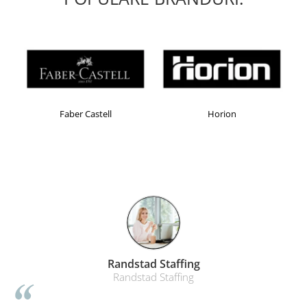
Masti de protectie respiratorie
Sepci, caciuli si esarfe
Pachete promotionale
Accesorii pentru protectia muncii
Sosete de lucru
Branturi
Faber Castell
Horion
Diverse accesorii
Articole de unica folosinta
Copii - tricouri si hanorace
Comunicare si prezentare
Flipchart-uri
Ecrane Interactive
Sisteme de afisare
Randstad Staffing
Ecrane de proiectie
Randstad Staffing
Accesorii prezentare