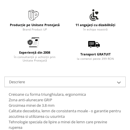
Rollere
Finelinere
Textmarkere
Markere diverse
Producție pe Unitate Protejată
11 angajați cu dizabilități
Brand Product UP
în echipa noastră
Carioci si creioane colorate
Rezerve instrumente scris
Tavite documente si suporturi
Experiență din 2008
Transport GRATUIT
Ascutitori, radiere, agrafe
în consultanță și achiziții prin
la comenzi peste 399 RON
Unitate Protejată
Foarfece pentru birou
Curatenie si igiena
Produse Antibacteriene
Descriere
Articole pentru baie
Creioane cu forma triunghiulara, ergonomica
Articole pentru bucatarie
Zona anti-alunecare GRIP
Grosimea minei de 3.8 mm
Maturi, mopuri si galeti
Calitate deosebita, lemn de consistenta moale - o garantie pentru
ascutirea si utilizarea cu usurinta
Hartie igienica, prosoape hartie si
Tehnologie speciala de lipire a minei de lemn care previne
dispensere
ruperea