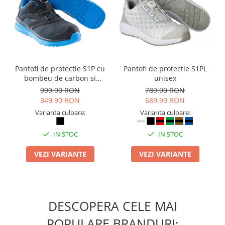
Camasi
Pantaloni
Pantaloni cu pieptar
Hanorace
Jachete
Impermeabile
Pantofi de protectie S1P cu
Pantofi de protectie S1PL
bombeu de carbon si
unisex
Veste
inchidere BOAÂ® Fit
999,90 RON
789,90 RON
Reflectorizante
849,90 RON
689,90 RON
Incaltaminte
Varianta culoare:
Varianta culoare:
Incaltaminte de lucru si protectie
IN STOC
IN STOC
Incaltaminte de oras si munte
Echipamente medicale
VEZI VARIANTE
VEZI VARIANTE
Manusi de protectie
Accesorii pentru protectia capului
Casti de protectie
DESCOPERA CELE MAI
Antifoane
POPULARE BRANDURI:
Ochelari de protectie si viziere