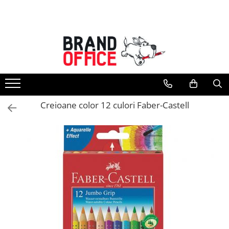
Toate Produsele
Unitate Protejata - PRODUCTIE
Hartie copiator si produse
tipografice
Produse consumabile din hartie
Creioane color 12 culori Faber-Castell
Detergenti si dezinfectanti
Formulare tipizate
Saci menajeri (Unitate Protejata)
Agende, calendare si organizatoare
Agende personalizabile
Organizatoare business
Birotica si papetarie
Hartie si articole din hartie