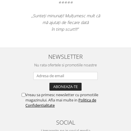
Table magnetice (whiteboard-uri)
⭐⭐⭐⭐⭐
Electronice si accesorii tech
„Sunteți minunați! Mulțumesc mult că
Gadgeturi mobile
mă ajutați de fiecare dată
Securitate digitala
în timp scurt!!!”
Adaptoare de calatorie
Baterii si acumulatori
Cabluri si conectivitate
NEWSLETTER
Incarcatoare wireless
Nu rata ofertele si promotiile noastre
Incarcatoare cu fir si auto
Ceasuri smart - Smartwatch
Baterii externe - Powerbanks
Vreau sa primesc newsletter cu promotiile
Accesorii localizare (FindMy)
magazinului. Afla mai multe in
Politica de
Confidentialitate
Cartuse, tonere, consumabile PC
Standuri PC si suporturi
SOCIAL
ergonomice
Urmareste-ne in social media