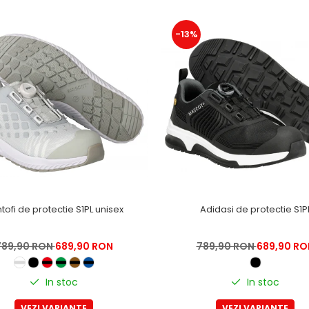
-13%
tofi de protectie S1PL unisex
Adidasi de protectie S1P
789,90 RON
689,90 RON
789,90 RON
689,90 RO
In stoc
In stoc
VEZI VARIANTE
VEZI VARIANTE