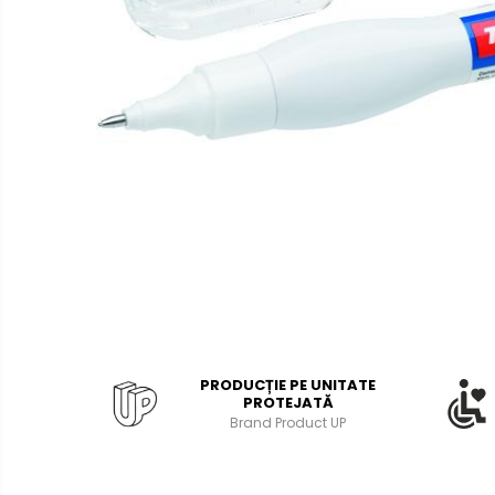
Bibliorafturi, caiete mecanice,
separatoare
Capsatoare, capse si
perforatoare
Caiete si blocnotesuri
Dosare, folii protectie si mape
Accesorii diverse pentru birou
Etichetare si ambalare
Arhivare si depozitare
Instrumente de scris
Pixuri de plastic
Pixuri metalice
PRODUCȚIE PE UNITATE
Pixuri cu gel
PROTEJATĂ
Brand Product UP
Stilouri
Seturi de scris Premium
Instrumente de scris eco