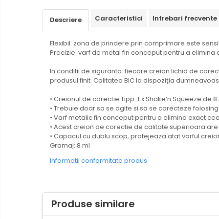
Creioane mecanice si grafit
Caracteristici
Intrebari frecvente
Descriere
Rollere
Finelinere
Flexibil: zona de prindere prin comprimare este sensi
Textmarkere
Precizie: varf de metal fin conceput pentru a elimina 
Markere diverse
In conditii de siguranta: fiecare creion lichid de core
Carioci si creioane colorate
produsul finit. Calitatea BIC la dispoziția dumneavoas
Rezerve instrumente scris
• Creionul de corectie Tipp-Ex Shake’n Squeeze de 8 
Tavite documente si suporturi
• Trebuie doar sa se agite si sa se corecteze folosin
• Varf metalic fin conceput pentru a elimina exact cee
Ascutitori, radiere, agrafe
• Acest creion de corectie de calitate superioara are
Foarfece pentru birou
• Capacul cu dublu scop, protejeaza atat varful creion
Gramaj: 8 ml
Curatenie si igiena
Informatii conformitate produs
Produse Antibacteriene
Articole pentru baie
Articole pentru bucatarie
Produse similare
Maturi, mopuri si galeti