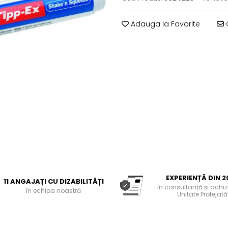
Adauga la Favorite
C
EXPERIENȚĂ DIN 2
11 ANGAJAȚI CU DIZABILITĂȚI
în consultanță și achiziț
în echipa noastră
Unitate Protejată