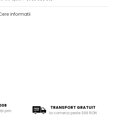
ere informatii
008
TRANSPORT GRATUIT
ii prin
la comenzi peste 399 RON