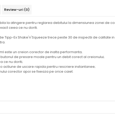
Review-uri
(0)
bila la atingere pentru reglarea debitului la dimensiunea zonei de co
exact ceea ce nu doriti.
ctie Tipp-Ex Shake'n'Squeeze trece peste 30 de inspectii de calitate in 
tra.
ml este un creion corector de inalta performanta;
g butonul de presare moale pentru un debit corect al creionului;
a ce nu doriti;
 o actiune de uscare rapida pentru rescriere instantanee;
ului corector apoi se fixeaza pe orice caiet.