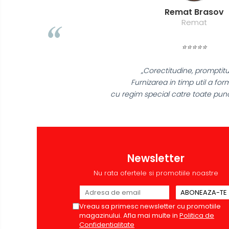
Casti de protectie
Remat Brasov
Remat
Antifoane
Ochelari de protectie si viziere
⭐⭐⭐⭐⭐
Masti de protectie respiratorie
Sepci, caciuli si esarfe
„Corectitudine, promptit
Pachete promotionale
Furnizarea in timp util a for
cu regim special catre toate punct
Accesorii pentru protectia
muncii
Sosete de lucru
Branturi
Diverse accesorii
Newsletter
Articole de unica folosinta
Nu rata ofertele si promotiile noastre
Copii - tricouri si hanorace
Comunicare si prezentare
Vreau sa primesc newsletter cu promotiile
Flipchart-uri
magazinului. Afla mai multe in
Politica de
Ecrane Interactive
Confidentialitate