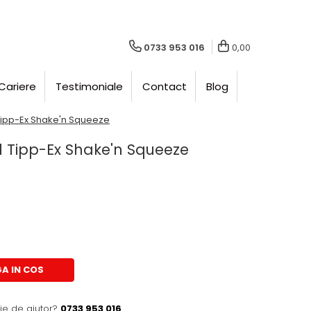
0733 953 016
0,00
Cariere
Testimoniale
Contact
Blog
Tipp-Ex Shake'n Squeeze
l Tipp-Ex Shake'n Squeeze
A IN COS
ie de ajutor?
0733 953 016