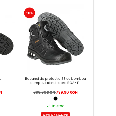
-11%
-14%
L
Bocanci de protectie S3 cu bombeu
Pa
compozit si inchidere BOA® Fit
N
899,90 RON
799,90 RON
699
In stoc
VEZI VARIANTE