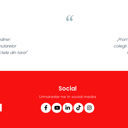
udine!
„Prom
mularelor
colegii
ele din tara!"
Social
Urmareste-ne in social media