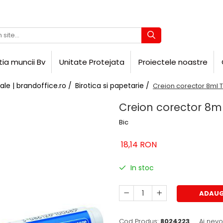
tia muncii Bv
Unitate Protejata
Proiectele noastre
ale | brandoffice.ro /
Birotica si papetarie /
Creion corector 8ml 
Creion corector 8m
Bic
18,14 RON
In stoc
ADAUG
Cod Produs:
8024223
Ai nevo