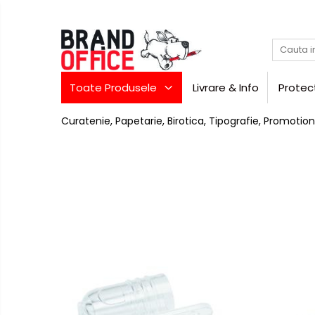
Toate Produsele
Unitate Protejata - PRODUCTIE
Toate Produsele
Livrare & Info
Protec
Hartie copiator si produse
tipografice
Curatenie, Papetarie, Birotica, Tipografie, Promotion
Produse consumabile din hartie
Detergenti si dezinfectanti
Formulare tipizate
Saci menajeri (Unitate
Protejata)
Agende, calendare si
organizatoare
Agende personalizabile
Birotica
si
Organizatoare business
papetarie
Hartie si articole din hartie