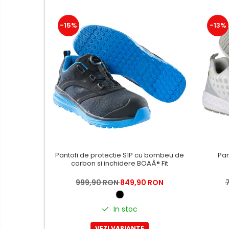
Hartie igienica, prosoape hartie
si dispensere
-15%
-13%
Articole pentru rufe, casa,
geamuri, mobila
Articole pentru birou, suprafete,
pardoseli
Intretinere si odorizante masina
Saci de gunoi
Accesorii pentru curatenie
Tipografie si stampile
Formulare tipizate
Pantofi de protectie S1P cu bombeu de
Pan
Caiete si blocnotesuri
carbon si inchidere BOAÂ® Fit
personalizate
999,90 RON
849,90 RON
Stampile, tusiere si tus
Protectia muncii si Imbracaminte
In stoc
Imbracaminte
VEZI VARIANTE