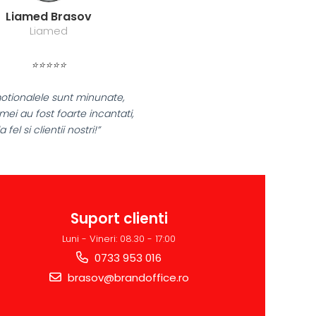
Liamed Brasov
Liamed
⭐⭐⭐⭐⭐
otionalele sunt minunate,
 mei au fost foarte incantati,
la fel si clientii nostri!”
Suport clienti
Luni - Vineri: 08.30 - 17:00
0733 953 016
brasov@brandoffice.ro