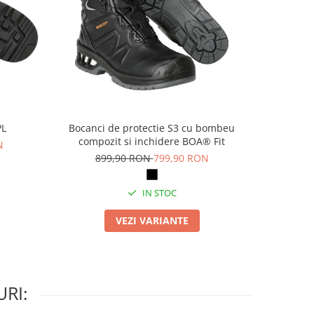
PL
Bocanci de protectie S3 cu bombeu
Pa
compozit si inchidere BOA® Fit
N
69
899,90 RON
799,90 RON
IN STOC
VEZI VARIANTE
RI: