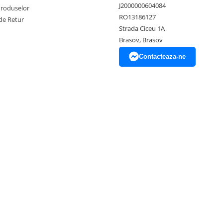
J2000000604084
Produselor
RO13186127
de Retur
Strada Ciceu 1A
Brasov, Brasov
Contacteaza-ne