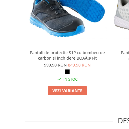
Articole pentru rufe, casa,
geamuri, mobila
Articole pentru birou, suprafete,
pardoseli
Intretinere si odorizante masina
Saci de gunoi
Accesorii pentru curatenie
Pantofi de protectie S1P cu bombeu de
Pant
carbon si inchidere BOAÂ® Fit
Tipografie si stampile
999,90 RON
849,90 RON
Formulare tipizate
Caiete si blocnotesuri
IN STOC
personalizate
Stampile, tusiere si tus
VEZI VARIANTE
Protectia muncii si Imbracaminte
Imbracaminte
Tricouri
DE
Bluze & Pulovere