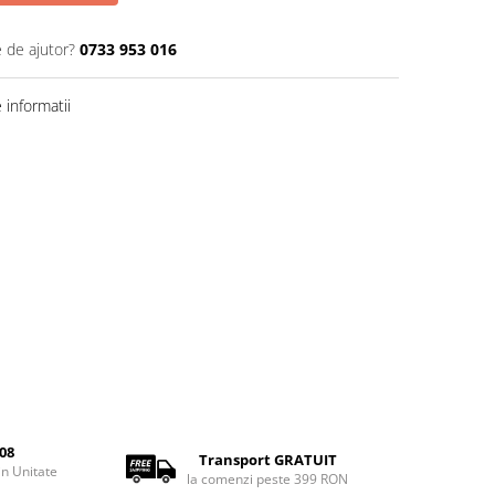
e de ajutor?
0733 953 016
informatii
08
Transport GRATUIT
rin Unitate
la comenzi peste 399 RON