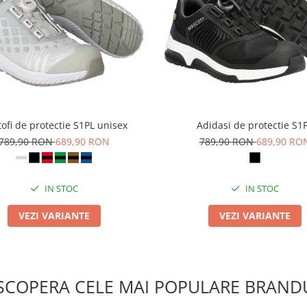
ofi de protectie S1PL unisex
Adidasi de protectie S1
789,90 RON
689,90 RON
789,90 RON
689,90 RO
IN STOC
IN STOC
VEZI VARIANTE
VEZI VARIANTE
SCOPERA CELE MAI POPULARE BRANDU