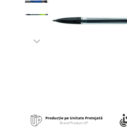
Bibliorafturi, caiete mecanice,
separatoare
Capsatoare, capse si perforatoare
Caiete si blocnotesuri
Dosare, folii protectie si mape
Accesorii diverse pentru birou
Etichetare si ambalare
Arhivare si depozitare
Instrumente de scris
Pixuri de plastic
Pixuri metalice
Pixuri cu gel
Stilouri
Seturi de scris Premium
Instrumente de scris eco
Producție pe Unitate Protejată
Creioane mecanice si grafit
Brand Product UP