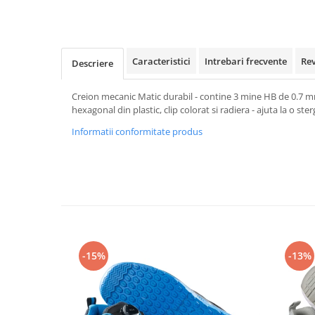
Rollere
Finelinere
Textmarkere
Markere diverse
Caracteristici
Intrebari frecvente
Re
Descriere
Carioci si creioane colorate
Rezerve instrumente scris
Creion mecanic Matic durabil - contine 3 mine HB de 0.7 m
hexagonal din plastic, clip colorat si radiera - ajuta la o ste
Tavite documente si suporturi
Informatii conformitate produs
Ascutitori, radiere, agrafe
Foarfece pentru birou
Curatenie si igiena
Produse Antibacteriene
Articole pentru baie
Articole pentru bucatarie
-15%
-13%
Maturi, mopuri si galeti
Hartie igienica, prosoape hartie si
dispensere