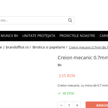
 MUNCII BV
UNITATE PROTEJATA
PROIECTELE NOASTRE
CARI
le | brandoffice.ro /
Birotica si papetarie /
Creion mecanic 0.7mm Bic 
Creion mecanic 0.7mm
Bic
3,55 RON
Creion mecanic, cu mina de 0.7 mm 
IN STOC
ADAUG