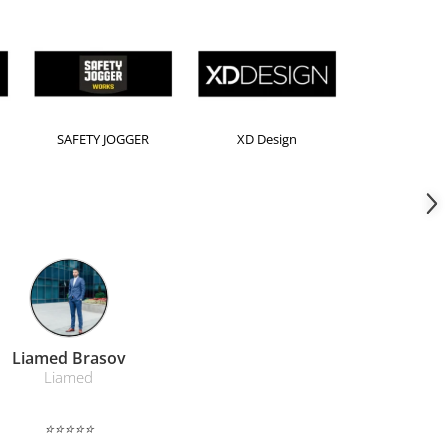
ion
Kensington
Leitz
Farmacom Brasov
Farmacom
⭐⭐⭐⭐⭐