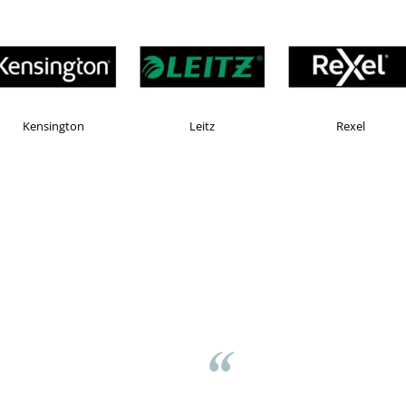
Esselte
Faber Castell
Hor
asov
⭐