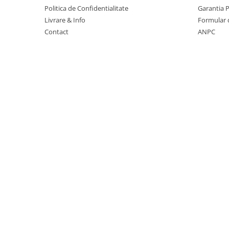
Table magnetice (whiteboard-uri)
Politica de Confidentialitate
Garantia 
Electronice si accesorii tech
Livrare & Info
Formular 
Contact
ANPC
Gadgeturi mobile
Securitate digitala
Adaptoare de calatorie
Baterii si acumulatori
Cabluri si conectivitate
Incarcatoare wireless
Incarcatoare cu fir si auto
Ceasuri smart - Smartwatch
Baterii externe - Powerbanks
Accesorii localizare (FindMy)
Cartuse, tonere, consumabile PC
Standuri PC si suporturi
ergonomice