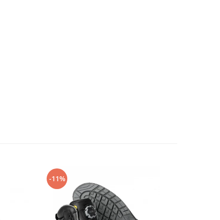
-11%
-14%