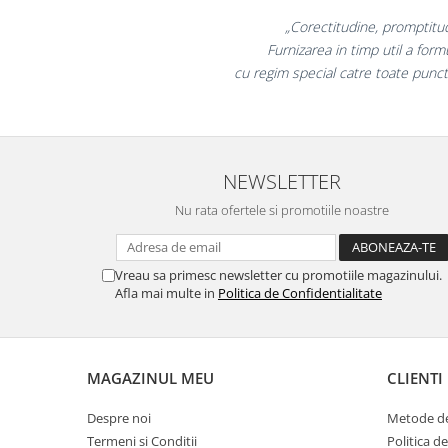
Masti de protectie respiratorie
„Promotionalele su
Sepci, caciuli si esarfe
colegii mei au fost fo
Pachete promotionale
la fel si clientii
Accesorii pentru protectia muncii
Sosete de lucru
Branturi
NEWSLETTER
Diverse accesorii
Nu rata ofertele si promotiile noastre
Articole de unica folosinta
Copii - tricouri si hanorace
Comunicare si prezentare
Vreau sa primesc newsletter cu promotiile magazinului.
Afla mai multe in
Politica de Confidentialitate
Flipchart-uri
Ecrane Interactive
Sisteme de afisare
MAGAZINUL MEU
CLIENTI
Ecrane de proiectie
Despre noi
Metode de
Accesorii prezentare
Termeni si Conditii
Politica d