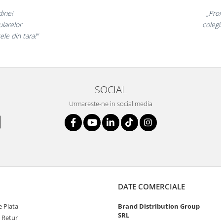
nt minunate,
„Ne
arte incantati,
ne de
 nostri!”
SOCIAL
Urmareste-ne in social media
DATE COMERCIALE
 Plata
Brand Distribution Group
SRL
e Retur