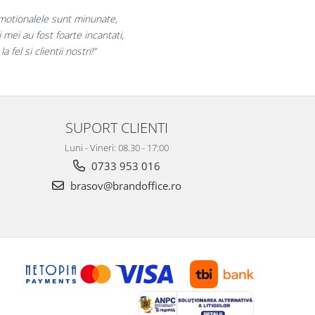
 bucuram pentru reluarea colaborarii si
claram multumiti pentru produsele plasate
si finalizate cu succes la timp."
SUPORT CLIENTI
Luni - Vineri: 08.30 - 17:00
0733 953 016
brasov@brandoffice.ro