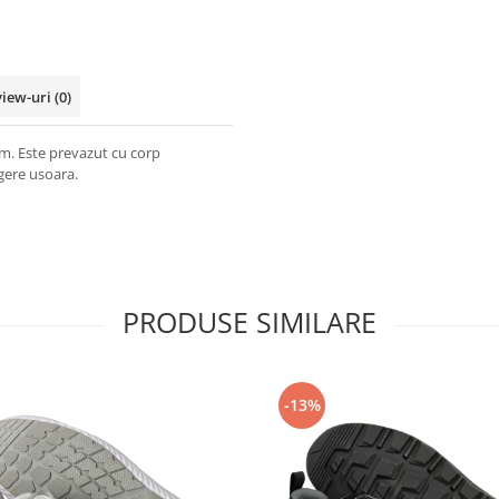
view-uri
(0)
m. Este prevazut cu corp
rgere usoara.
PRODUSE SIMILARE
-13%