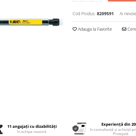
Cod Produs:
8209591
Ai nevoi
Adauga la Favorite
Cere 
Experiență din 20
11 angajați cu dizabilități
în consultanță și achiziții p
în echipa noastră
Protejată