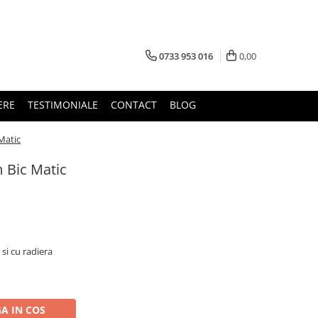
0733 953 016
0,00
ERE
TESTIMONIALE
CONTACT
BLOG
Matic
 Bic Matic
si cu radiera
A IN COS