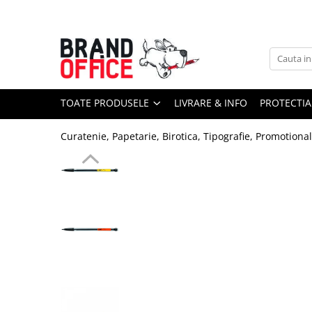
Toate Produsele
Unitate Protejata - PRODUCTIE
Hartie copiator si produse
TOATE PRODUSELE
LIVRARE & INFO
PROTECTIA
tipografice
Produse consumabile din hartie
Curatenie, Papetarie, Birotica, Tipografie, Promotiona
Detergenti si dezinfectanti
Formulare tipizate
Saci menajeri (Unitate Protejata)
Agende, calendare si organizatoare
Agende personalizabile
Organizatoare business
Birotica si papetarie
Hartie si articole din hartie