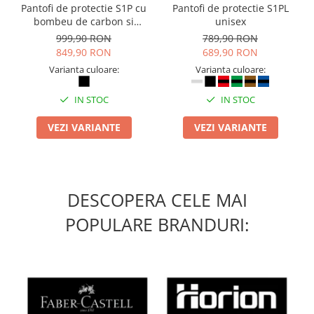
Pantofi de protectie S1P cu
Pantofi de protectie S1PL
bombeu de carbon si
unisex
inchidere BOAÂ® Fit
999,90 RON
789,90 RON
849,90 RON
689,90 RON
Varianta culoare:
Varianta culoare:
IN STOC
IN STOC
VEZI VARIANTE
VEZI VARIANTE
DESCOPERA CELE MAI
POPULARE BRANDURI: