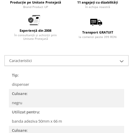
Producție pe Unitate Protejată
11 angajați cu dizabilități
Brand Product UP
în echipa noastră
Experiență din 2008
Transport GRATUIT
în consultanță și achiziții prin
la comenzi peste 399 RON
Unitate Protejată
Caracteristici
Tip:
dispenser
Culoare:
negru
Utilizat pentru:
banda adeziva 50mm x 66 m
Culoare: