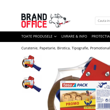
Toate Produsele
Unitate Protejata - PRODUCTIE
Hartie copiator si produse
TOATE PRODUSELE
LIVRARE & INFO
PROTECTIA
tipografice
Produse consumabile din hartie
Curatenie, Papetarie, Birotica, Tipografie, Promotiona
Detergenti si dezinfectanti
Formulare tipizate
Saci menajeri (Unitate Protejata)
Agende, calendare si organizatoare
Agende personalizabile
Organizatoare business
Birotica si papetarie
Hartie si articole din hartie