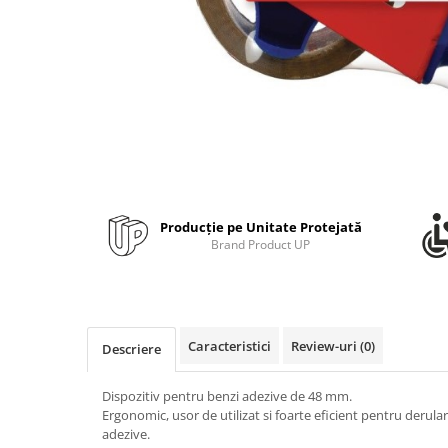
Bibliorafturi, caiete mecanice,
separatoare
Capsatoare, capse si perforatoare
Caiete si blocnotesuri
Dosare, folii protectie si mape
Accesorii diverse pentru birou
Etichetare si ambalare
Arhivare si depozitare
Producție pe Unitate Protejată
Instrumente de scris
Brand Product UP
Pixuri de plastic
Pixuri metalice
Pixuri cu gel
Caracteristici
Review-uri
(0)
Descriere
Stilouri
Seturi de scris Premium
Dispozitiv pentru benzi adezive de 48 mm.
Instrumente de scris eco
Ergonomic, usor de utilizat si foarte eficient pentru derulare
Creioane mecanice si grafit
adezive.