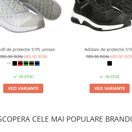
ofi de protectie S1PL unisex
Adidasi de protectie S1
789,90 RON
689,90 RON
789,90 RON
689,90 RO
IN STOC
IN STOC
VEZI VARIANTE
VEZI VARIANTE
SCOPERA CELE MAI POPULARE BRANDU