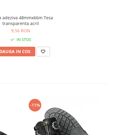
a adeziva 48mmx66m Tesa
transparenta acril
9,56 RON
IN STOC
DAUGA IN COS
-11%
-14%