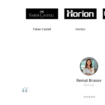
Masti de protectie respiratorie
Sepci, caciuli si esarfe
Pachete promotionale
Accesorii pentru protectia muncii
Brand Product UP
Colorissimo
EKO
Sosete de lucru
Branturi
Diverse accesorii
Articole de unica folosinta
Copii - tricouri si hanorace
Comunicare si prezentare
Flipchart-uri
Ecrane Interactive
Liamed Braso
Sisteme de afisare
Liamed
Ecrane de proiectie
⭐⭐⭐⭐⭐
Accesorii prezentare