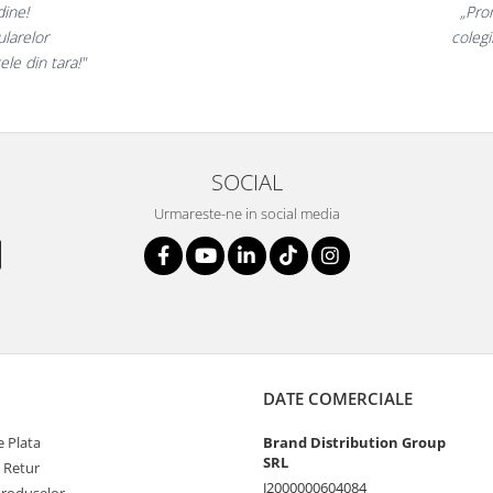
inunate,
„Ne buc
incantati,
ne declar
ri!”
s
SOCIAL
Urmareste-ne in social media
DATE COMERCIALE
 Plata
Brand Distribution Group
SRL
e Retur
J2000000604084