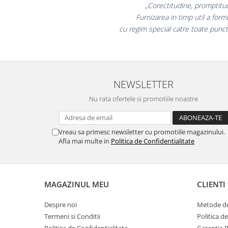
Table magnetice (whiteboard-uri)
„Promotionalele sunt m
colegii mei au fost foarte 
Electronice si accesorii tech
la fel si clientii nost
Gadgeturi mobile
Securitate digitala
Adaptoare de calatorie
Baterii si acumulatori
NEWSLETTER
Cabluri si conectivitate
Nu rata ofertele si promotiile noastre
Incarcatoare wireless
Incarcatoare cu fir si auto
Vreau sa primesc newsletter cu promotiile magazinului.
Afla mai multe in
Politica de Confidentialitate
Ceasuri smart - Smartwatch
Baterii externe - Powerbanks
Accesorii localizare (FindMy)
MAGAZINUL MEU
CLIENTI
Cartuse, tonere, consumabile PC
Despre noi
Metode de
Standuri PC si suporturi
ergonomice
Termeni si Conditii
Politica d