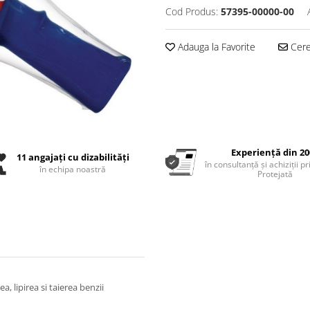
Cod Produs:
57395-00000-00
Adauga la Favorite
Cere 
Experiență din 20
11 angajați cu dizabilități
în consultanță și achiziții p
în echipa noastră
Protejată
a, lipirea si taierea benzii