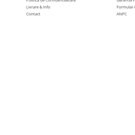
Politica de Confidentialitate
Garantia 
Suporturi si huse telefoane &
Livrare & Info
Formular 
tablete
Contact
ANPC
Periferice PC si accesorii
Ergnonomice
Audio
Boxe portabile
Casti
Tehnica si mobilier pentru birou
Laminatoare
Folii laminare
Accesorii mobilier
Ghilotine și Trimmere
Calculatoare de birou
Distrugatoare documente
Cosuri de gunoi pentru birou
Scaune, birouri si produse