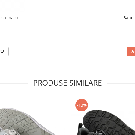
esa maro
Band
A
PRODUSE SIMILARE
-13%