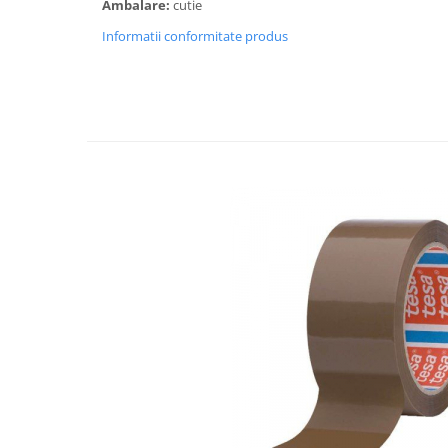
Ambalare:
cutie
Rollere
Finelinere
Informatii conformitate produs
Textmarkere
Markere diverse
Carioci si creioane colorate
Rezerve instrumente scris
Tavite documente si suporturi
Ascutitori, radiere, agrafe
Foarfece pentru birou
Curatenie si igiena
Produse Antibacteriene
Articole pentru baie
Articole pentru bucatarie
Maturi, mopuri si galeti
Hartie igienica, prosoape hartie si
dispensere