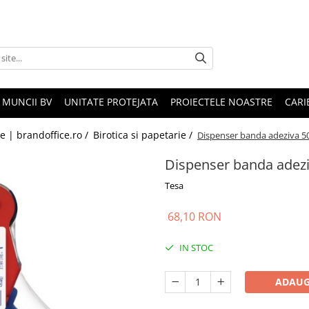
 MUNCII BV
UNITATE PROTEJATA
PROIECTELE NOASTRE
CARI
le | brandoffice.ro /
Birotica si papetarie /
Dispenser banda adeziva 
Dispenser banda ade
Tesa
68,10 RON
IN STOC
ADAUG