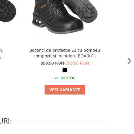
PL
Bocanci de protectie S3 cu bombeu
Pa
compozit si inchidere BOA® Fit
N
69
899,90 RON
799,90 RON
IN STOC
VEZI VARIANTE
RI: