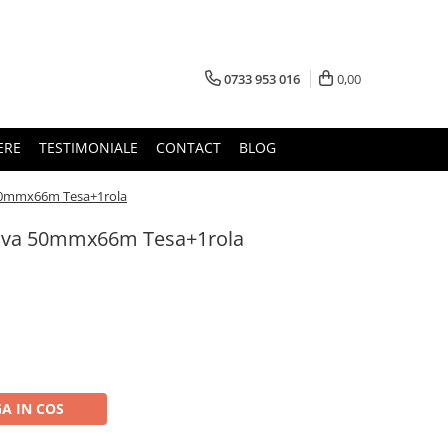
0733 953 016
0,00
ERE
TESTIMONIALE
CONTACT
BLOG
50mmx66m Tesa+1rola
ziva 50mmx66m Tesa+1rola
A IN COS