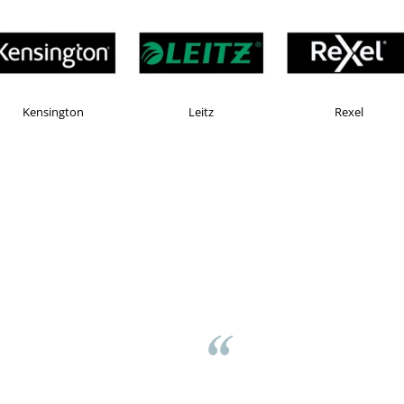
MAX
Esselte
Faber Castell
v