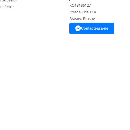
Produselor
RO13186127
de Retur
Strada Ciceu 1A
Brasov, Brasov
Contacteaza-ne