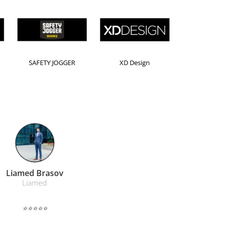
Horion
Kensington
Leitz
Farmacom Brasov
Farmacom
⭐⭐⭐⭐⭐