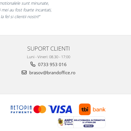
uram pentru reluarea colaborarii si
am multumiti pentru produsele plasate
i finalizate cu succes la timp."
SUPORT CLIENTI
Luni - Vineri: 08.30 - 17:00
0733 953 016
brasov@brandoffice.ro