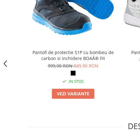
Camasi
Pantaloni
Pantaloni cu pieptar
Hanorace
Jachete
Impermeabile
Veste
Pantofi de protectie S1P cu bombeu de
Pant
carbon si inchidere BOAÂ® Fit
Reflectorizante
999,90 RON
849,90 RON
Incaltaminte
Incaltaminte de lucru si protectie
IN STOC
Incaltaminte de oras si munte
Echipamente medicale
VEZI VARIANTE
Manusi de protectie
Accesorii pentru protectia capului
Casti de protectie
DE
Antifoane
Ochelari de protectie si viziere