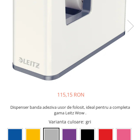
Bibliorafturi, caiete mecanice,
separatoare
Capsatoare, capse si perforatoare
Caiete si blocnotesuri
Dosare, folii protectie si mape
Accesorii diverse pentru birou
Etichetare si ambalare
Arhivare si depozitare
Instrumente de scris
Pixuri de plastic
Pixuri metalice
115,15 RON
Pixuri cu gel
Dispenser banda adeziva usor de folosit, ideal pentru a completa
Stilouri
gama Leitz Wow .
Seturi de scris Premium
Varianta culoare
: gri
Instrumente de scris eco
Creioane mecanice si grafit