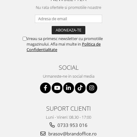
ergonomice
Nu rata ofertele si promotiile noastre
Masini de legat, indosariat si
accesorii
Protocol si HORECA
Apa si bauturi racoritoare
Vreau sa primesc newsletter cu promotiile
magazinului. Afla mai multe in
Politica de
Cafea, ceai, zahar, lapte
Confidentialitate
Casa si bucatarie
Cani si pahare
SOCIAL
Bucatarie si servire
Urmareste-ne in social media
Textile si confort pentru casa
Decor si interior
Seturi si accesorii pentru vin
SUPORT CLIENTI
Rucsacuri si articole de calatorie
Rucsacuri
Luni - Vineri: 08.30 - 17:00
0733 953 016
Trollere, genti si accesorii de voiaj
brasov@brandoffice.ro
Genti de umar si borsete