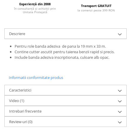
Articole pentru rufe, casa,
Experiență din 2008
Transport GRATUIT
geamuri, mobila
în consultanță și achiziții prin
la comenzi peste 399 RON
Unitate Protejată
Articole pentru birou, suprafete,
pardoseli
Intretinere si odorizante masina
Descriere
Saci de gunoi
Pentru role banda adeziva de pana la 19 mm x 33 m.
Accesorii pentru curatenie
Contine cutter ascutit pentru taierea benzii rapid si precis.
Include banda adeziva inscriptionata, culoare alb opac.
Tipografie si stampile
Formulare tipizate
Caiete si blocnotesuri
Informatii conformitate produs
personalizate
Caracteristici
Stampile, tusiere si tus
Protectia muncii si Imbracaminte
Video
(1)
Imbracaminte
Intrebari frecvente
Tricouri
Review-uri
(0)
Bluze & Pulovere