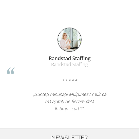
Suporturi si huse telefoane &
tablete
Periferice PC si accesorii
Ergnonomice
Audio
Boxe portabile
Casti
Randstad Staffing
Tehnica si mobilier pentru birou
Randstad Staffing
Laminatoare
Folii laminare
⭐⭐⭐⭐⭐
Accesorii mobilier
„Sunteți minunați! Mulțumesc mult că
Ghilotine și Trimmere
mă ajutați de fiecare dată
Calculatoare de birou
în timp scurt!!!”
Distrugatoare documente
Cosuri de gunoi pentru birou
Scaune, birouri si produse
NEWSLETTER