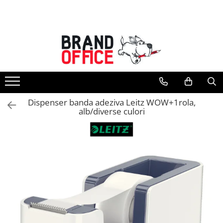
Toate Produsele
Unitate Protejata - PRODUCTIE
Hartie copiator si produse
tipografice
Produse consumabile din hartie
Dispenser banda adeziva Leitz WOW+1rola,
Detergenti si dezinfectanti
alb/diverse culori
Formulare tipizate
Saci menajeri (Unitate Protejata)
Agende, calendare si organizatoare
Agende personalizabile
Organizatoare business
Birotica si papetarie
Hartie si articole din hartie