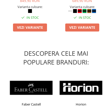
849,90 RON
689,90 RON
Table magnetice (whiteboard-uri)
Varianta culoare:
Varianta culoare:
Electronice si accesorii tech
Gadgeturi mobile
IN STOC
IN STOC
Securitate digitala
VEZI VARIANTE
VEZI VARIANTE
Adaptoare de calatorie
Baterii si acumulatori
Cabluri si conectivitate
DESCOPERA CELE MAI
Incarcatoare wireless
POPULARE BRANDURI:
Incarcatoare cu fir si auto
Ceasuri smart - Smartwatch
Baterii externe - Powerbanks
Accesorii localizare (FindMy)
Cartuse, tonere, consumabile PC
Standuri PC si suporturi
Faber Castell
Horion
ergonomice