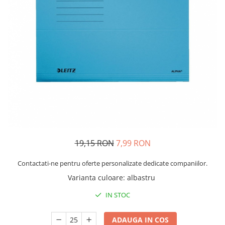
Bibliorafturi, caiete mecanice,
separatoare
Capsatoare, capse si perforatoare
Caiete si blocnotesuri
Dosare, folii protectie si mape
Accesorii diverse pentru birou
Etichetare si ambalare
Arhivare si depozitare
Instrumente de scris
Pixuri de plastic
19,15 RON
7,99 RON
Pixuri metalice
Contactati-ne pentru oferte personalizate dedicate companiilor.
Pixuri cu gel
Stilouri
Varianta culoare
:
albastru
Seturi de scris Premium
IN STOC
Instrumente de scris eco
Creioane mecanice si grafit
ADAUGA IN COS