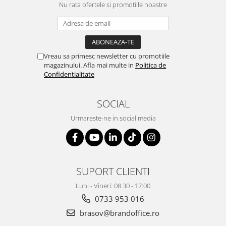
Suporturi si huse telefoane &
Nu rata ofertele si promotiile noastre
tablete
Periferice PC si accesorii
Ergnonomice
Audio
Vreau sa primesc newsletter cu promotiile
magazinului. Afla mai multe in
Politica de
Boxe portabile
Confidentialitate
Casti
Tehnica si mobilier pentru birou
SOCIAL
Laminatoare
Urmareste-ne in social media
Folii laminare
Accesorii mobilier
Ghilotine și Trimmere
SUPORT CLIENTI
Calculatoare de birou
Luni - Vineri: 08.30 - 17:00
Distrugatoare documente
0733 953 016
Cosuri de gunoi pentru birou
brasov@brandoffice.ro
Scaune, birouri si produse