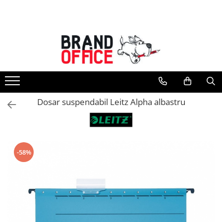
Toate Produsele
Unitate Protejata - PRODUCTIE
Hartie copiator si produse
tipografice
Produse consumabile din hartie
Dosar suspendabil Leitz Alpha albastru
Detergenti si dezinfectanti
Formulare tipizate
Saci menajeri (Unitate Protejata)
-58%
Agende, calendare si organizatoare
Agende personalizabile
Organizatoare business
Birotica si papetarie
Hartie si articole din hartie