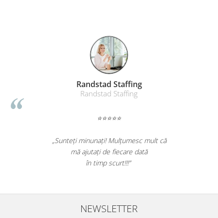
Table magnetice (whiteboard-uri)
Electronice si accesorii tech
Gadgeturi mobile
Securitate digitala
Adaptoare de calatorie
Baterii si acumulatori
Randstad Staffing
Cabluri si conectivitate
Randstad Staffing
Incarcatoare wireless
⭐⭐⭐⭐⭐
Incarcatoare cu fir si auto
Ceasuri smart - Smartwatch
„Sunteți minunați! Mulțumesc mult că
Baterii externe - Powerbanks
mă ajutați de fiecare dată
în timp scurt!!!”
Accesorii localizare (FindMy)
Cartuse, tonere, consumabile PC
Standuri PC si suporturi
ergonomice
NEWSLETTER