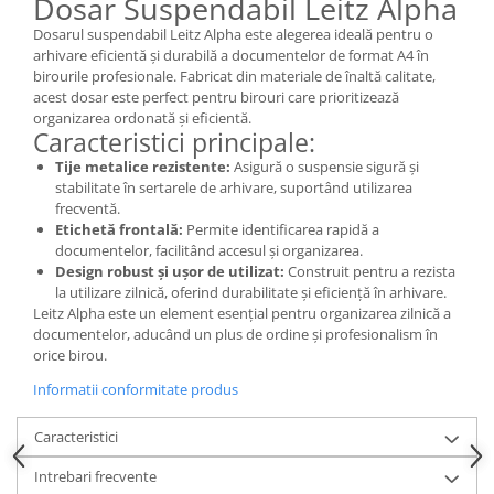
Dosar Suspendabil Leitz Alpha
Articole pentru rufe, casa,
geamuri, mobila
Dosarul suspendabil Leitz Alpha este alegerea ideală pentru o
arhivare eficientă și durabilă a documentelor de format A4 în
Articole pentru birou, suprafete,
birourile profesionale. Fabricat din materiale de înaltă calitate,
pardoseli
acest dosar este perfect pentru birouri care prioritizează
organizarea ordonată și eficientă.
Intretinere si odorizante masina
Caracteristici principale:
Saci de gunoi
Tije metalice rezistente:
Asigură o suspensie sigură și
stabilitate în sertarele de arhivare, suportând utilizarea
Accesorii pentru curatenie
frecventă.
Tipografie si stampile
Etichetă frontală:
Permite identificarea rapidă a
documentelor, facilitând accesul și organizarea.
Formulare tipizate
Design robust și ușor de utilizat:
Construit pentru a rezista
Caiete si blocnotesuri
la utilizare zilnică, oferind durabilitate și eficiență în arhivare.
personalizate
Leitz Alpha este un element esențial pentru organizarea zilnică a
documentelor, aducând un plus de ordine și profesionalism în
Stampile, tusiere si tus
orice birou.
Protectia muncii si Imbracaminte
Informatii conformitate produs
Imbracaminte
Caracteristici
Tricouri
Bluze & Pulovere
Intrebari frecvente