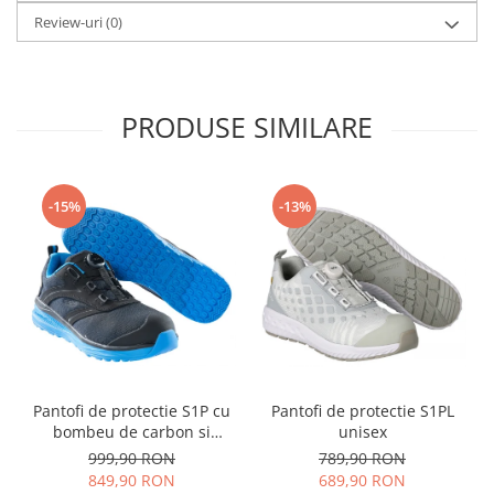
Camasi
Review-uri
(0)
Pantaloni
Pantaloni cu pieptar
Hanorace
PRODUSE SIMILARE
Jachete
Impermeabile
Veste
Reflectorizante
-15%
-13%
Incaltaminte
Incaltaminte de lucru si protectie
Incaltaminte de oras si munte
Echipamente medicale
Manusi de protectie
Accesorii pentru protectia capului
Pantofi de protectie S1P cu
Pantofi de protectie S1PL
Casti de protectie
bombeu de carbon si
unisex
inchidere BOAÂ® Fit
Antifoane
999,90 RON
789,90 RON
849,90 RON
689,90 RON
Ochelari de protectie si viziere