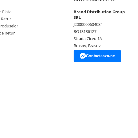
 Plata
Brand Distribution Group
SRL
e Retur
J2000000604084
Produselor
RO13186127
de Retur
Strada Ciceu 1A
Brasov, Brasov
Contacteaza-ne