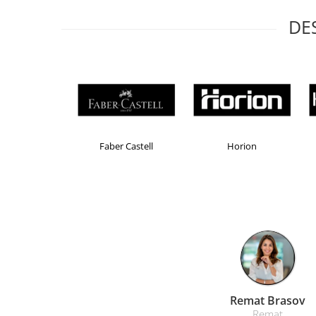
Masti de protectie respiratorie
DE
Sepci, caciuli si esarfe
Pachete promotionale
Accesorii pentru protectia muncii
Sosete de lucru
Branturi
Diverse accesorii
Brand Product UP
Colorissimo
Articole de unica folosinta
Copii - tricouri si hanorace
Comunicare si prezentare
Flipchart-uri
Ecrane Interactive
Sisteme de afisare
Ecrane de proiectie
Accesorii prezentare
Liamed Brasov
Liamed