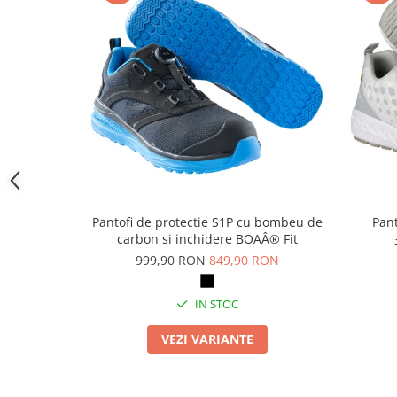
Camasi
Pantaloni
Pantaloni cu pieptar
Hanorace
Jachete
Impermeabile
Veste
Reflectorizante
Incaltaminte
Incaltaminte de lucru si protectie
Pantofi de protectie S1P cu bombeu de
Pant
Incaltaminte de oras si munte
carbon si inchidere BOAÂ® Fit
999,90 RON
849,90 RON
Echipamente medicale
Manusi de protectie
IN STOC
Accesorii pentru protectia capului
VEZI VARIANTE
Casti de protectie
Antifoane
Ochelari de protectie si viziere