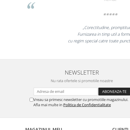
Table magnetice (whiteboard-uri)
Electronice si accesorii tech
⭐⭐⭐⭐⭐
Gadgeturi mobile
Securitate digitala
„Promotionalele sunt minu
colegii mei au fost foarte inc
Adaptoare de calatorie
la fel si clientii nostri!”
Baterii si acumulatori
Cabluri si conectivitate
Incarcatoare wireless
NEWSLETTER
Incarcatoare cu fir si auto
Nu rata ofertele si promotiile noastre
Ceasuri smart - Smartwatch
Baterii externe - Powerbanks
Accesorii localizare (FindMy)
Vreau sa primesc newsletter cu promotiile magazinului.
Afla mai multe in
Politica de Confidentialitate
Cartuse, tonere, consumabile PC
Standuri PC si suporturi
ergonomice
MAGAZINUL MEU
CLIENTI