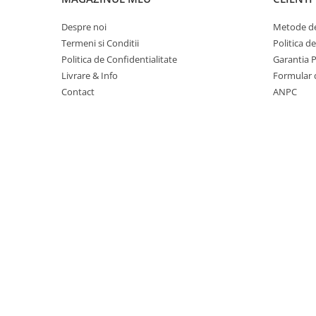
Suporturi si huse telefoane &
tablete
Despre noi
Metode de
Periferice PC si accesorii
Termeni si Conditii
Politica d
Ergnonomice
Politica de Confidentialitate
Garantia 
Livrare & Info
Formular 
Audio
Contact
ANPC
Boxe portabile
Casti
Tehnica si mobilier pentru birou
Laminatoare
Folii laminare
Accesorii mobilier
Ghilotine și Trimmere
Calculatoare de birou
Distrugatoare documente
Cosuri de gunoi pentru birou
Scaune, birouri si produse