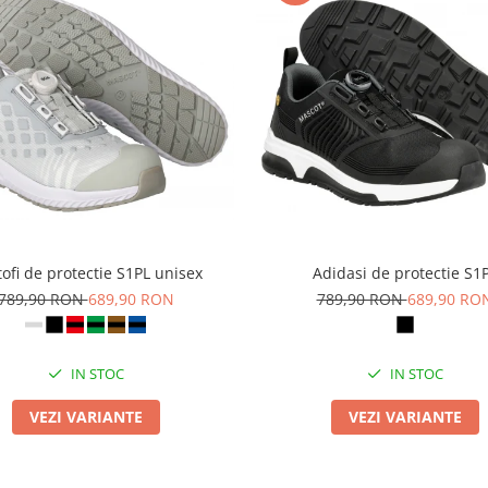
ofi de protectie S1PL unisex
Adidasi de protectie S1
789,90 RON
689,90 RON
789,90 RON
689,90 RO
IN STOC
IN STOC
VEZI VARIANTE
VEZI VARIANTE