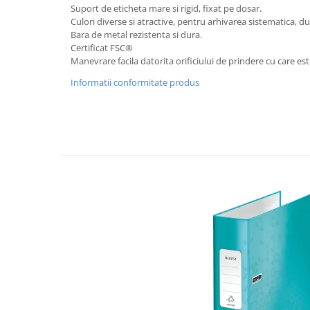
Rollere
Suport de eticheta mare si rigid, fixat pe dosar.
Culori diverse si atractive, pentru arhivarea sistematica, du
Finelinere
Bara de metal rezistenta si dura.
Textmarkere
Certificat FSC®
Markere diverse
Manevrare facila datorita orificiului de prindere cu care es
Carioci si creioane colorate
Informatii conformitate produs
Rezerve instrumente scris
Tavite documente si suporturi
Ascutitori, radiere, agrafe
Foarfece pentru birou
Curatenie si igiena
Produse Antibacteriene
Articole pentru baie
Articole pentru bucatarie
Maturi, mopuri si galeti
Hartie igienica, prosoape hartie si
dispensere