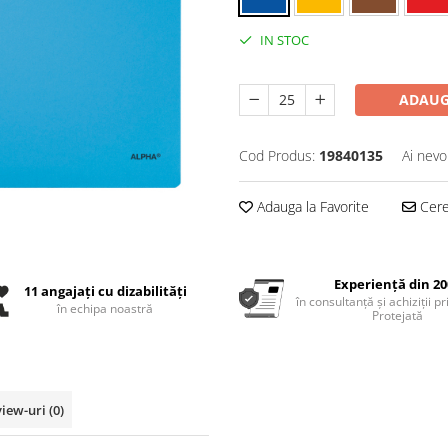
IN STOC
ADAUG
Cod Produs:
19840135
Ai nevo
Adauga la Favorite
Cere 
Experiență din 20
11 angajați cu dizabilități
în consultanță și achiziții p
în echipa noastră
Protejată
view-uri
(0)