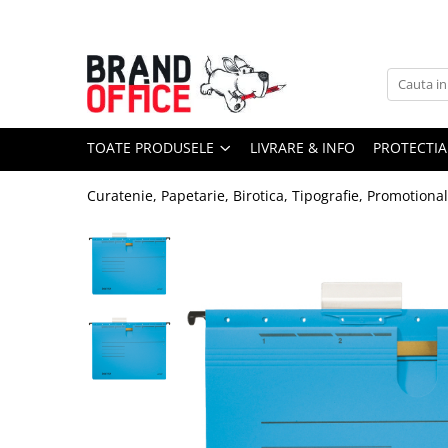
Toate Produsele
Unitate Protejata - PRODUCTIE
Hartie copiator si produse
TOATE PRODUSELE
LIVRARE & INFO
PROTECTIA
tipografice
Produse consumabile din hartie
Curatenie, Papetarie, Birotica, Tipografie, Promotiona
Detergenti si dezinfectanti
Formulare tipizate
Saci menajeri (Unitate Protejata)
Agende, calendare si organizatoare
Agende personalizabile
Organizatoare business
Birotica si papetarie
Hartie si articole din hartie