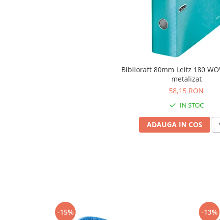
Articole pentru rufe, casa,
geamuri, mobila
Articole pentru birou, suprafete,
pardoseli
Intretinere si odorizante masina
Biblioraft 80mm Leitz 180 WO
Saci de gunoi
metalizat
Accesorii pentru curatenie
58,15 RON
Tipografie si stampile
IN STOC
Formulare tipizate
ADAUGA IN COS
Caiete si blocnotesuri
personalizate
Stampile, tusiere si tus
Protectia muncii si Imbracaminte
Imbracaminte
Tricouri
Bluze & Pulovere
-15%
-13%