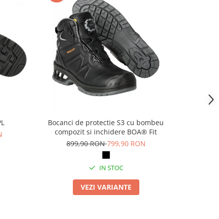
PL
Bocanci de protectie S3 cu bombeu
Pa
compozit si inchidere BOA® Fit
N
69
899,90 RON
799,90 RON
IN STOC
VEZI VARIANTE