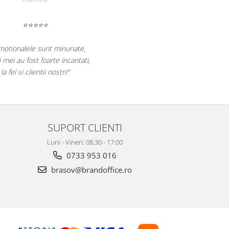
⭐⭐⭐⭐⭐
am pentru reluarea colaborarii si
multumiti pentru produsele plasate
inalizate cu succes la timp."
SUPORT CLIENTI
Luni - Vineri: 08.30 - 17:00
0733 953 016
brasov@brandoffice.ro