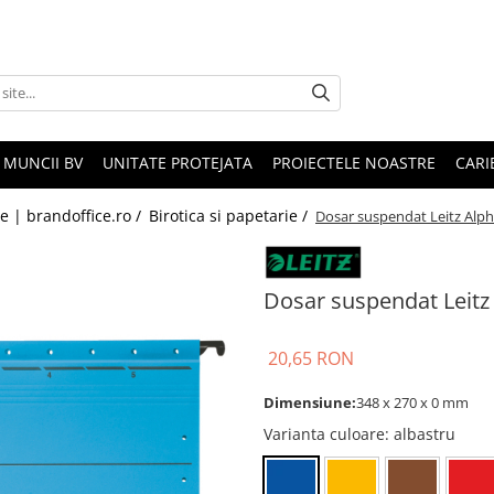
 MUNCII BV
UNITATE PROTEJATA
PROIECTELE NOASTRE
CARI
le | brandoffice.ro /
Birotica si papetarie /
Dosar suspendat Leitz Alph
Dosar suspendat Leitz 
20,65 RON
Dimensiune:
348 x 270 x 0 mm
Varianta culoare
: albastru