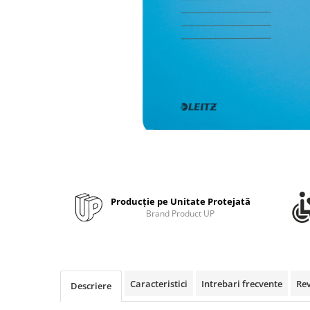
Bibliorafturi, caiete mecanice,
separatoare
Capsatoare, capse si perforatoare
Caiete si blocnotesuri
Dosare, folii protectie si mape
Accesorii diverse pentru birou
Etichetare si ambalare
Arhivare si depozitare
Instrumente de scris
Pixuri de plastic
Producție pe Unitate Protejată
Pixuri metalice
Brand Product UP
Pixuri cu gel
Stilouri
Seturi de scris Premium
Instrumente de scris eco
Caracteristici
Intrebari frecvente
Re
Descriere
Creioane mecanice si grafit