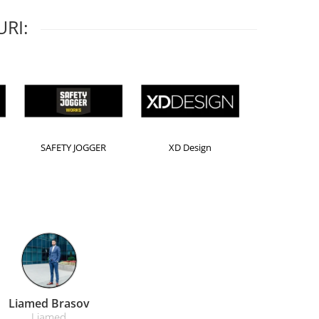
RI:
Horion
Kensington
Leitz
Farmacom Brasov
Farmacom