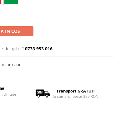
A IN COS
ie de ajutor?
0733 953 016
informatii
08
Transport GRATUIT
rin Unitate
la comenzi peste 399 RON