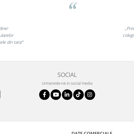
nate,
„Ne bucur
antati,
ne declaram 
si f
SOCIAL
Urmareste-ne in social media
DATE COMERCIALE