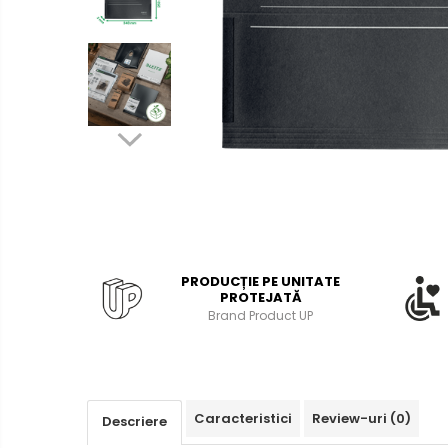
Bibliorafturi, caiete mecanice,
separatoare
Capsatoare, capse si
perforatoare
Caiete si blocnotesuri
Dosare, folii protectie si mape
Accesorii diverse pentru birou
Etichetare si ambalare
Arhivare si depozitare
Instrumente de scris
PRODUCȚIE PE UNITATE
PROTEJATĂ
Pixuri de plastic
Brand Product UP
Pixuri metalice
Pixuri cu gel
Stilouri
Seturi de scris Premium
Caracteristici
Review-uri
(0)
Descriere
Instrumente de scris eco