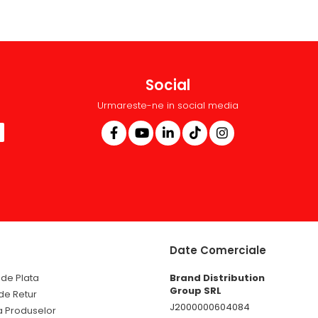
Social
Urmareste-ne in social media
Date Comerciale
de Plata
Brand Distribution
Group SRL
 de Retur
J2000000604084
a Produselor