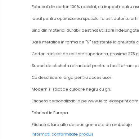
Fabricat din carton 100% reciclat, cu impact neutru asu
Creioane mecanice si grafit
Rollere
Ideal pentru optimizarea spatiului folosit datorita arh
Finelinere
Sina din material durabil destinat utilizarii indelung
Textmarkere
Markere diverse
Bare metalice in forma de "S" rezistente la greutate c
Carioci si creioane colorate
Carton reciclat de calitate superioara, grosime 275 
Rezerve instrumente scris
Suport de eticheta retractabil pentru a facilita transp
Tavite documente si suporturi
Ascutitori, radiere, agrafe
Cu deschidere larga pentru acces usor.
Foarfece pentru birou
Modern si stilat de culoare negru cu gri.
Curatenie si igiena
Eticheta personalizabila pe www.leitz-easyprint.com
Produse Antibacteriene
Articole pentru baie
Fabricat in Europa
Articole pentru bucatarie
Etichetat, fara alte deseuri generate de ambalaje
Maturi, mopuri si galeti
Informatii conformitate produs