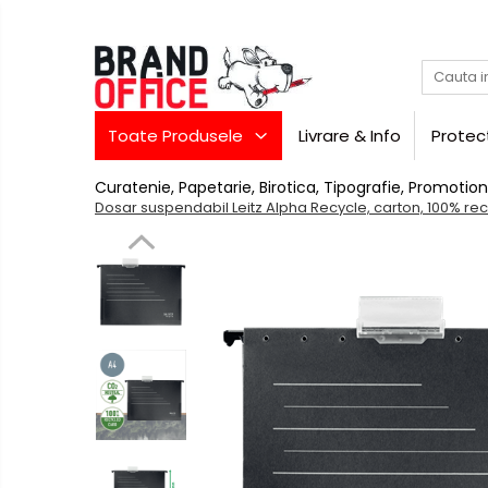
Toate Produsele
Unitate Protejata - PRODUCTIE
Toate Produsele
Livrare & Info
Protec
Hartie copiator si produse
tipografice
Curatenie, Papetarie, Birotica, Tipografie, Promotion
Produse consumabile din hartie
Dosar suspendabil Leitz Alpha Recycle, carton, 100% recic
Detergenti si dezinfectanti
Formulare tipizate
Saci menajeri (Unitate
Protejata)
Agende, calendare si
organizatoare
Agende personalizabile
Birotica
si
Organizatoare business
papetarie
Hartie si articole din hartie