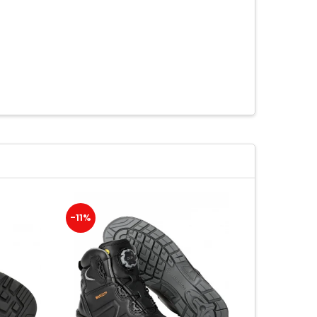
-11%
-14%