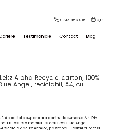
0733 953 016
0,00
Cariere
Testimoniale
Contact
Blog
eitz Alpha Recycle, carton, 100%
 Blue Angel, reciclabil, A4, cu
uf, de calitate superioara pentru documente A4. Din
neutru asupra mediului si certificat Blue Angel.
verticala a documentelor, pastrandu-l astfel curact si