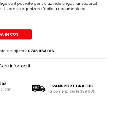
lige sunt potrivite pentru uz indelungat, iar suportul
 utilizare si organizare facila a documentelor.
A IN COS
oie de ajutor?
0733 953 016
ere informatii
008
TRANSPORT GRATUIT
ii prin
la comenzi peste 399 RON