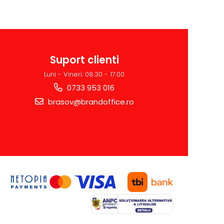
Suport clienti
Luni - Vineri: 08.30 - 17:00
0733 953 016
brasov@brandoffice.ro