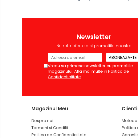
Accesorii localizare (FindMy)
Cartuse, tonere, consumabile
PC
Standuri PC si suporturi
Newsletter
ergonomice
Nu rata ofertele si promotiile noastre
Suporturi si huse telefoane &
tablete
Periferice PC si accesorii
Vreau sa primesc newsletter cu promotiile
Ergnonomice
magazinului. Afla mai multe in
Politica de
Confidentialitate
Audio
Boxe portabile
Casti
Tehnica si mobilier pentru birou
Magazinul Meu
Clienti
Laminatoare
Despre noi
Metode 
Folii laminare
Termeni si Conditii
Politica
Accesorii mobilier
Politica de Confidentialitate
Garanti