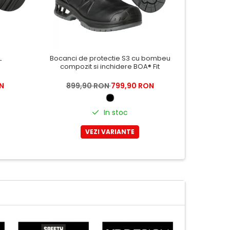
L
Bocanci de protectie S3 cu bombeu
Pa
compozit si inchidere BOA® Fit
N
899,90 RON
799,90 RON
699
In stoc
VEZI VARIANTE