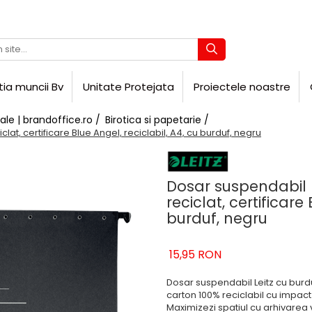
tia muncii Bv
Unitate Protejata
Proiectele noastre
ale | brandoffice.ro /
Birotica si papetarie /
lat, certificare Blue Angel, reciclabil, A4, cu burduf, negru
Dosar suspendabil L
reciclat, certificare
burduf, negru
15,95 RON
Dosar suspendabil Leitz cu burd
carton 100% reciclabil cu impact 
Maximizezi spatiul cu arhivarea 