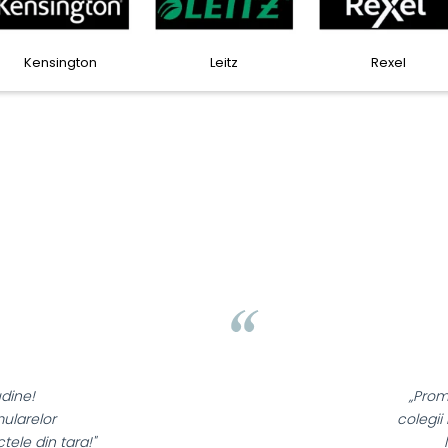
Faber Castell
Horion
Kensin
Liamed Brasov
Liamed
⭐⭐⭐⭐⭐
„Promotionalele sunt minunate,
colegii mei au fost foarte incantati,
la fel si clientii nostri!”