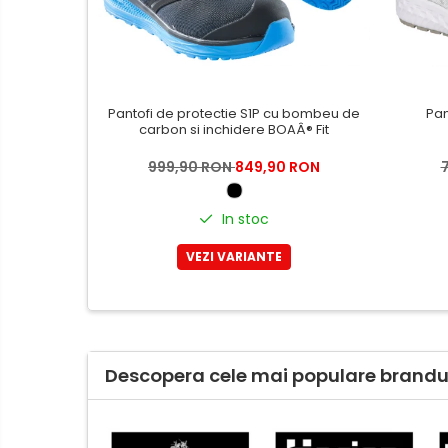
Casti de protectie
Antifoane
Ochelari de protectie si viziere
Masti de protectie respiratorie
Pantofi de protectie S1P cu bombeu de
Pan
Sepci, caciuli si esarfe
carbon si inchidere BOAÂ® Fit
Pachete promotionale
999,90 RON
849,90 RON
Accesorii pentru protectia
muncii
In stoc
Sosete de lucru
VEZI VARIANTE
Branturi
Diverse accesorii
Articole de unica folosinta
Copii - tricouri si hanorace
Descopera cele mai populare brandur
Comunicare si prezentare
Flipchart-uri
Ecrane Interactive