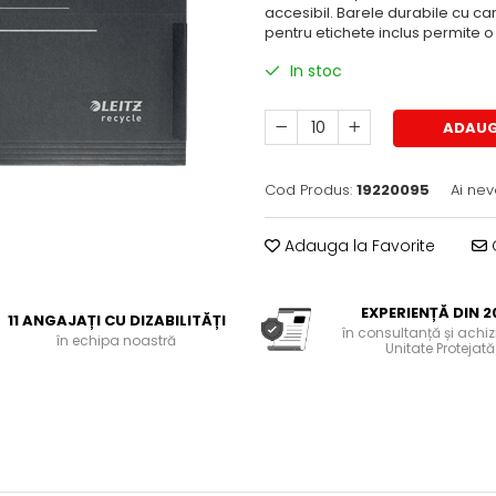
accesibil. Barele durabile cu car
pentru etichete inclus permite o
In stoc
ADAUG
Cod Produs:
19220095
Ai nev
Adauga la Favorite
C
EXPERIENȚĂ DIN 2
11 ANGAJAȚI CU DIZABILITĂȚI
în consultanță și achiziț
în echipa noastră
Unitate Protejată