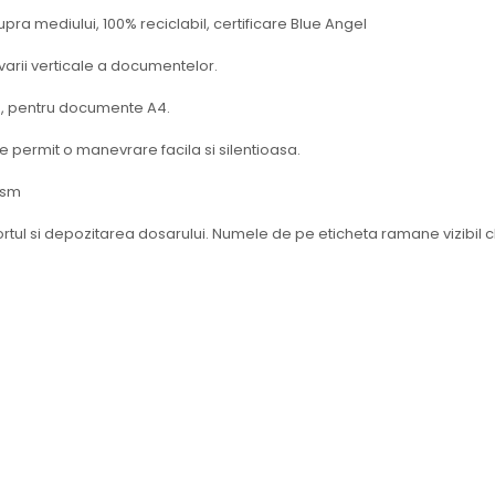
pra mediului, 100% reciclabil, certificare Blue Angel
ivarii verticale a documentelor.
ate, pentru documente A4.
e permit o manevrare facila si silentioasa.
gsm
ortul si depozitarea dosarului. Numele de pe eticheta ramane vizibil ch