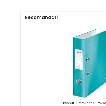
Hartie igienica, prosoape hartie
si dispensere
Articole pentru rufe, casa,
Recomandari
geamuri, mobila
Articole pentru birou, suprafete,
pardoseli
Intretinere si odorizante masina
Saci de gunoi
Accesorii pentru curatenie
Tipografie si stampile
Formulare tipizate
Caiete si blocnotesuri
personalizate
Stampile, tusiere si tus
Protectia muncii si Imbracaminte
Imbracaminte
Biblioraft 80mm Leitz 180 WO