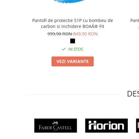
Articole pentru rufe, casa,
geamuri, mobila
Articole pentru birou, suprafete,
Pantofi de protectie S1P cu bombeu de
Pant
pardoseli
carbon si inchidere BOAÂ® Fit
999,90 RON
849,90 RON
Intretinere si odorizante masina
Saci de gunoi
IN STOC
Accesorii pentru curatenie
VEZI VARIANTE
Tipografie si stampile
Formulare tipizate
Caiete si blocnotesuri
personalizate
DE
Stampile, tusiere si tus
Protectia muncii si Imbracaminte
Imbracaminte
Tricouri
Bluze & Pulovere