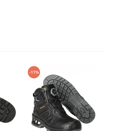
-11%
-14%