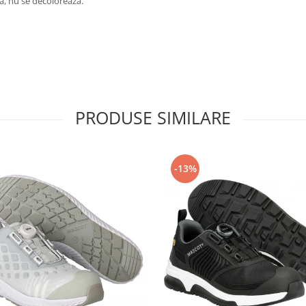
a, nu se decoloreaza.
PRODUSE SIMILARE
-13%