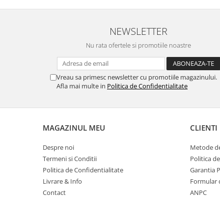
Masti de protectie respiratorie
Sepci, caciuli si esarfe
NEWSLETTER
Pachete promotionale
Nu rata ofertele si promotiile noastre
Accesorii pentru protectia muncii
Sosete de lucru
Vreau sa primesc newsletter cu promotiile magazinului.
Branturi
Afla mai multe in
Politica de Confidentialitate
Diverse accesorii
Articole de unica folosinta
Copii - tricouri si hanorace
MAGAZINUL MEU
CLIENTI
Comunicare si prezentare
Flipchart-uri
Despre noi
Metode de
Termeni si Conditii
Politica d
Ecrane Interactive
Politica de Confidentialitate
Garantia 
Sisteme de afisare
Livrare & Info
Formular 
Ecrane de proiectie
Contact
ANPC
Accesorii prezentare