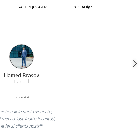
orion
Kensington
Leitz
Farmacom Brasov
Farmacom
⭐⭐⭐⭐⭐
bucuram pentru reluarea colaborarii si
laram multumiti pentru produsele plasate
si finalizate cu succes la timp."