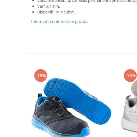
Calitate deosebita, cerneala permanenta pe baza de ap
Rollere
Varf 0.4 mm.
Finelinere
Disponibil in 4 culori.
Textmarkere
Informatii conformitate produs
Markere diverse
Carioci si creioane colorate
Rezerve instrumente scris
Tavite documente si suporturi
Ascutitori, radiere, agrafe
Foarfece pentru birou
-15%
-13%
Curatenie si igiena
Produse Antibacteriene
Articole pentru baie
Articole pentru bucatarie
Maturi, mopuri si galeti
Hartie igienica, prosoape hartie si
dispensere