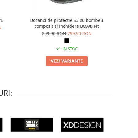
PL
Bocanci de protectie S3 cu bombeu
Pa
compozit si inchidere BOA® Fit
N
69
899,90 RON
799,90 RON
IN STOC
VEZI VARIANTE
RI: