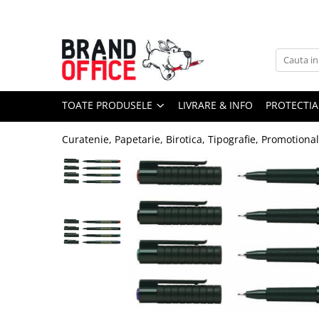
Toate Produsele
Unitate Protejata - PRODUCTIE
Hartie copiator si produse
TOATE PRODUSELE
LIVRARE & INFO
PROTECTIA
tipografice
Produse consumabile din hartie
Curatenie, Papetarie, Birotica, Tipografie, Promotiona
Detergenti si dezinfectanti
Formulare tipizate
Saci menajeri (Unitate Protejata)
Agende, calendare si organizatoare
Agende personalizabile
Organizatoare business
Birotica si papetarie
Hartie si articole din hartie