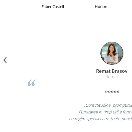
Camasi
Brand Product UP
Colorissimo
EKOMAX
Pantaloni
Pantaloni cu pieptar
Hanorace
Jachete
Impermeabile
Veste
Reflectorizante
Incaltaminte
Liamed Br
Incaltaminte de lucru si protectie
Liamed
Incaltaminte de oras si munte
Echipamente medicale
⭐⭐⭐⭐⭐
Manusi de protectie
„Promotionalele sun
Accesorii pentru protectia capului
colegii mei au fost foa
Casti de protectie
la fel si clientii 
Antifoane
Ochelari de protectie si viziere