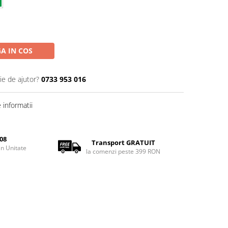
A IN COS
ie de ajutor?
0733 953 016
informatii
08
Transport GRATUIT
rin Unitate
la comenzi peste 399 RON