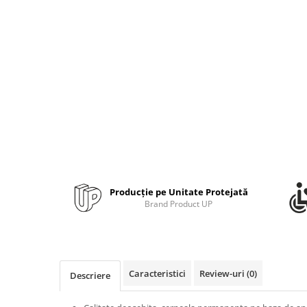
Bibliorafturi, caiete mecanice,
separatoare
Capsatoare, capse si perforatoare
Caiete si blocnotesuri
Dosare, folii protectie si mape
Accesorii diverse pentru birou
Etichetare si ambalare
Arhivare si depozitare
Instrumente de scris
Pixuri de plastic
Producție pe Unitate Protejată
Brand Product UP
Pixuri metalice
Pixuri cu gel
Stilouri
Seturi de scris Premium
Caracteristici
Review-uri
(0)
Descriere
Instrumente de scris eco
Creioane mecanice si grafit