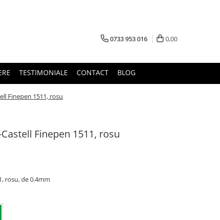
0733 953 016
0,00
ERE
TESTIMONIALE
CONTACT
BLOG
ell Finepen 1511, rosu
Castell Finepen 1511, rosu
11, rosu, de 0.4mm