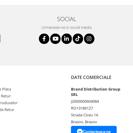
SOCIAL
Urmareste-ne in social media
DATE COMERCIALE
 Plata
Brand Distribution Group
SRL
e Retur
J2000000604084
Produselor
RO13186127
de Retur
Strada Ciceu 1A
Brasov, Brasov
Contacteaza-ne