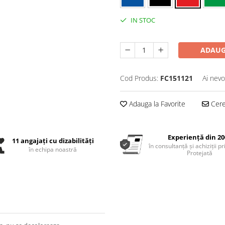
IN STOC
ADAUG
Cod Produs:
FC151121
Ai nevo
Adauga la Favorite
Cere 
Experiență din 20
11 angajați cu dizabilități
în consultanță și achiziții p
în echipa noastră
Protejată