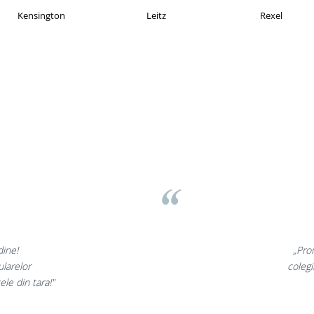
Esselte
Faber Castell
H
asov
t minunate,
„Ne 
rte incantati,
ne dec
nostri!”