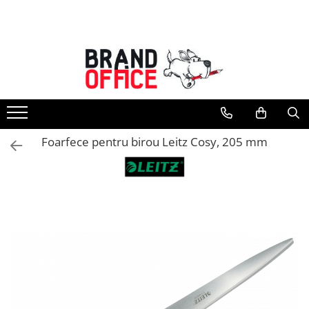
Toate Produsele
Unitate Protejata - PRODUCTIE
Hartie copiator si produse
tipografice
Produse consumabile din hartie
Foarfece pentru birou Leitz Cosy, 205 mm
Detergenti si dezinfectanti
Formulare tipizate
Saci menajeri (Unitate Protejata)
Agende, calendare si organizatoare
Agende personalizabile
Organizatoare business
Birotica si papetarie
Hartie si articole din hartie