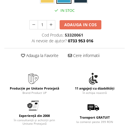
Rollere
Finelinere
IN STOC
Textmarkere
ADAUGA IN COS
Markere diverse
Carioci si creioane colorate
Cod Produs:
53320061
Rezerve instrumente scris
Ai nevoie de ajutor?
0733 953 016
Tavite documente si suporturi
Adauga la Favorite
Cere informatii
Ascutitori, radiere, agrafe
Foarfece pentru birou
Curatenie si igiena
Produse Antibacteriene
Producție pe Unitate Protejată
11 angajați cu dizabilități
Articole pentru baie
Brand Product UP
în echipa noastră
Articole pentru bucatarie
Maturi, mopuri si galeti
Experiență din 2008
Hartie igienica, prosoape hartie si
Transport GRATUIT
în consultanță și achiziții prin
la comenzi peste 399 RON
dispensere
Unitate Protejată