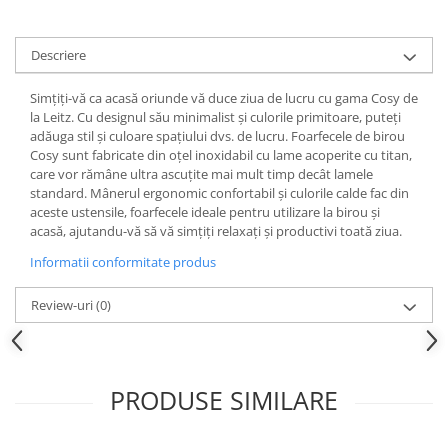
Articole pentru rufe, casa,
geamuri, mobila
Descriere
Articole pentru birou, suprafete,
pardoseli
Simțiți-vă ca acasă oriunde vă duce ziua de lucru cu gama Cosy de
Intretinere si odorizante masina
la Leitz. Cu designul său minimalist și culorile primitoare, puteți
adăuga stil și culoare spațiului dvs. de lucru. Foarfecele de birou
Saci de gunoi
Cosy sunt fabricate din oțel inoxidabil cu lame acoperite cu titan,
Accesorii pentru curatenie
care vor rămâne ultra ascuțite mai mult timp decât lamele
standard. Mânerul ergonomic confortabil și culorile calde fac din
Tipografie si stampile
aceste ustensile, foarfecele ideale pentru utilizare la birou și
Formulare tipizate
acasă, ajutandu-vă să vă simțiți relaxați și productivi toată ziua.
Caiete si blocnotesuri
Informatii conformitate produs
personalizate
Review-uri
(0)
Stampile, tusiere si tus
Protectia muncii si Imbracaminte
Imbracaminte
PRODUSE SIMILARE
Tricouri
Bluze & Pulovere