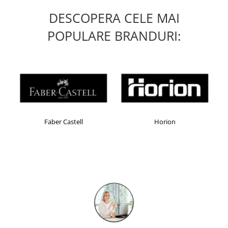
Masti de protectie respiratorie
DESCOPERA CELE MAI
Sepci, caciuli si esarfe
POPULARE BRANDURI:
Pachete promotionale
Accesorii pentru protectia muncii
Sosete de lucru
Branturi
Diverse accesorii
Articole de unica folosinta
Faber Castell
Horion
Copii - tricouri si hanorace
Comunicare si prezentare
Flipchart-uri
Ecrane Interactive
Sisteme de afisare
Ecrane de proiectie
Accesorii prezentare