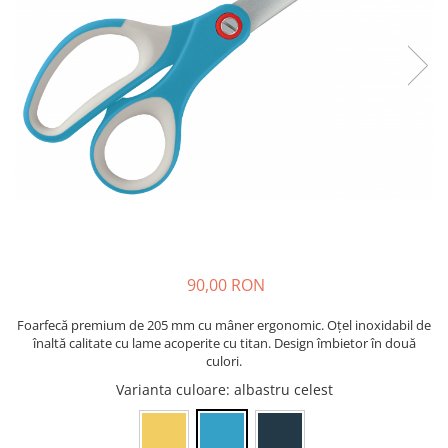
Bibliorafturi, caiete mecanice,
separatoare
Capsatoare, capse si perforatoare
Caiete si blocnotesuri
Dosare, folii protectie si mape
Accesorii diverse pentru birou
Etichetare si ambalare
Arhivare si depozitare
Instrumente de scris
Pixuri de plastic
90,00 RON
Pixuri metalice
Foarfecă premium de 205 mm cu mâner ergonomic. Oțel inoxidabil de
Pixuri cu gel
înaltă calitate cu lame acoperite cu titan. Design îmbietor în două
Stilouri
culori.
Seturi de scris Premium
Varianta culoare
: albastru celest
Instrumente de scris eco
Creioane mecanice si grafit