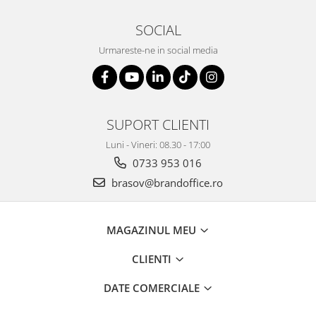
Suporturi si huse telefoane &
tablete
SOCIAL
Periferice PC si accesorii
Urmareste-ne in social media
Ergnonomice
Audio
Boxe portabile
Casti
SUPORT CLIENTI
Tehnica si mobilier pentru birou
Luni - Vineri: 08.30 - 17:00
Laminatoare
0733 953 016
Folii laminare
brasov@brandoffice.ro
Accesorii mobilier
Ghilotine și Trimmere
MAGAZINUL MEU
Calculatoare de birou
CLIENTI
Distrugatoare documente
Cosuri de gunoi pentru birou
DATE COMERCIALE
Scaune, birouri si produse