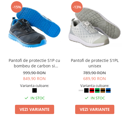
Camasi
-15%
-13%
Pantaloni
Pantaloni cu pieptar
Hanorace
Jachete
Impermeabile
Veste
Reflectorizante
Pantofi de protectie S1P cu
Pantofi de protectie S1PL
Incaltaminte
bombeu de carbon si
unisex
Incaltaminte de lucru si protectie
inchidere BOAÂ® Fit
999,90 RON
789,90 RON
Incaltaminte de oras si munte
849,90 RON
689,90 RON
Echipamente medicale
Varianta culoare:
Varianta culoare:
Manusi de protectie
IN STOC
IN STOC
Accesorii pentru protectia capului
VEZI VARIANTE
VEZI VARIANTE
Casti de protectie
Antifoane
Ochelari de protectie si viziere