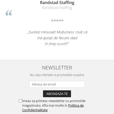
Table magnetice (whiteboard-uri)
Randstad Staffing
Randstad Staffing
Electronice si accesorii tech
Gadgeturi mobile
⭐⭐⭐⭐⭐
Securitate digitala
Adaptoare de calatorie
„Sunteți minunați! Mulțumesc mult că
mă ajutați de fiecare dată
Baterii si acumulatori
în timp scurt!!!”
Cabluri si conectivitate
Incarcatoare wireless
Incarcatoare cu fir si auto
NEWSLETTER
Ceasuri smart - Smartwatch
Nu rata ofertele si promotiile noastre
Baterii externe - Powerbanks
Accesorii localizare (FindMy)
Cartuse, tonere, consumabile PC
Vreau sa primesc newsletter cu promotiile
Standuri PC si suporturi
magazinului. Afla mai multe in
Politica de
ergonomice
Confidentialitate