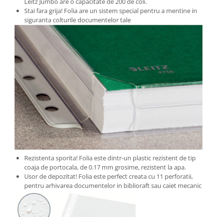
Leitz Jumbo are o capacitate de 200 de coli.
Masti de protectie respiratorie
Stai fara grija! Folia are un sistem special pentru a mentine in
siguranta colturile documentelor tale
Sepci, caciuli si esarfe
Pachete promotionale
Accesorii pentru protectia muncii
Sosete de lucru
Branturi
Diverse accesorii
Articole de unica folosinta
Copii - tricouri si hanorace
Comunicare si prezentare
Flipchart-uri
Rezistenta sporita! Folia este dintr-un plastic rezistent de tip
Ecrane Interactive
coaja de portocala, de 0.17 mm grosime, rezistent la apa.
Sisteme de afisare
Usor de depozitat! Folia este perfect creata cu 11 perforatii,
pentru arhivarea documentelor in biblioraft sau caiet mecanic
Ecrane de proiectie
Accesorii prezentare