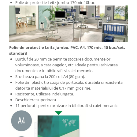
Folie de protectie Leitz Jumbo 170mic 10buc
Articole pentru rufe, casa,
geamuri, mobila
Articole pentru birou, suprafete,
pardoseli
Intretinere si odorizante masina
Saci de gunoi
Folie de protectie Leitz Jumbo, PVC, A4, 170 mic, 10 buc/set,
Accesorii pentru curatenie
standard
Burduf de 20 mm ce permite stocarea documentelor
Tipografie si stampile
voluminoase, a cataloagelor, etc. Ideala pentru arhivarea
Formulare tipizate
documentelor in biblioraft si caiet mecanic.
Stocheaza pana la 200 coli A4 (80 gsm).
Caiete si blocnotesuri
Folie din plastic tip coaja de portocala, durabila si rezistenta
personalizate
datorita materialului de 0.17 mm grosime.
Rezistente, utilizare indelungata.
Stampile, tusiere si tus
Deschidere superioara
Protectia muncii si Imbracaminte
11 perforatii pentru arhivare in biblioraft si caiet mecanic
Imbracaminte
Tricouri
Bluze & Pulovere