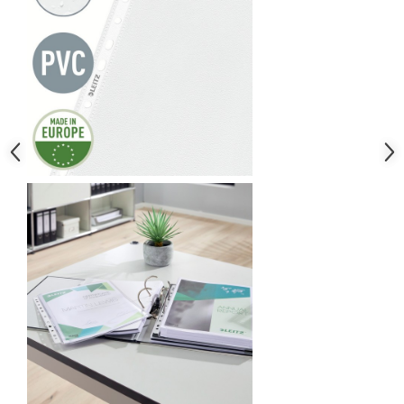
Table magnetice (whiteboard-uri)
Electronice si accesorii tech
Gadgeturi mobile
Securitate digitala
Adaptoare de calatorie
Baterii si acumulatori
Cabluri si conectivitate
Incarcatoare wireless
Incarcatoare cu fir si auto
Ceasuri smart - Smartwatch
Baterii externe - Powerbanks
Accesorii localizare (FindMy)
Cartuse, tonere, consumabile PC
Standuri PC si suporturi
ergonomice