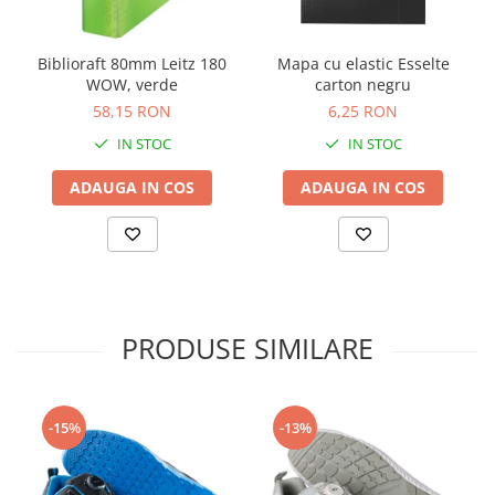
Genti, huse si rucsacuri de laptop
Biblioraft 80mm Leitz 180
Mapa cu elastic Esselte
Genti de plaja si cumparaturi
WOW, verde
carton negru
Portofele si portcarduri RFID
58,15 RON
6,25 RON
Sport si accesorii outdoor
IN STOC
IN STOC
Sticle, cani si termosuri to go
ADAUGA IN COS
ADAUGA IN COS
Sport, jocuri si accesorii
Gratare si picnic
Plaja si relaxare
Genti frigorifice
Ochelari de soare
PRODUSE SIMILARE
Lanyards si brelocuri
Umbrele
-15%
-13%
Scule, unelte si iluminat
Unelte multifunctionale si bricege
(multitools)