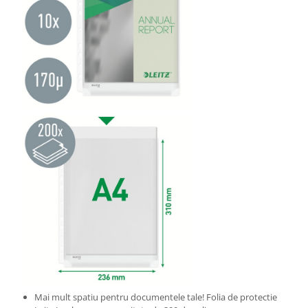
Camasi
Pantaloni
Pantaloni cu pieptar
Hanorace
Jachete
Impermeabile
Veste
Reflectorizante
Incaltaminte
Incaltaminte de lucru si protectie
Incaltaminte de oras si munte
Echipamente medicale
Manusi de protectie
Accesorii pentru protectia capului
Casti de protectie
Antifoane
Mai mult spatiu pentru documentele tale! Folia de protectie
Ochelari de protectie si viziere