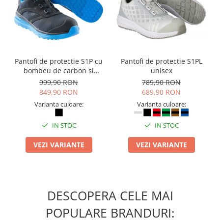
Seturi si scule de baza
Masurare si taiere
Lampi portabile
Lanterne, lampi si accesorii
Pantofi de protectie S1P cu
Pantofi de protectie S1PL
bombeu de carbon si
unisex
Pentru masini, biciclete si prim
inchidere BOAÂ® Fit
999,90 RON
789,90 RON
ajutor
849,90 RON
689,90 RON
Noutati si inovatii
Varianta culoare:
Varianta culoare:
Pachete Cadou Premium
Promotii si reduceri
IN STOC
IN STOC
LICHIDARE DE STOC
VEZI VARIANTE
VEZI VARIANTE
DESCOPERA CELE MAI
POPULARE BRANDURI: