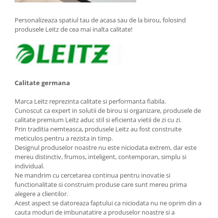
Suporturi si huse telefoane &
tablete
Personalizeaza spatiul tau de acasa sau de la birou, folosind
Periferice PC si accesorii
produsele Leitz de cea mai inalta calitate!
Ergnonomice
Audio
Boxe portabile
Casti
Calitate germana
Tehnica si mobilier pentru birou
Marca Leitz reprezinta calitate si performanta fiabila.
Laminatoare
Cunoscut ca expert in solutii de birou si organizare, produsele de
calitate premium Leitz aduc stil si eficienta vietii de zi cu zi.
Folii laminare
Prin traditia nemteasca, produsele Leitz au fost construite
Accesorii mobilier
meticulos pentru a rezista in timp.
Designul produselor noastre nu este niciodata extrem, dar este
Ghilotine și Trimmere
mereu distinctiv, frumos, inteligent, contemporan, simplu si
Calculatoare de birou
individual.
Ne mandrim cu cercetarea continua pentru inovatie si
Distrugatoare documente
functionalitate si construim produse care sunt mereu prima
alegere a clientilor.
Cosuri de gunoi pentru birou
Acest aspect se datoreaza faptului ca niciodata nu ne oprim din a
Scaune, birouri si produse
cauta moduri de imbunatatire a produselor noastre si a