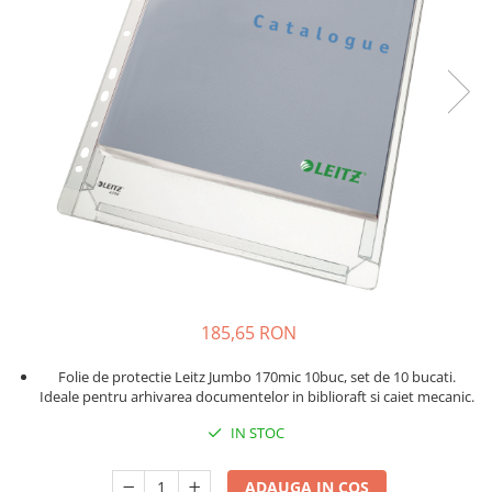
Bibliorafturi, caiete mecanice,
separatoare
Capsatoare, capse si perforatoare
Caiete si blocnotesuri
Dosare, folii protectie si mape
Accesorii diverse pentru birou
Etichetare si ambalare
Arhivare si depozitare
Instrumente de scris
Pixuri de plastic
Pixuri metalice
185,65 RON
Pixuri cu gel
Folie de protectie Leitz Jumbo 170mic 10buc, set de 10 bucati.
Stilouri
Ideale pentru arhivarea documentelor in biblioraft si caiet mecanic.
Seturi de scris Premium
IN STOC
Instrumente de scris eco
Creioane mecanice si grafit
ADAUGA IN COS