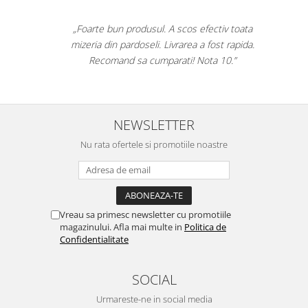
„Corectitudine, promptitudine!
Furnizarea in timp util a formularelor
cu regim special catre toate punctele din tara!"
NEWSLETTER
Nu rata ofertele si promotiile noastre
Vreau sa primesc newsletter cu promotiile
magazinului. Afla mai multe in
Politica de
Confidentialitate
SOCIAL
Urmareste-ne in social media