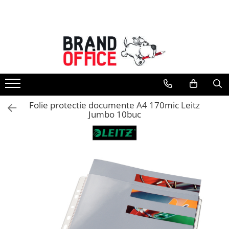
Toate Produsele
Unitate Protejata - PRODUCTIE
Hartie copiator si produse
tipografice
Produse consumabile din hartie
Folie protectie documente A4 170mic Leitz
Detergenti si dezinfectanti
Jumbo 10buc
Formulare tipizate
Saci menajeri (Unitate Protejata)
Agende, calendare si organizatoare
Agende personalizabile
Organizatoare business
Birotica si papetarie
Hartie si articole din hartie