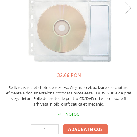
Pixuri cu gel
ergonomice
Echipamente medicale
Stilouri
Suporturi si huse telefoane &
Seturi de scris Premium
Manusi de protectie
tablete
Instrumente de scris eco
Accesorii pentru protectia capului
Periferice PC si accesorii
Creioane mecanice si grafit
Ergnonomice
Casti de protectie
Rollere
Antifoane
Audio
Finelinere
Ochelari de protectie si viziere
Boxe portabile
Textmarkere
Masti de protectie respiratorie
Casti
Markere diverse
Sepci, caciuli si esarfe
Carioci si creioane colorate
32,66 RON
Pachete promotionale
Rezerve instrumente scris
Accesorii pentru protectia muncii
Se livreaza cu etichete de rezerva. Asigura o vizualizare si o cautare
Tavite documente si suporturi
eficienta a documentelor si totodata protejeaza CD/DVD-urile de praf
Sosete de lucru
Ascutitori, radiere, agrafe
si zgarieturi. Folie de protectie pentru CD/DVD-uri A4, ce poate fi
Branturi
arhivata in biblioraft sau caiet mecanic.
Foarfece pentru birou
Diverse accesorii
IN STOC
Articole de unica folosinta
Copii - tricouri si hanorace
ADAUGA IN COS