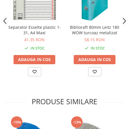
Separator Esselte plastic 1-
Biblioraft 80mm Leitz 180
31, A4 Maxi
WOW turcoaz metalizat
41,35 RON
58,15 RON
IN STOC
IN STOC
ADAUGA IN COS
ADAUGA IN COS
PRODUSE SIMILARE
-15%
-13%