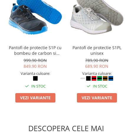
Pantofi de protectie S1P cu
Pantofi de protectie S1PL
bombeu de carbon si
unisex
inchidere BOAÂ® Fit
999,90 RON
789,90 RON
849,90 RON
689,90 RON
Varianta culoare:
Varianta culoare:
IN STOC
IN STOC
VEZI VARIANTE
VEZI VARIANTE
DESCOPERA CELE MAI