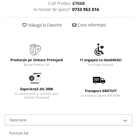
Cod Produs:
67668
Ai nevoie de ajutor?
0733 953 016
Adauga la Favorite
Cere informatii
Producție pe Unitate Protejată
11 angajați cu dizabilități
Brand Product UP
în echipa noastră
Experiență din 2008
Transport GRATUIT
în consultanță și achiziții prin
la comenzi peste 399 RON
Unitate Protejată
Descriere
Format A4