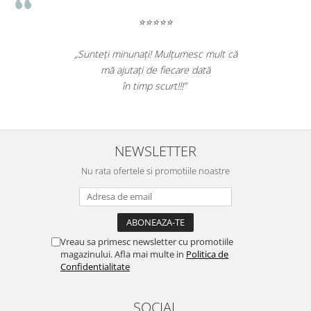
⭐⭐⭐⭐⭐
„Sunteți minunați! Mulțumesc mult că
mă ajutați de fiecare dată
în timp scurt!!!”
NEWSLETTER
Nu rata ofertele si promotiile noastre
Vreau sa primesc newsletter cu promotiile
magazinului. Afla mai multe in
Politica de
Confidentialitate
SOCIAL