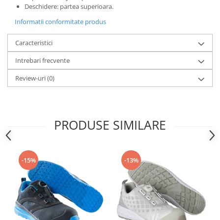
Articole pentru rufe, casa,
Deschidere: partea superioara.
geamuri, mobila
Informatii conformitate produs
Articole pentru birou, suprafete,
pardoseli
Caracteristici
Intretinere si odorizante masina
Intrebari frecvente
Saci de gunoi
Review-uri
(0)
Accesorii pentru curatenie
Tipografie si stampile
Formulare tipizate
PRODUSE SIMILARE
Caiete si blocnotesuri
personalizate
Stampile, tusiere si tus
-15%
-13%
Protectia muncii si Imbracaminte
Imbracaminte
Tricouri
Bluze & Pulovere