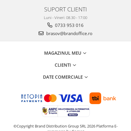
Suporturi si huse telefoane &
SUPORT CLIENTI
tablete
Periferice PC si accesorii
Luni - Vineri: 08.30 - 17:00
Ergnonomice
0733 953 016
Audio
brasov@brandoffice.ro
Boxe portabile
Casti
MAGAZINUL MEU
Tehnica si mobilier pentru birou
Laminatoare
CLIENTI
Folii laminare
DATE COMERCIALE
Accesorii mobilier
Ghilotine și Trimmere
Calculatoare de birou
Distrugatoare documente
Cosuri de gunoi pentru birou
©Copyright Brand Distribution Group SRL 2026
Platforma E-
Scaune, birouri si produse