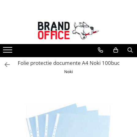
Toate Produsele
Unitate Protejata - PRODUCTIE
Hartie copiator si produse
tipografice
Produse consumabile din hartie
Folie protectie documente A4 Noki 100buc
Detergenti si dezinfectanti
Noki
Formulare tipizate
Saci menajeri (Unitate Protejata)
Agende, calendare si organizatoare
Agende personalizabile
Organizatoare business
Birotica si papetarie
Hartie si articole din hartie