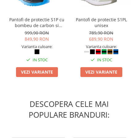
Camasi
Pantaloni
Pantaloni cu pieptar
Pantofi de protectie S1P cu
Pantofi de protectie S1PL
Hanorace
bombeu de carbon si
unisex
inchidere BOAÂ® Fit
999,90 RON
789,90 RON
Jachete
849,90 RON
689,90 RON
Impermeabile
Varianta culoare:
Varianta culoare:
Veste
Reflectorizante
IN STOC
IN STOC
Incaltaminte
VEZI VARIANTE
VEZI VARIANTE
Incaltaminte de lucru si protectie
Incaltaminte de oras si munte
Echipamente medicale
Manusi de protectie
DESCOPERA CELE MAI
Accesorii pentru protectia capului
POPULARE BRANDURI:
Casti de protectie
Antifoane
Ochelari de protectie si viziere