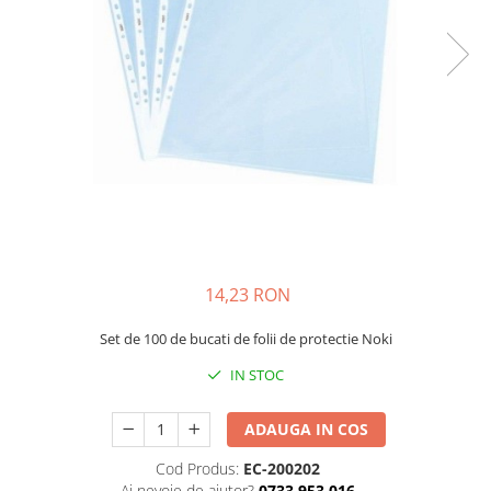
Bibliorafturi, caiete mecanice,
separatoare
Capsatoare, capse si perforatoare
Caiete si blocnotesuri
Dosare, folii protectie si mape
Accesorii diverse pentru birou
Etichetare si ambalare
Arhivare si depozitare
Instrumente de scris
14,23 RON
Pixuri de plastic
Pixuri metalice
Set de 100 de bucati de folii de protectie Noki
Pixuri cu gel
IN STOC
Stilouri
Seturi de scris Premium
ADAUGA IN COS
Instrumente de scris eco
Cod Produs:
EC-200202
Creioane mecanice si grafit
Ai nevoie de ajutor?
0733 953 016