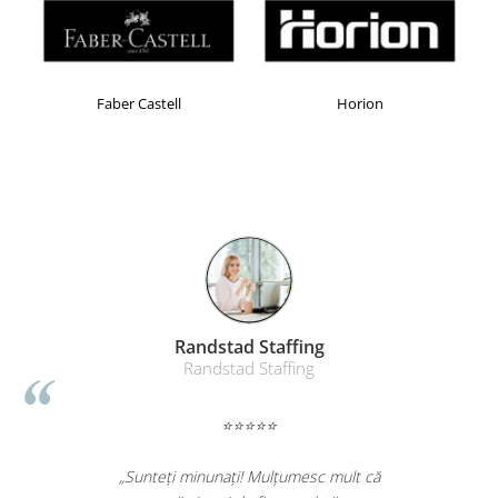
Masti de protectie respiratorie
Sepci, caciuli si esarfe
Pachete promotionale
Faber Castell
Horion
Accesorii pentru protectia muncii
Sosete de lucru
Branturi
Diverse accesorii
Articole de unica folosinta
Copii - tricouri si hanorace
Comunicare si prezentare
Flipchart-uri
Randstad Staffing
Ecrane Interactive
Randstad Staffing
Sisteme de afisare
⭐⭐⭐⭐⭐
Ecrane de proiectie
Accesorii prezentare
„Sunteți minunați! Mulțumesc mult că