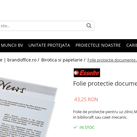
 MUNCII BV
UNITATE PROTEJATA
PROIECTELE NOASTRE
CARI
le | brandoffice.ro /
Birotica si papetarie /
Folie protectie documente 
Folie protectie docum
43,25 RON
Folie de protectie pentru uz zilnic
in biblioraft sau caiet mecanic.
IN STOC