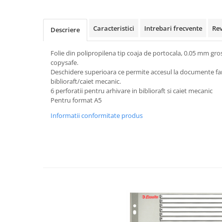
Rollere
Finelinere
Caracteristici
Intrebari frecvente
Re
Textmarkere
Descriere
Markere diverse
Folie din polipropilena tip coaja de portocala, 0.05 mm gros
Carioci si creioane colorate
copysafe.
Rezerve instrumente scris
Deschidere superioara ce permite accesul la documente fara
Tavite documente si suporturi
biblioraft/caiet mecanic.
6 perforatii pentru arhivare in biblioraft si caiet mecanic
Ascutitori, radiere, agrafe
Pentru format A5
Foarfece pentru birou
Informatii conformitate produs
Curatenie si igiena
Produse Antibacteriene
Articole pentru baie
Articole pentru bucatarie
Maturi, mopuri si galeti
Hartie igienica, prosoape hartie si
dispensere