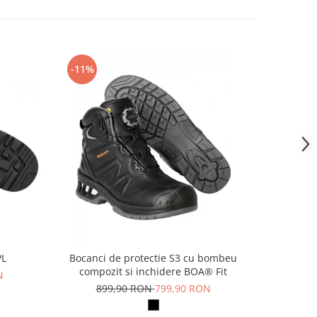
-11%
-14%
PL
Bocanci de protectie S3 cu bombeu
Pa
compozit si inchidere BOA® Fit
N
69
899,90 RON
799,90 RON