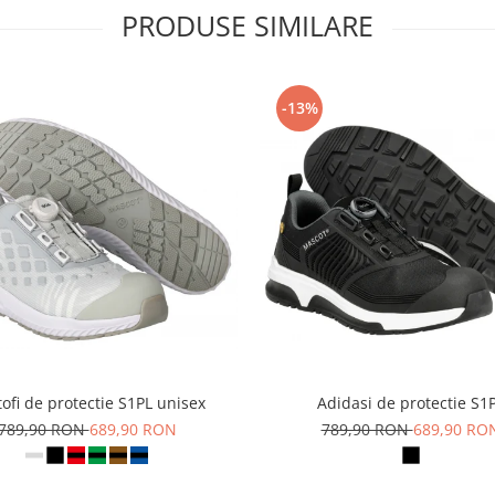
PRODUSE SIMILARE
-13%
ofi de protectie S1PL unisex
Adidasi de protectie S1
789,90 RON
689,90 RON
789,90 RON
689,90 RO