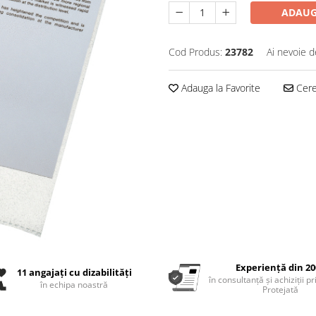
ADAUG
Cod Produs:
23782
Ai nevoie d
Adauga la Favorite
Cere 
Experiență din 20
11 angajați cu dizabilități
în consultanță și achiziții p
în echipa noastră
Protejată