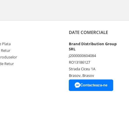
DATE COMERCIALE
 Plata
Brand Distribution Group
SRL
e Retur
J2000000604084
Produselor
RO13186127
de Retur
Strada Ciceu 1A
Brasov, Brasov
Contacteaza-ne