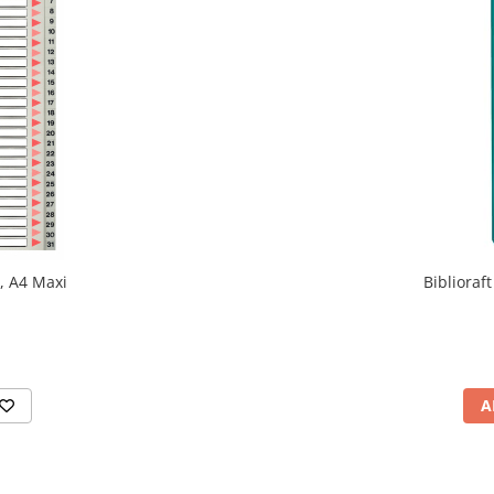
1, A4 Maxi
Bibliora
A