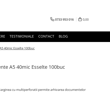
0733 953 016
0,00
ERE
TESTIMONIALE
CONTACT
BLOG
A5 40mic Esselte 100buc
ente A5 40mic Esselte 100buc
.Marginea cu multiperforatii permite arhivarea documentelor