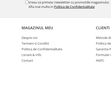
Suporturi si huse telefoane &
Vreau sa primesc newsletter cu promotiile magazinului.
tablete
Afla mai multe in
Politica de Confidentialitate
Periferice PC si accesorii
Ergnonomice
Audio
MAGAZINUL MEU
CLIENTI
Boxe portabile
Despre noi
Metode de
Casti
Termeni si Conditii
Politica d
Tehnica si mobilier pentru birou
Politica de Confidentialitate
Garantia 
Laminatoare
Livrare & Info
Formular 
Contact
ANPC
Folii laminare
Accesorii mobilier
Ghilotine și Trimmere
Calculatoare de birou
Distrugatoare documente
Cosuri de gunoi pentru birou
Scaune, birouri si produse