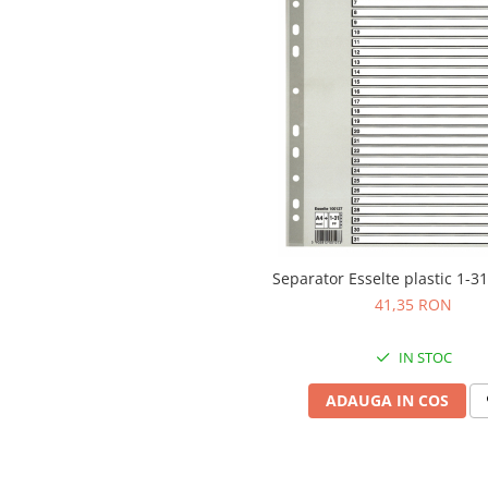
Articole pentru rufe, casa,
geamuri, mobila
Articole pentru birou, suprafete,
pardoseli
Intretinere si odorizante masina
Saci de gunoi
Accesorii pentru curatenie
Tipografie si stampile
Formulare tipizate
Separator Esselte plastic 1-3
Caiete si blocnotesuri
41,35 RON
personalizate
Stampile, tusiere si tus
IN STOC
Protectia muncii si Imbracaminte
ADAUGA IN COS
Imbracaminte
Tricouri
Bluze & Pulovere