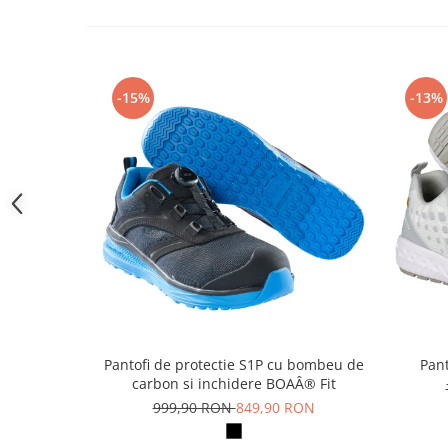
Camasi
Pantaloni
Pantaloni cu pieptar
Hanorace
-15%
-13%
Jachete
Impermeabile
Veste
Reflectorizante
Incaltaminte
Incaltaminte de lucru si protectie
Incaltaminte de oras si munte
Echipamente medicale
Manusi de protectie
Accesorii pentru protectia capului
Pantofi de protectie S1P cu bombeu de
Pant
carbon si inchidere BOAÂ® Fit
Casti de protectie
999,90 RON
849,90 RON
Antifoane
Ochelari de protectie si viziere