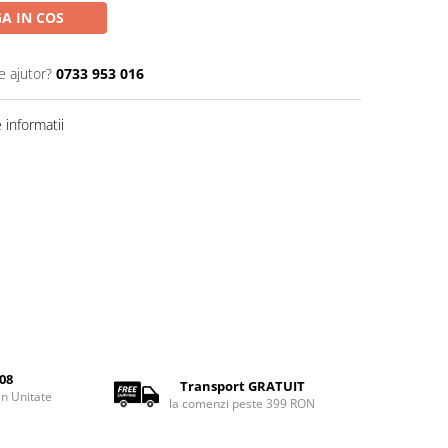
A IN COS
e ajutor?
0733 953 016
informatii
08
Transport GRATUIT
rin Unitate
la comenzi peste 399 RON