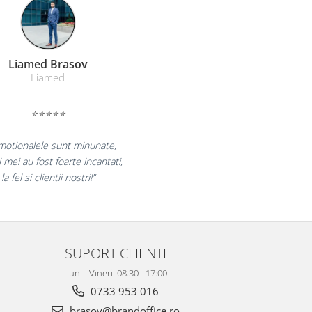
Farmacom Brasov
Farmacom
⭐⭐⭐⭐⭐
„Ne bucuram pentru reluarea colaborarii si
ne declaram multumiti pentru produsele plasate
si finalizate cu succes la timp."
SUPORT CLIENTI
Luni - Vineri: 08.30 - 17:00
0733 953 016
brasov@brandoffice.ro