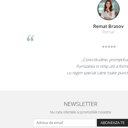
Table magnetice (whiteboard-uri)
Electronice si accesorii tech
Gadgeturi mobile
Lia
Securitate digitala
Adaptoare de calatorie
Baterii si acumulatori
Cabluri si conectivitate
„Promotiona
Incarcatoare wireless
r
colegii mei au
Incarcatoare cu fir si auto
tara!"
la fel s
Ceasuri smart - Smartwatch
Baterii externe - Powerbanks
Accesorii localizare (FindMy)
NEWSLETTER
Cartuse, tonere, consumabile PC
Nu rata ofertele si promotiile noastre
Standuri PC si suporturi
ergonomice