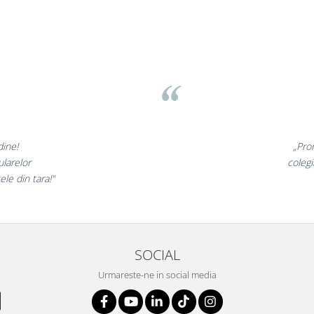
med Brasov
Liamed
⭐⭐⭐⭐⭐
lele sunt minunate,
 fost foarte incantati,
i clientii nostri!”
SOCIAL
Urmareste-ne in social media