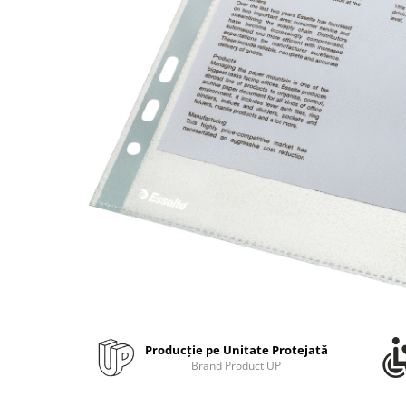
Bibliorafturi, caiete mecanice,
separatoare
Capsatoare, capse si perforatoare
Caiete si blocnotesuri
Dosare, folii protectie si mape
Accesorii diverse pentru birou
Etichetare si ambalare
Arhivare si depozitare
Instrumente de scris
Pixuri de plastic
Pixuri metalice
Pixuri cu gel
Stilouri
Seturi de scris Premium
Producție pe Unitate Protejată
Instrumente de scris eco
Brand Product UP
Creioane mecanice si grafit