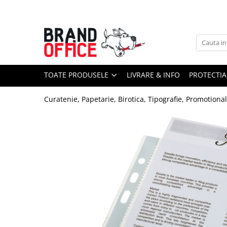
Toate Produsele
Unitate Protejata - PRODUCTIE
Hartie copiator si produse
TOATE PRODUSELE
LIVRARE & INFO
PROTECTIA
tipografice
Produse consumabile din hartie
Curatenie, Papetarie, Birotica, Tipografie, Promotiona
Detergenti si dezinfectanti
Formulare tipizate
Saci menajeri (Unitate Protejata)
Agende, calendare si organizatoare
Agende personalizabile
Organizatoare business
Birotica si papetarie
Hartie si articole din hartie