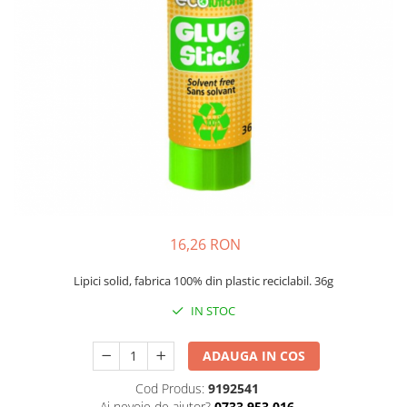
Bibliorafturi, caiete mecanice,
separatoare
Capsatoare, capse si perforatoare
Caiete si blocnotesuri
Dosare, folii protectie si mape
Accesorii diverse pentru birou
Etichetare si ambalare
Arhivare si depozitare
Instrumente de scris
16,26 RON
Pixuri de plastic
Pixuri metalice
Lipici solid, fabrica 100% din plastic reciclabil. 36g
Pixuri cu gel
IN STOC
Stilouri
Seturi de scris Premium
ADAUGA IN COS
Instrumente de scris eco
Cod Produs:
9192541
Creioane mecanice si grafit
Ai nevoie de ajutor?
0733 953 016