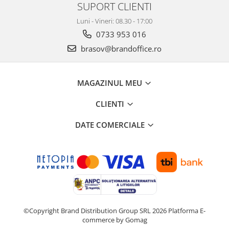
Suporturi si huse telefoane &
SUPORT CLIENTI
tablete
Luni - Vineri: 08.30 - 17:00
Periferice PC si accesorii
0733 953 016
Ergnonomice
brasov@brandoffice.ro
Audio
Boxe portabile
MAGAZINUL MEU
Casti
Tehnica si mobilier pentru birou
CLIENTI
Laminatoare
DATE COMERCIALE
Folii laminare
Accesorii mobilier
Ghilotine și Trimmere
Calculatoare de birou
Distrugatoare documente
Cosuri de gunoi pentru birou
©Copyright Brand Distribution Group SRL 2026
Platforma E-
commerce by Gomag
Scaune, birouri si produse