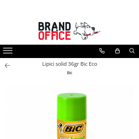
Toate Produsele
Unitate Protejata - PRODUCTIE
Hartie copiator si produse
tipografice
Produse consumabile din hartie
Lipici solid 36gr Bic Eco
Detergenti si dezinfectanti
Bic
Formulare tipizate
Saci menajeri (Unitate Protejata)
Agende, calendare si organizatoare
Agende personalizabile
Organizatoare business
Birotica si papetarie
Hartie si articole din hartie