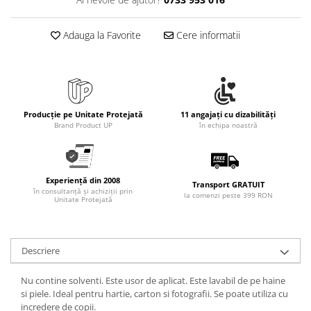
Rollere
Finelinere
Adauga la Favorite
Cere informatii
Textmarkere
Markere diverse
Carioci si creioane colorate
Rezerve instrumente scris
Tavite documente si suporturi
Producție pe Unitate Protejată
11 angajați cu dizabilități
Brand Product UP
în echipa noastră
Ascutitori, radiere, agrafe
Foarfece pentru birou
Curatenie si igiena
Experiență din 2008
Transport GRATUIT
în consultanță și achiziții prin
Produse Antibacteriene
la comenzi peste 399 RON
Unitate Protejată
Articole pentru baie
Articole pentru bucatarie
Descriere
Maturi, mopuri si galeti
Nu contine solventi. Este usor de aplicat. Este lavabil de pe haine
Hartie igienica, prosoape hartie si
si piele. Ideal pentru hartie, carton si fotografii. Se poate utiliza cu
dispensere
incredere de copii.