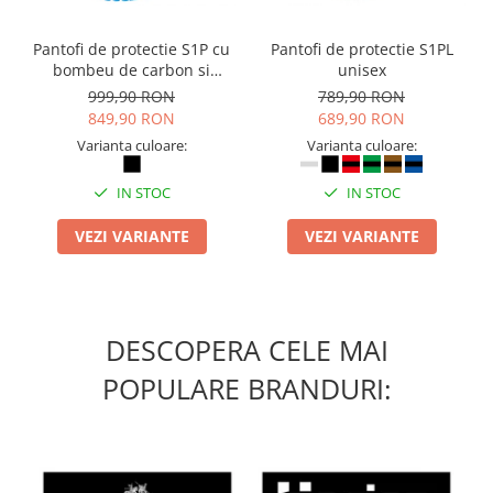
Camasi
Pantaloni
Pantofi de protectie S1P cu
Pantofi de protectie S1PL
Pantaloni cu pieptar
bombeu de carbon si
unisex
Hanorace
inchidere BOAÂ® Fit
999,90 RON
789,90 RON
849,90 RON
689,90 RON
Jachete
Varianta culoare:
Varianta culoare:
Impermeabile
Veste
IN STOC
IN STOC
Reflectorizante
Incaltaminte
VEZI VARIANTE
VEZI VARIANTE
Incaltaminte de lucru si protectie
Incaltaminte de oras si munte
Echipamente medicale
DESCOPERA CELE MAI
Manusi de protectie
POPULARE BRANDURI:
Accesorii pentru protectia capului
Casti de protectie
Antifoane
Ochelari de protectie si viziere