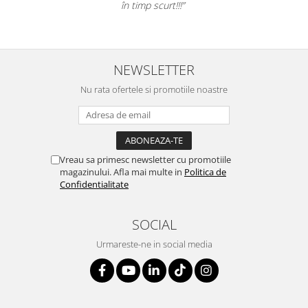
Table magnetice (whiteboard-uri)
în timp scurt!!!”
Electronice si accesorii tech
Gadgeturi mobile
Securitate digitala
NEWSLETTER
Adaptoare de calatorie
Nu rata ofertele si promotiile noastre
Baterii si acumulatori
Cabluri si conectivitate
Incarcatoare wireless
Vreau sa primesc newsletter cu promotiile
Incarcatoare cu fir si auto
magazinului. Afla mai multe in
Politica de
Confidentialitate
Ceasuri smart - Smartwatch
Baterii externe - Powerbanks
SOCIAL
Accesorii localizare (FindMy)
Urmareste-ne in social media
Cartuse, tonere, consumabile PC
Standuri PC si suporturi
ergonomice