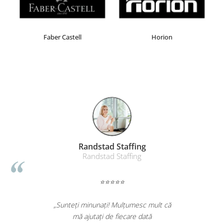
Masti de protectie respiratorie
Sepci, caciuli si esarfe
Pachete promotionale
Faber Castell
Horion
Accesorii pentru protectia muncii
Sosete de lucru
Branturi
Diverse accesorii
Articole de unica folosinta
Copii - tricouri si hanorace
Comunicare si prezentare
Randstad Staffing
Flipchart-uri
Randstad Staffing
Ecrane Interactive
Sisteme de afisare
⭐⭐⭐⭐⭐
Ecrane de proiectie
„Sunteți minunați! Mulțumesc mult că
Accesorii prezentare
mă ajutați de fiecare dată