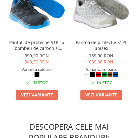
Pantofi de protectie S1P cu
Pantofi de protectie S1PL
bombeu de carbon si
unisex
inchidere BOAÂ® Fit
999,90 RON
789,90 RON
849,90 RON
689,90 RON
Varianta culoare:
Varianta culoare:
IN STOC
IN STOC
VEZI VARIANTE
VEZI VARIANTE
DESCOPERA CELE MAI
POPULARE BRANDURI: