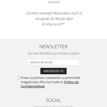
⭐⭐⭐⭐
⭐⭐⭐⭐
reluarea colaborarii si
„Foarte bun produsul. A 
 pentru produsele plasate
mizeria din pardoseli. Liv
cu succes la timp."
Recomand sa cumpara
NEWSLETTER
Nu rata ofertele si promotiile noastre
Vreau sa primesc newsletter cu promotiile
magazinului. Afla mai multe in
Politica de
Confidentialitate
SOCIAL
Urmareste-ne in social media