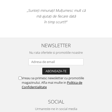
„Sunteți minunați! Mulțumesc mult că
mă ajutați de fiecare dată
în timp scurt!!!”
NEWSLETTER
Nu rata ofertele si promotiile noastre
Vreau sa primesc newsletter cu promotiile
magazinului. Afla mai multe in
Politica de
Confidentialitate
SOCIAL
Urmareste-ne in social media