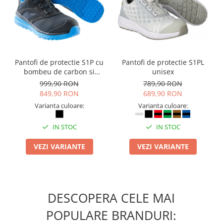
Pantofi de protectie S1P cu
Pantofi de protectie S1PL
bombeu de carbon si
unisex
inchidere BOAÂ® Fit
999,90 RON
789,90 RON
849,90 RON
689,90 RON
Varianta culoare:
Varianta culoare:
IN STOC
IN STOC
VEZI VARIANTE
VEZI VARIANTE
DESCOPERA CELE MAI
POPULARE BRANDURI: