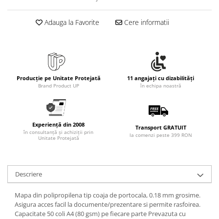
Adauga la Favorite
Cere informatii
Producție pe Unitate Protejată
11 angajați cu dizabilități
Brand Product UP
în echipa noastră
Experiență din 2008
Transport GRATUIT
în consultanță și achiziții prin
la comenzi peste 399 RON
Unitate Protejată
Descriere
Mapa din polipropilena tip coaja de portocala, 0.18 mm grosime.
Asigura acces facil la documente/prezentare si permite rasfoirea.
Capacitate 50 coli A4 (80 gsm) pe fiecare parte Prevazuta cu