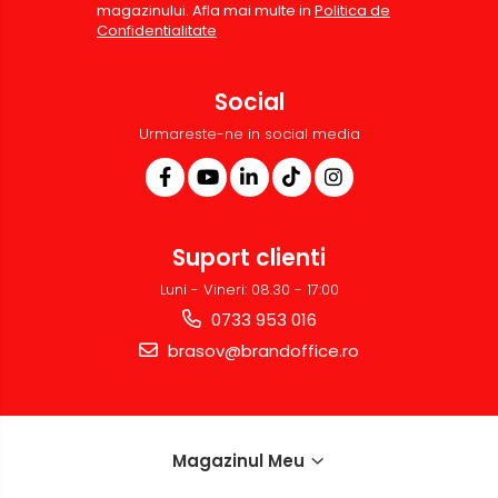
magazinului. Afla mai multe in
Politica de
Ghilotine și Trimmere
Confidentialitate
Calculatoare de birou
Distrugatoare documente
Social
Cosuri de gunoi pentru birou
Urmareste-ne in social media
Scaune, birouri si produse
ergonomice
Masini de legat, indosariat si
accesorii
Suport clienti
Protocol si HORECA
Luni - Vineri: 08.30 - 17:00
Apa si bauturi racoritoare
Casa
si
0733 953 016
Cafea, ceai, zahar, lapte
bucatarie
brasov@brandoffice.ro
Cani si pahare
Bucatarie si servire
Textile si confort pentru casa
Magazinul Meu
Decor si interior