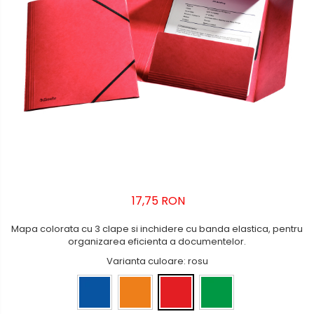
Bibliorafturi, caiete mecanice,
separatoare
Capsatoare, capse si
perforatoare
Caiete si blocnotesuri
Dosare, folii protectie si mape
Accesorii diverse pentru birou
Etichetare si ambalare
Arhivare si depozitare
Instrumente de scris
17,75 RON
Pixuri de plastic
Mapa colorata cu 3 clape si inchidere cu banda elastica, pentru
Pixuri metalice
organizarea eficienta a documentelor.
Pixuri cu gel
Varianta culoare
: rosu
Stilouri
Seturi de scris Premium
Instrumente de scris eco