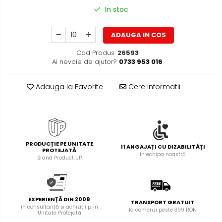
In stoc
Creioane mecanice si grafit
Rollere
ADAUGA IN COS
Finelinere
Textmarkere
Cod Produs:
26593
Ai nevoie de ajutor?
0733 953 016
Markere diverse
Carioci si creioane colorate
Adauga la Favorite
Cere informatii
Rezerve instrumente scris
Tavite documente si suporturi
Ascutitori, radiere, agrafe
Foarfece pentru birou
PRODUCȚIE PE UNITATE
11 ANGAJAȚI CU DIZABILITĂȚI
PROTEJATĂ
Curatenie si igiena
în echipa noastră
Brand Product UP
Produse Antibacteriene
Articole pentru baie
Articole pentru bucatarie
EXPERIENȚĂ DIN 2008
TRANSPORT GRATUIT
în consultanță și achiziții prin
Maturi, mopuri si galeti
la comenzi peste 399 RON
Unitate Protejată