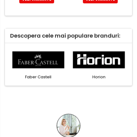
Sisteme de afisare
Ecrane de proiectie
Accesorii prezentare
Descopera cele mai populare branduri:
Table magnetice (whiteboard-
uri)
Electronice si accesorii tech
Gadgeturi mobile
Securitate digitala
Faber Castell
Horion
Adaptoare de calatorie
Baterii si acumulatori
Cabluri si conectivitate
Incarcatoare wireless
Incarcatoare cu fir si auto
Ceasuri smart - Smartwatch
Baterii externe - Powerbanks