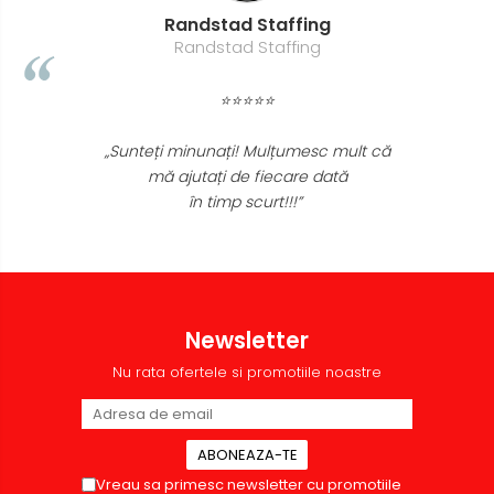
Randstad Staffing
Accesorii localizare (FindMy)
Randstad Staffing
Cartuse, tonere, consumabile
PC
⭐⭐⭐⭐⭐
Standuri PC si suporturi
ergonomice
„Sunteți minunați! Mulțumesc mult că
Suporturi si huse telefoane &
mă ajutați de fiecare dată
tablete
în timp scurt!!!”
Periferice PC si accesorii
Ergnonomice
Audio
Boxe portabile
Newsletter
Casti
Nu rata ofertele si promotiile noastre
Tehnica si mobilier pentru birou
Laminatoare
Folii laminare
Accesorii mobilier
Vreau sa primesc newsletter cu promotiile