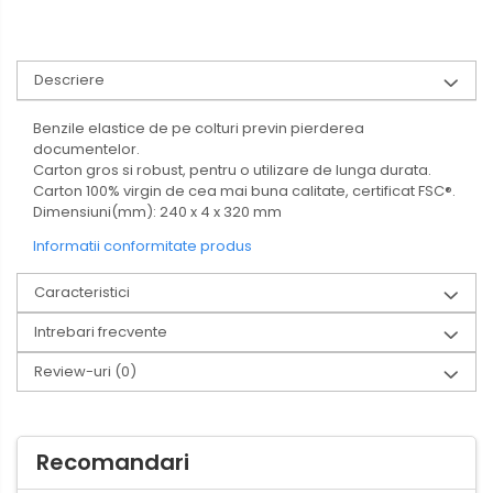
Hartie igienica, prosoape hartie
si dispensere
Articole pentru rufe, casa,
Descriere
geamuri, mobila
Articole pentru birou, suprafete,
Benzile elastice de pe colturi previn pierderea
pardoseli
documentelor.
Carton gros si robust, pentru o utilizare de lunga durata.
Intretinere si odorizante masina
Carton 100% virgin de cea mai buna calitate, certificat FSC®.
Saci de gunoi
Dimensiuni(mm): 240 x 4 x 320 mm
Accesorii pentru curatenie
Informatii conformitate produs
Tipografie si stampile
Caracteristici
Formulare tipizate
Intrebari frecvente
Caiete si blocnotesuri
personalizate
Review-uri
(0)
Stampile, tusiere si tus
Protectia muncii si Imbracaminte
Recomandari
Imbracaminte