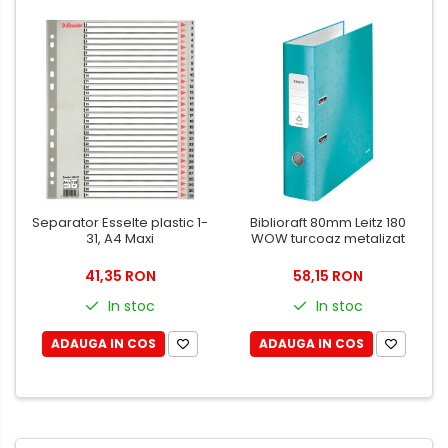
Tricouri
Bluze & Pulovere
Camasi
Pantaloni
Pantaloni cu pieptar
Hanorace
Jachete
Impermeabile
Veste
Separator Esselte plastic 1-
Biblioraft 80mm Leitz 180
31, A4 Maxi
WOW turcoaz metalizat
Reflectorizante
Incaltaminte
41,35 RON
58,15 RON
Incaltaminte de lucru si protectie
In stoc
In stoc
Incaltaminte de oras si munte
ADAUGA IN COS
ADAUGA IN COS
Echipamente medicale
Manusi de protectie
Accesorii pentru protectia
capului