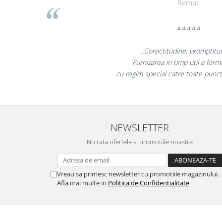
Liamed
Masti de protectie respiratorie
Sepci, caciuli si esarfe
⭐⭐⭐⭐⭐
Pachete promotionale
Accesorii pentru protectia muncii
„Promotionalele sunt
colegii mei au fost foar
Sosete de lucru
la fel si clientii n
Branturi
Diverse accesorii
Articole de unica folosinta
Copii - tricouri si hanorace
NEWSLETTER
Comunicare si prezentare
Nu rata ofertele si promotiile noastre
Flipchart-uri
Ecrane Interactive
Vreau sa primesc newsletter cu promotiile magazinului.
Sisteme de afisare
Afla mai multe in
Politica de Confidentialitate
Ecrane de proiectie
Accesorii prezentare