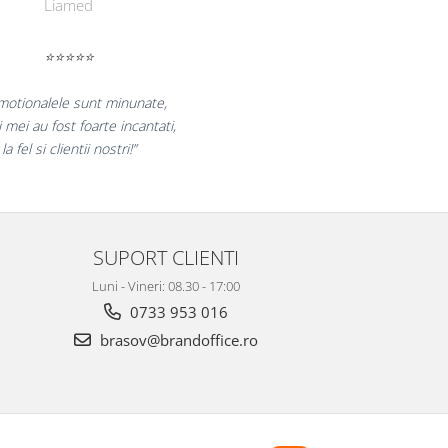
Farmacom
⭐⭐⭐⭐⭐
bucuram pentru reluarea colaborarii si
aram multumiti pentru produsele plasate
si finalizate cu succes la timp."
SUPORT CLIENTI
Luni - Vineri: 08.30 - 17:00
0733 953 016
brasov@brandoffice.ro