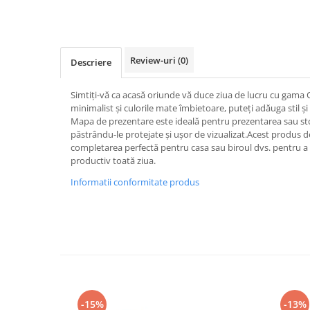
Rollere
Finelinere
Textmarkere
Markere diverse
Review-uri
(0)
Descriere
Carioci si creioane colorate
Rezerve instrumente scris
Simtiți-vă ca acasă oriunde vă duce ziua de lucru cu gama C
minimalist și culorile mate îmbietoare, puteți adăuga stil și
Tavite documente si suporturi
Mapa de prezentare este ideală pentru prezentarea sau s
Ascutitori, radiere, agrafe
păstrându-le protejate și ușor de vizualizat.Acest produs 
completarea perfectă pentru casa sau biroul dvs. pentru a 
Foarfece pentru birou
productiv toată ziua.
Curatenie si igiena
Informatii conformitate produs
Produse Antibacteriene
Articole pentru baie
Articole pentru bucatarie
Maturi, mopuri si galeti
Hartie igienica, prosoape hartie si
dispensere
-15%
-13%