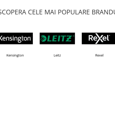
SCOPERA CELE MAI POPULARE BRANDU
AX
Esselte
Faber Castell
sov