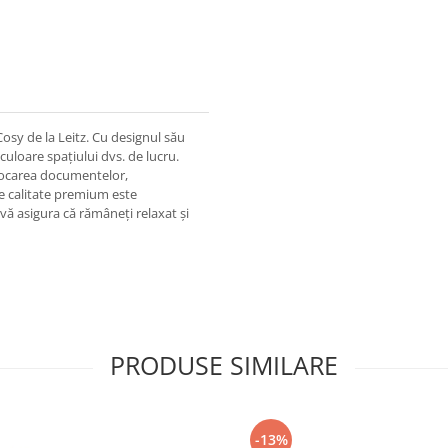
osy de la Leitz. Cu designul său
 culoare spațiului dvs. de lucru.
tocarea documentelor,
de calitate premium este
vă asigura că rămâneți relaxat și
PRODUSE SIMILARE
-13%