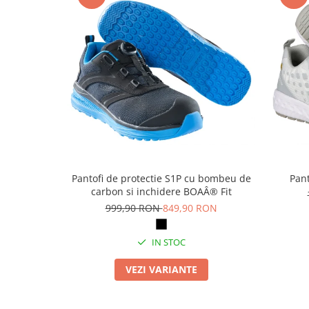
Articole pentru rufe, casa,
geamuri, mobila
Articole pentru birou, suprafete,
pardoseli
Intretinere si odorizante masina
Saci de gunoi
Accesorii pentru curatenie
Tipografie si stampile
Formulare tipizate
Pantofi de protectie S1P cu bombeu de
Pant
Caiete si blocnotesuri
carbon si inchidere BOAÂ® Fit
personalizate
999,90 RON
849,90 RON
Stampile, tusiere si tus
Protectia muncii si Imbracaminte
IN STOC
Imbracaminte
VEZI VARIANTE
Tricouri
Bluze & Pulovere