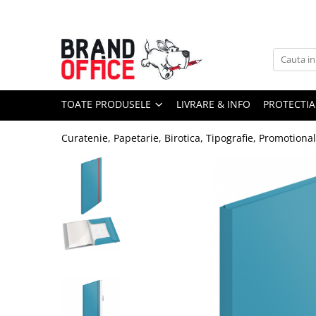
Toate Produsele
Unitate Protejata - PRODUCTIE
Hartie copiator si produse
TOATE PRODUSELE
LIVRARE & INFO
PROTECTIA
tipografice
Produse consumabile din hartie
Curatenie, Papetarie, Birotica, Tipografie, Promotiona
Detergenti si dezinfectanti
Formulare tipizate
Saci menajeri (Unitate Protejata)
Agende, calendare si organizatoare
Agende personalizabile
Organizatoare business
Birotica si papetarie
Hartie si articole din hartie