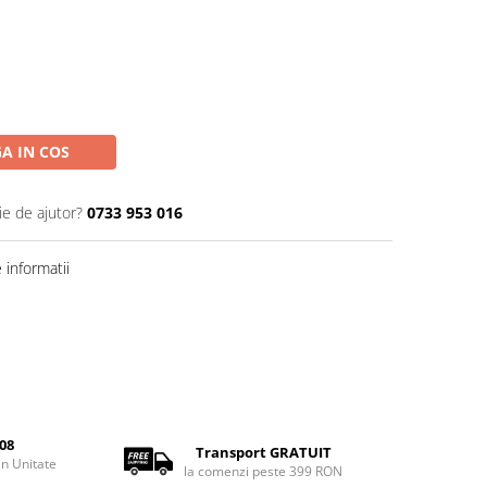
A IN COS
ie de ajutor?
0733 953 016
informatii
08
Transport GRATUIT
rin Unitate
la comenzi peste 399 RON