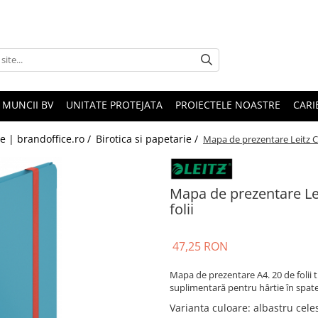
 MUNCII BV
UNITATE PROTEJATA
PROIECTELE NOASTRE
CARI
le | brandoffice.ro /
Birotica si papetarie /
Mapa de prezentare Leitz Co
Mapa de prezentare Lei
folii
47,25 RON
Mapa de prezentare A4. 20 de folii 
suplimentară pentru hârtie în spate
Varianta culoare
: albastru cele