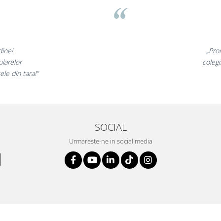
 minunate,
„Ne 
te incantati,
ne decl
ostri!”
SOCIAL
Urmareste-ne in social media