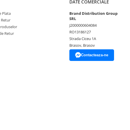
DATE COMERCIALE
 Plata
Brand Distribution Group
SRL
e Retur
J2000000604084
Produselor
RO13186127
de Retur
Strada Ciceu 1A
Brasov, Brasov
Contacteaza-ne