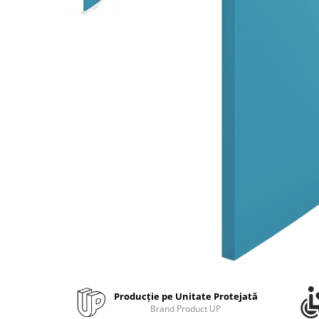
Bibliorafturi, caiete mecanice,
separatoare
Capsatoare, capse si perforatoare
Caiete si blocnotesuri
Dosare, folii protectie si mape
Accesorii diverse pentru birou
Etichetare si ambalare
Arhivare si depozitare
Instrumente de scris
Pixuri de plastic
Pixuri metalice
Pixuri cu gel
Stilouri
Seturi de scris Premium
Instrumente de scris eco
Producție pe Unitate Protejată
Creioane mecanice si grafit
Brand Product UP