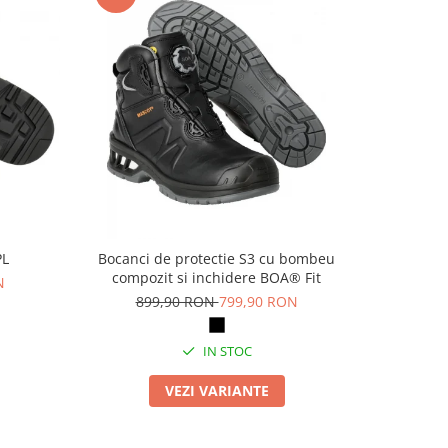
PL
Bocanci de protectie S3 cu bombeu
Pa
compozit si inchidere BOA® Fit
N
69
899,90 RON
799,90 RON
IN STOC
VEZI VARIANTE