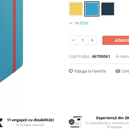
IN STOC
ADAUG
Cod Produs:
46700061
Ai nevo
Adauga la Favorite
Cere 
Experiență din 20
11 angajați cu dizabilități
în consultanță și achiziții p
în echipa noastră
Protejată