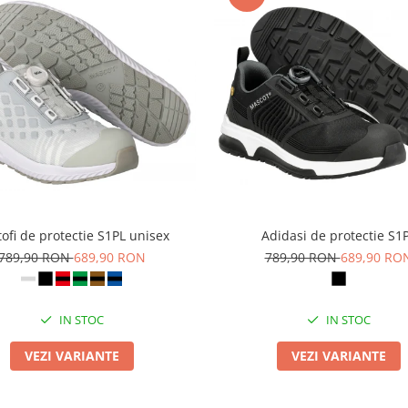
ofi de protectie S1PL unisex
Adidasi de protectie S1
789,90 RON
689,90 RON
789,90 RON
689,90 RO
IN STOC
IN STOC
VEZI VARIANTE
VEZI VARIANTE