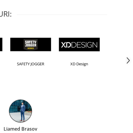
RI:
Horion
Kensington
Leitz
Farmacom Brasov