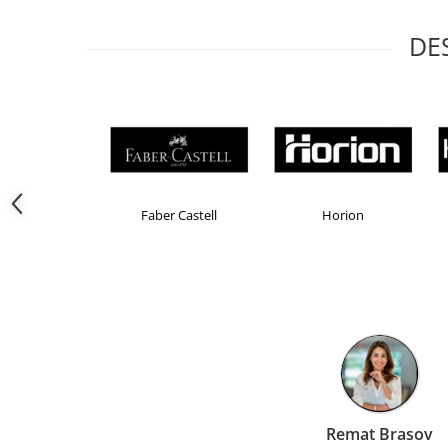
Camasi
Pantaloni
DE
Pantaloni cu pieptar
Hanorace
Jachete
Impermeabile
Veste
Reflectorizante
Incaltaminte
Brand Product UP
Colorissimo
EKOM
Incaltaminte de lucru si protectie
Incaltaminte de oras si munte
Echipamente medicale
Manusi de protectie
Accesorii pentru protectia capului
Casti de protectie
Antifoane
Liamed Bra
Ochelari de protectie si viziere