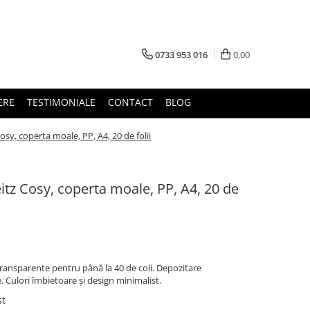
0733 953 016
0,00
ERE
TESTIMONIALE
CONTACT
BLOG
sy, coperta moale, PP, A4, 20 de folii
tz Cosy, coperta moale, PP, A4, 20 de
transparente pentru până la 40 de coli. Depozitare
. Culori îmbietoare și design minimalist.
st