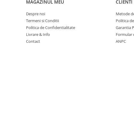
MAGAZINUL MEU
CLIENTI
Table magnetice (whiteboard-uri)
Electronice si accesorii tech
Despre noi
Metode de
Gadgeturi mobile
Termeni si Conditii
Politica d
Politica de Confidentialitate
Garantia 
Securitate digitala
Livrare & Info
Formular 
Adaptoare de calatorie
Contact
ANPC
Baterii si acumulatori
Cabluri si conectivitate
Incarcatoare wireless
Incarcatoare cu fir si auto
Ceasuri smart - Smartwatch
Baterii externe - Powerbanks
Accesorii localizare (FindMy)
Cartuse, tonere, consumabile PC
Standuri PC si suporturi
ergonomice